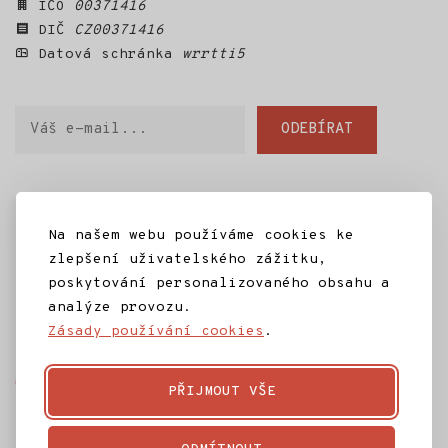
IČO
00371416
DIČ
CZ00371416
Datová schránka
wrrtti5
Váš
ODEBÍRAT
e-
mail
Domů
SD Jilm
Kino 70
Městská knihovna
Na našem webu používáme cookies ke
IC Jilemnice
Projekty SD Jilm
Články
zlepšení uživatelského zážitku,
poskytování personalizovaného obsahu a
Kontakt
analýze provozu.
Zásady používání cookies
.
Ke stažení
Často kladené dotazy
Témata
Ochrana osobních údajů
Rozpočet
PŘIJMOUT VŠE