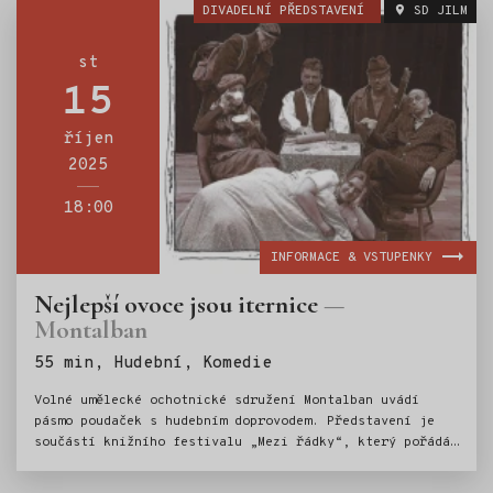
DIVADELNÍ PŘEDSTAVENÍ
SD JILM
st
15
říjen
2025
18:00
INFORMACE & VSTUPENKY
Nejlepší ovoce jsou iternice
Montalban
Štítky:
55 min, Hudební, Komedie
Volné umělecké ochotnické sdružení Montalban uvádí
pásmo poudaček s hudebním doprovodem. Představení je
součástí knižního festivalu „Mezi řádky“, který pořádá
Městská knihovna J. Havlíčka v Jilemnici.Při předložení
čtenářského průkazu do jilemnické knihovny vstupné 100