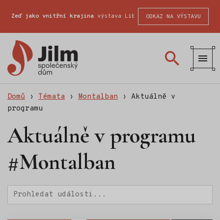
Zeď jako vnitřní krajina
výstava Liberecké školy fotografické
ODKAZ NA VÝSTAVU
Společenský
dům
Jilm
Domů
›
Témata
›
Montalban
›
Aktuálně v
programu
Aktuálně v programu
#Montalban
Hledat