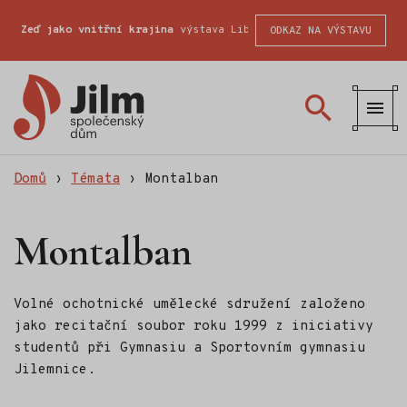
Zeď jako vnitřní krajina
výstava Liberecké školy fotografické
ODKAZ NA VÝSTAVU
Společenský
dům
Jilm
Domů
›
Témata
›
Montalban
Montalban
Volné ochotnické umělecké sdružení založeno
jako recitační soubor roku 1999 z iniciativy
studentů při Gymnasiu a Sportovním gymnasiu
Jilemnice.