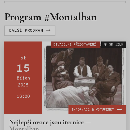
Program #Montalban
DALŠÍ PROGRAM
DIVADELNÍ PŘEDSTAVENÍ
SD JILM
st
15
říjen
2025
18:00
INFORMACE & VSTUPENKY
Nejlepší ovoce jsou iternice
Montalban