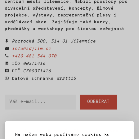
centrum města Jilemnice. Nabízí prostory pro
divadelní představení, koncerty, filmové
projekce, výstavy, reprezentační plesy i
vzdělávací akce. Zajišťuje také kurzy,
přednášky a workshopy pro širokou veřejnost.
Roztocká 500, 514 01 Jilemnice
info@sdjilm.cz
+420 481 544 070
IČO
00371416
DIČ
CZ00371416
Datová schránka
wrrtti5
Váš
ODEBÍRAT
e-
mail
Domů
SD Jilm
Kino 70
Městská knihovna
Na našem webu používáme cookies ke