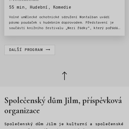
Štítky:
55 min, Hudební, Komedie
Volné umělecké ochotnické sdružení Montalban uvádí
pásmo poudaček s hudebním doprovodem. Představení je
součástí knižního festivalu „Mezi řádky“, který pořádá
Městská knihovna J. Havlíčka v Jilemnici.Při předložení
čtenářského průkazu do jilemnické knihovny vstupné 100
Kč.
DALŠÍ PROGRAM
Zpět
nahoru
Společenský dům Jilm, příspěvková
organizace
Společenský dům Jilm je kulturní a společenské