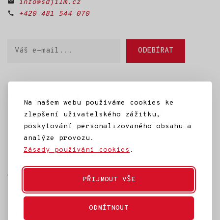
info@sdjilm.cz
+420 481 544 070
Váš
ODEBÍRAT
e-
mail
Domů
SD Jilm
Kino 70
Městská knihovna
Na našem webu používáme cookies ke
IC Jilemnice
Projekty SD Jilm
Články
zlepšení uživatelského zážitku,
poskytování personalizovaného obsahu a
Kontakt
analýze provozu.
Zásady používání cookies
.
Ke stažení
Často kladené dotazy
Témata
Ochrana osobních údajů
Rozpočet
PŘIJMOUT VŠE
ODMÍTNOUT
Tmavý vzhled