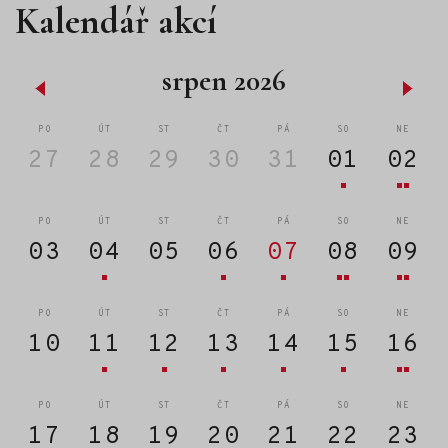
Kalendář akcí
srpen 2026
PO
ÚT
ST
ČT
PÁ
SO
NE
27
28
29
30
31
01
02
PO
ÚT
ST
ČT
PÁ
SO
NE
03
04
05
06
07
08
09
PO
ÚT
ST
ČT
PÁ
SO
NE
10
11
12
13
14
15
16
PO
ÚT
ST
ČT
PÁ
SO
NE
17
18
19
20
21
22
23