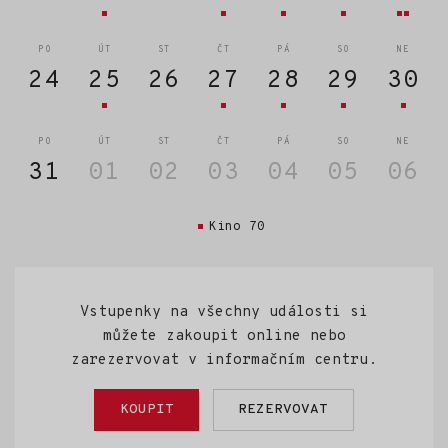
PO
ÚT
ST
ČT
PÁ
SO
NE
24
25
26
27
28
29
30
PO
ÚT
ST
ČT
PÁ
SO
NE
31
01
02
03
04
05
06
Kino 70
Vstupenky na všechny události si
můžete zakoupit online nebo
zarezervovat v informačním centru.
KOUPIT
REZERVOVAT