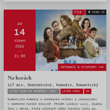
linky. Kavej 2 se odehrává přibližně pět let po
událostech prvního filmu a slibuje ještě větší dávku
humoru, emocí i situací, ve kterých se nejeden divák
FILM
KINO 70
snadno pozná. Klára a Štanci zůstali na východě,
vychovávají dvě děti a zjišťují, že život zdaleka není
tak idylický, jak se kdysi mohlo zdát. Ani Veronika na
pá
tom není o mnoho lépe. Hned v úvodu dostane ránu
14
v lásce, a tak ji Klára vezme na dámskou jízdu na
Šíravu s jasným cílem: najít jí chlapa.
srpen
2026
21:00
INFORMACE & VSTUPENKY
Na horách
Štítk
117 min, Dobrodružný, Komedie, Romantický
LETNÍ KINO NA HRABĚNCE 2026
LETNÍ KINO
2D
Romantická komedie o nečekaném setkání a sebepoznání
v nádherné horské krajině. Příběh sleduje Lucii, mladou
ženu z města, která nečekaně zdědí horskou chatu po