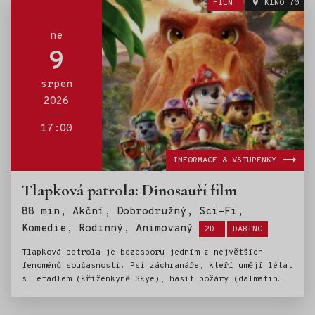
FILM
KINO 70
ale jak se na něj kladou stále větší nároky, tlak
vyvolává překvapivou fyzickou proměnu, která ohrožuje
jeho existenci a to i přesto, že podivný nový vzorec
ne
zločinů dává vzniknout jedné z nejmocnějších hrozeb,
9
jaké kdy čelil.
srpen
2026
17:00
INFORMACE & VSTUPENKY
Tlapková patrola: Dinosauří film
88 min, Akční, Dobrodružný, Sci-Fi,
Štítky:
Komedie, Rodinný, Animovaný
2D
DABING
Tlapková patrola je bezesporu jedním z největších
fenoménů současnosti. Psí záchranáře, kteří umějí létat
s letadlem (kříženkyně Skye), hasit požáry (dalmatin
Marshall), strážit zákon (německý ovčák Chase) a dělat
spoustu dalších užitečných věcí (ostatní čtyřnozí