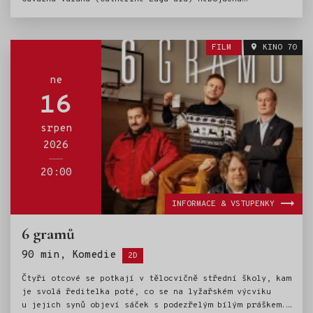
dospívající dívka, vyslyší volání oceánu a poprvé se
vydává za hranice útesů svého ostrova Motunui s kdysi
mocným polobohem Mauim (Dwayne Johnson), na
FILM
KINO 70
nezapomenutelnou cestu, aby zachránila svůj lid.
ne
16
srpen
2026
20:00
INFORMACE & VSTUPENKY
6 gramů
Štítky:
90 min, Komedie
2D
Čtyři otcové se potkají v tělocvičně střední školy, kam
je svolá ředitelka poté, co se na lyžařském výcviku
u jejich synů objeví sáček s podezřelým bílým práškem.