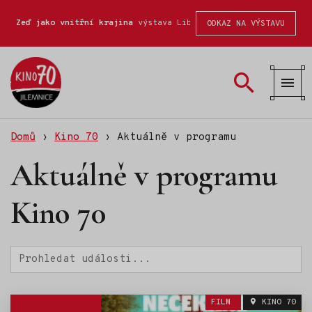
Zeď jako vnitřní krajina
výstava Liberecké školy fotografické
ODKAZ NA VÝSTAVU
Kino
70
Domů
›
Kino 70
›
Aktuálně v programu
Aktuálně v programu
Kino 70
Hledat
FILM
KINO 70