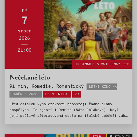
pá
7
srpen
2026
21:00
INFORMACE & VSTUPENKY
Nečekané léto
Štítky:
91 min, Komedie, Romantický
LETNÍ KINO NA
HRABĚNCE 2026
LETNÍ KINO
2D
Před dětskou vynalézavostí neobstojí žádné plány
dospělých. To zjistí i Denisa (Bára Poláková), když
její pečlivě připravovaná cesta na italské pobřeží záhy
končí v zapadlém českém kempu. Zatímco se urputně snaží
vrátit vše do původních kolejí, obě její děti si rychle
najdou cestu k Petrovi (Jordan Haj), který těch pár