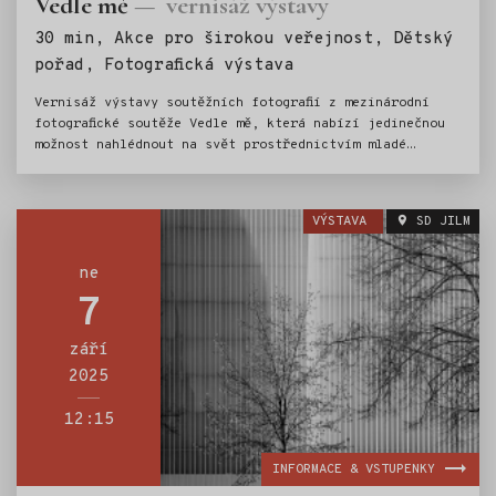
Vedle mě
vernisáž výstavy
30 min, Akce pro širokou veřejnost, Dětský
Štítky:
pořad, Fotografická výstava
Vernisáž výstavy soutěžních fotografií z mezinárodní
fotografické soutěže Vedle mě, která nabízí jedinečnou
možnost nahlédnout na svět prostřednictvím mladé
generace. Děti a dospívající z Česka i Polska zachytili
to, co je obklopuje – drobné okamžiky, atmosféru
každodennosti, osobní příběhy i nečekané detaily,
VÝSTAVA
SD JILM
kterým dospělý pohled často uniká. Výstava představí
výběr nejzajímavějších snímků, které vynikají
spontánností, autenticitou a upřímným pohledem na svět.
ne
Kromě vystavených fotografií si mohou návštěvníci užít
7
hudební doprovod a drobné občerstvení.
září
2025
12:15
INFORMACE & VSTUPENKY