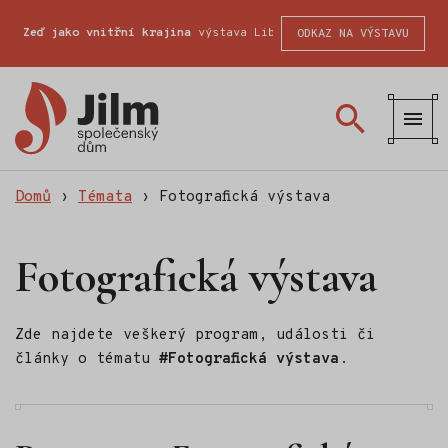
Zeď jako vnitřní krajina
výstava Liberecké školy fotografické
ODKAZ NA VÝSTAVU
Společenský
dům
Jilm
Domů
›
Témata
›
Fotografická výstava
Fotografická výstava
Zde najdete veškerý program, události či
články o tématu
#Fotografická výstava
.