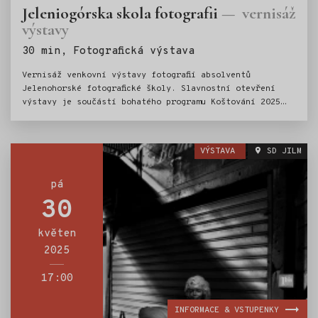
Jeleniogórska skola fotografii
vernisáž
výstavy
Štítky:
30 min, Fotografická výstava
Vernisáž venkovní výstavy fotografií absolventů
Jelenohorské fotografické školy. Slavnostní otevření
výstavy je součástí bohatého programu Koštování 2025
a proběhne za účasti Tomasze Mielecha, kurátora výstavy
a vedoucího JSF. Výstava bude umístěna na plotě
u Městské knihovny Jaroslava Havlíčka a pro zájemce
VÝSTAVA
SD JILM
bude k vidění od 7. 9. do 28. 9. 2025.
pá
30
květen
2025
17:00
INFORMACE & VSTUPENKY