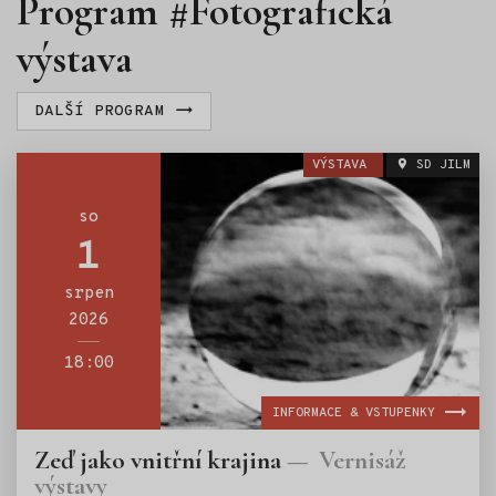
Program #Fotografická
výstava
DALŠÍ PROGRAM
VÝSTAVA
SD JILM
so
1
srpen
2026
18:00
INFORMACE & VSTUPENKY
Zeď jako vnitřní krajina
Vernisáž
výstavy