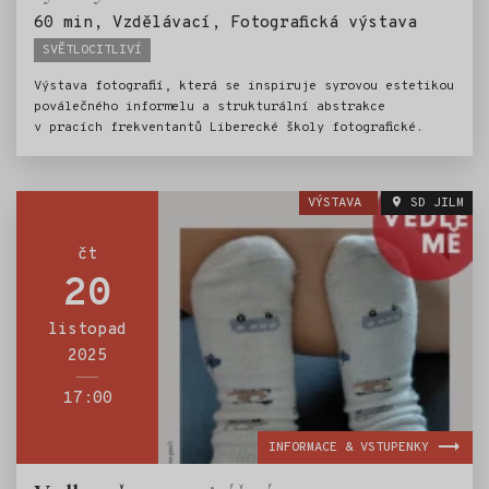
Štítky:
60 min, Vzdělávací, Fotografická výstava
SVĚTLOCITLIVÍ
Výstava fotografií, která se inspiruje syrovou estetikou
poválečného informelu a strukturální abstrakce
v pracích frekventantů Liberecké školy fotografické.
VÝSTAVA
SD JILM
čt
20
listopad
2025
17:00
INFORMACE & VSTUPENKY