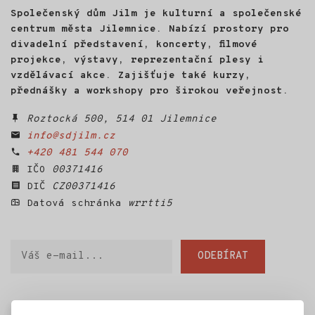
Společenský dům Jilm je kulturní a společenské
centrum města Jilemnice. Nabízí prostory pro
divadelní představení, koncerty, filmové
projekce, výstavy, reprezentační plesy i
vzdělávací akce. Zajišťuje také kurzy,
přednášky a workshopy pro širokou veřejnost.
Roztocká 500, 514 01 Jilemnice
info@sdjilm.cz
+420 481 544 070
IČO
00371416
DIČ
CZ00371416
Datová schránka
wrrtti5
Váš
ODEBÍRAT
e-
mail