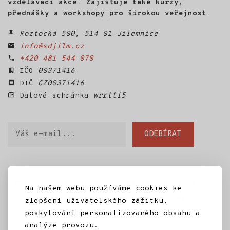
vzdělávací akce. Zajišťuje také kurzy,
přednášky a workshopy pro širokou veřejnost.
Roztocká 500, 514 01 Jilemnice
info@sdjilm.cz
+420 481 544 070
IČO
00371416
DIČ
CZ00371416
Datová schránka
wrrtti5
Váš
ODEBÍRAT
e-
mail
Domů
SD Jilm
Kino 70
Městská knihovna
Na našem webu používáme cookies ke
IC Jilemnice
Projekty SD Jilm
Články
zlepšení uživatelského zážitku,
poskytování personalizovaného obsahu a
Kontakt
analýze provozu.