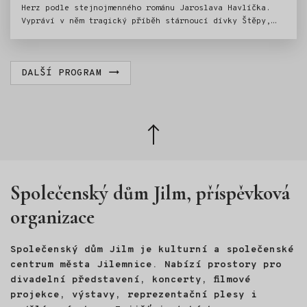
Herz podle stejnojmenného románu Jaroslava Havlíčka.
Vypráví v něm tragický příběh stárnoucí dívky Štěpy,
žijící na přelomu století v dusném prostředí českého
maloměsta, v ovzduší nepochopení a předstíraných citů,
přetvářky a falše. Štěpě jsou neustále matkou vnucováni
DALŠÍ PROGRAM
adepti na ženění, kteří ovšem musejí pocházet z téhož
okruhu jako ona. Štěpa je však jiná než ostatní dívky.
Jakoby zasažena duchem emancipace vyslouží si pověst
dívky volných mravů a ta přirozeně nápadníky z řad
městské honorace odrazuje. Než by se stala starou
Zpět
pannou, provdá se za bratrance, zkrachovalého
nahoru
důstojníka. V den svatby ale ještě netuší, jaká
strašlivá nemoc pronásleduje jejího ženicha...
Společenský dům Jilm, příspěvková
organizace
Společenský dům Jilm je kulturní a společenské
centrum města Jilemnice. Nabízí prostory pro
divadelní představení, koncerty, filmové
projekce, výstavy, reprezentační plesy i