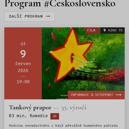
Program #Československo
DALŠÍ PROGRAM
FILM
KINO 70
út
9
červen
2026
19:00
INFORMACE & VSTUPENKY
Tankový prapor
35. výročí
Štítky:
83 min, Komedie
2D
Hrdinou neradostného i když převážně humorného pohledu