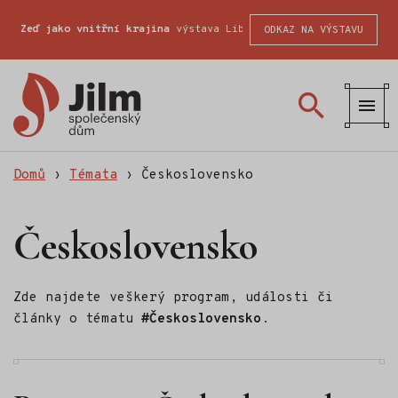
Zeď jako vnitřní krajina
výstava Liberecké školy fotografické
ODKAZ NA VÝSTAVU
Společenský
dům
Jilm
Domů
›
Témata
›
Československo
Československo
Zde najdete veškerý program, události či
články o tématu
#Československo
.