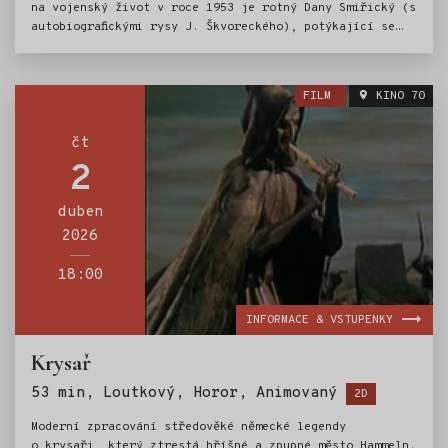
na vojenský život v roce 1953 je rotný Dany Smiřický (s
autobiografickými rysy J. Škvoreckého), potýkající se
společně se svými kamarády s tupostí a "buzerací"
důstojnického sboru. Popisuje Danyho milostnou avantýru
s manželkou jednoho z důstojníků, Janinkou Pinkasovou,
FILM
KINO 70
jeho vzpomínky na nepřístupnou pražskou dívku Lizetku,
a především to, jak s přehledem vzdoruje důstojnické
blbosti, útočící ze všech stran.
čt
2
duben
2026
18:00
INFORMACE & VSTUPENKY
Krysař
Štítky:
53 min, Loutkový, Horor, Animovaný
2D
Moderní zpracování středověké německé legendy
o krysaři, který ztrestá hříšné a zpupné město Hammeln.