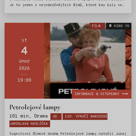
Je to jeden z nejnáročnějších filmů, které kdy byly ve
světě animovaného filmu natočeny. Expresivně, dramaticky
stylizované loutky a scény se stávají krutým obrazem
života, z něhož vymizel cit a láska. Film Krysař patří
FILM
KINO 70
plným právem mezi základní díla české i světové
animované tvorby.
st
4
únor
2026
19:00
INFORMACE & VSTUPENKY
Petrolejové lampy
Štítky:
101 min, Drama
2D
130. VÝROČÍ NAROZENÍ
JAROSLAVA HAVLÍČKA
Sugestivní filmové drama Petrolejové lampy natočil Juraj