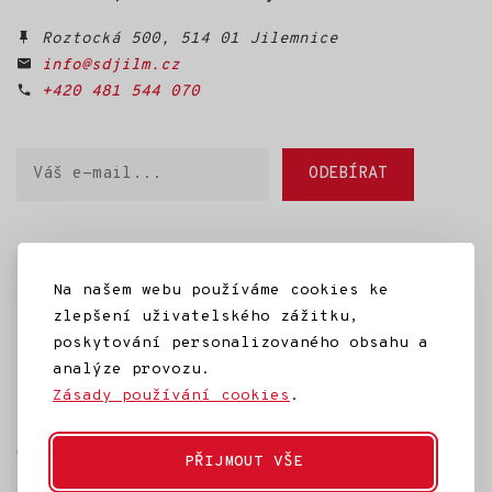
živé audiovizuální vyprávění
o husách, o člověku
Roztocká 500, 514 01 Jilemnice
a o návratu k sobě.
info@sdjilm.cz
+420 481 544 070
Váš
ODEBÍRAT
e-
mail
Domů
SD Jilm
Kino 70
Městská knihovna
Na našem webu používáme cookies ke
IC Jilemnice
Projekty SD Jilm
Články
zlepšení uživatelského zážitku,
poskytování personalizovaného obsahu a
Kontakt
analýze provozu.
Zásady používání cookies
.
Ke stažení
Často kladené dotazy
Témata
Ochrana osobních údajů
Rozpočet
PŘIJMOUT VŠE