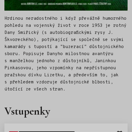
Hrdinou neradostného i když převážně humorného
pohledu na vojenský život v roce 1953 je rotný
Dany Smiřický (s autobiografickými rysy J.
Škvoreckého), potýkající se společně se svými
kamarády s tupostí a "buzerací" důstojnického
sboru. Popisuje Danyho milostnou avantýru
s manželkou jednoho z důstojníků, Janinkou
Pinkasovou, jeho vzpomínky na nepřístupnou
pražskou dívku Lizetku, a především to, jak
s přehledem vzdoruje důstojnické blbosti,
útočící ze všech stran.
Vstupenky