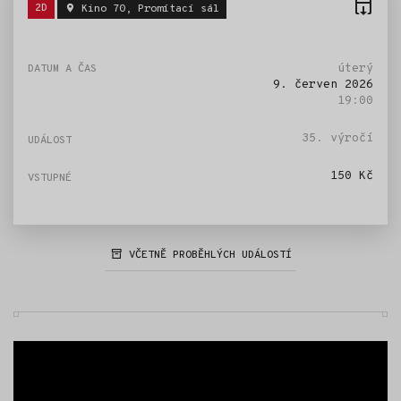
Štítky:
2D
Kino 70, Promítací sál
úterý
9. červen 2026
19:00
35. výročí
150 Kč
VČETNĚ PROBĚHLÝCH UDÁLOSTÍ