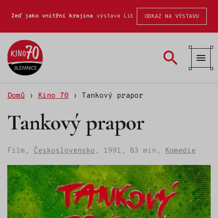
Zeď jako vnitřní krajina
výstava Liberecké školy fotografické
ODKAZ NA VÝSTAVU
Kino
70
Domů
›
Kino 70
›
Tankový prapor
Tankový prapor
Film,
Československo
,
1991,
83 min,
Komedie