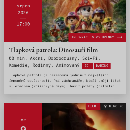
srpen
2026
17:00
INFORMACE & VSTUPENKY
Tlapková patrola: Dinosauří film
88 min, Akční, Dobrodružný, Sci-Fi,
Štítky:
Komedie, Rodinný, Animovaný
2D
DABING
Tlapková patrola je bezesporu jedním z největších
fenoménů současnosti. Psí záchranáře, kteří umějí létat
s letadlem (kříženkyně Skye), hasit požáry (dalmatin
Marshall), strážit zákon (německý ovčák Chase) a dělat
spoustu dalších užitečných věcí (ostatní čtyřnozí
chlupáči), milují děti po celém světě. Stejnojmenný
FILM
KINO 70
televizní seriál láme rekordy ve sledovanosti, stejně
se vede prodeji hraček a podobně se dařilo jejich dvěma
filmovým dobrodružstvím. A teď je tu další film a spolu
ne
s ním i výprava Tlapkové patroly na tajuplný ostrov