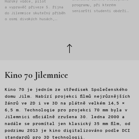
Horský vůdce, pilot
programu, při kterém
a vypravěč přiveze 5. října
seniorští studenti obdrží
do Jilemnice skutečný příběh
"Osvědčení o absolutoriu
o osmi divokých husách,
Univerzity třetího věku" při
létání na rogale a odvaze
Provozně ekonomické fakultě
hledat vlastní cestu. Janek
České zemědělské univerzity
Bednařík strávil velkou část
v Praze.
života v horách. Pracoval
Zpět
jako mezinárodní horský
nahoru
vůdce v Alpách, Skandinávii
i Kanadě, později však
vyměnil hory za kancelář
Kino 70 Jilemnice
a manažerskou práci. Právě
tehdy se ocitl na životní
křižovatce. Odpověď, kudy
Kino 70 je jedním ze středisek Společenského
dál, našel na nečekaném
místě: ve světě divokých
domu Jilm. Nabízí projekci filmů nejrůznějších
hus. Na Velikonoce roku 2022
žánrů ve 2D i ve 3D na plátně velkém 14,5 ×
se mu vylíhlo osm housat.
6,5 m. Technologie pro projekci 70 mm byla v
Půl roku s nimi žil, učil je
Jilemnici oficiálně zrušena 30. ledna 2000 a
poznávat svět a nakonec
nadále se promítal jen klasický 35 mm film, od
s nimi létal na rogale nad
podzimu 2013 je kino digitalizováno podle DCI
Českým rájem. Z této
zkušenosti vznikl HUSOPAS -
standardů pro 3D technologii.