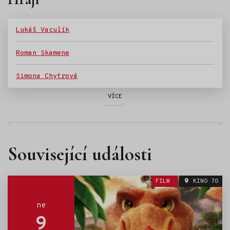
Lukáš Vaculík
Roman Skamene
Simona Chytrová
VÍCE
Související události
FILM
KINO 70
ne
9