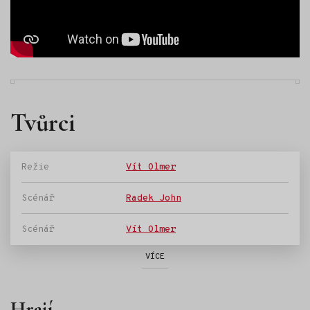
Tvůrci
Režie
Vít Olmer
Scénář
Radek John
Scénář
Vít Olmer
VÍCE
Hrají