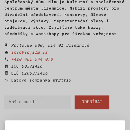
Společenský dům Jilm je kulturní a společenské
hus. Na Velikonoce roku 2022
centrum města Jilemnice. Nabízí prostory pro
se mu vylíhlo osm housat.
Půl roku s nimi žil, učil je
divadelní představení, koncerty, filmové
poznávat svět a nakonec
projekce, výstavy, reprezentační plesy i
s nimi létal na rogale nad
vzdělávací akce. Zajišťuje také kurzy,
Českým rájem. Z této
přednášky a workshopy pro širokou veřejnost.
zkušenosti vznikl HUSOPAS -
živé audiovizuální vyprávění
Roztocká 500, 514 01 Jilemnice
o husách, o člověku
info@sdjilm.cz
a o návratu k sobě.
+420 481 544 070
IČO
00371416
DIČ
CZ00371416
Datová schránka
wrrtti5
Váš
ODEBÍRAT
e-
mail
Domů
SD Jilm
Kino 70
Městská knihovna