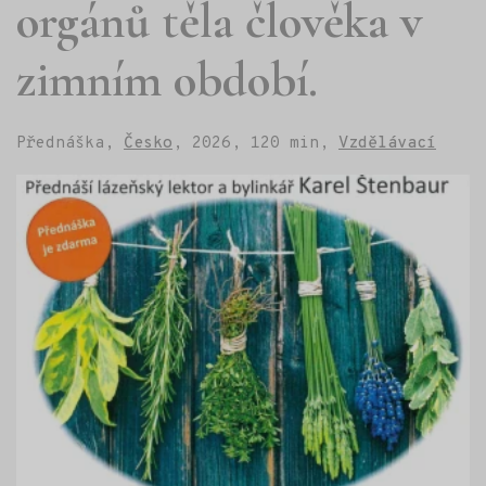
orgánů těla člověka v
zimním období.
Přednáška,
Česko
,
2026,
120 min,
Vzdělávací