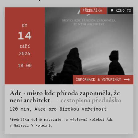
PŘEDNÁŠKA
KINO 70
po
14
září
2026
18:00
INFORMACE & VSTUPENKY
Ádr - místo kde příroda zapomněla, že
není architekt
cestopisná přednáška
Štítky:
120 min, Akce pro širokou veřejnost
Přednáška volně navazuje na výstavní kolekci Ádr
v Galerii V kotelně.