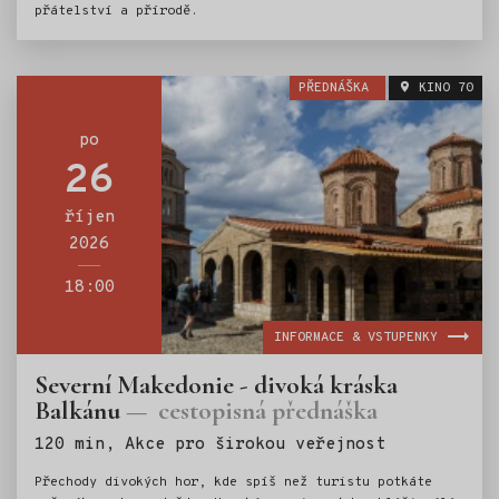
přátelství a přírodě.
PŘEDNÁŠKA
KINO 70
po
26
říjen
2026
18:00
INFORMACE & VSTUPENKY
Severní Makedonie - divoká kráska
Balkánu
cestopisná přednáška
Štítky:
120 min, Akce pro širokou veřejnost
Přechody divokých hor, kde spíš než turistu potkáte