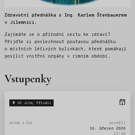
Zdravotní přednáška s Ing. Karlem Štenbauerem
v Jilemnici.
Zajímáte se o přírodní cestu ke zdraví?
Přijďte si poslechnout poutavou přednášku
o místních léčivých bylinkách, které pomáhají
posílit vnitřní orgány v zimním období.
Vstupenky
SD Jilm, Přísálí
pondělí
16. březen 2026
17:30