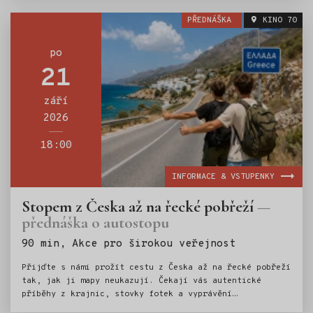
PŘEDNÁŠKA
KINO 70
po
21
září
2026
18:00
INFORMACE & VSTUPENKY
Stopem z Česka až na řecké pobřeží
přednáška o autostopu
Štítky:
90 min, Akce pro širokou veřejnost
Přijďte s námi prožít cestu z Česka až na řecké pobřeží
tak, jak ji mapy neukazují. Čekají vás autentické
příběhy z krajnic, stovky fotek a vyprávění
o nečekaných setkáních v zemích, kterými jsme