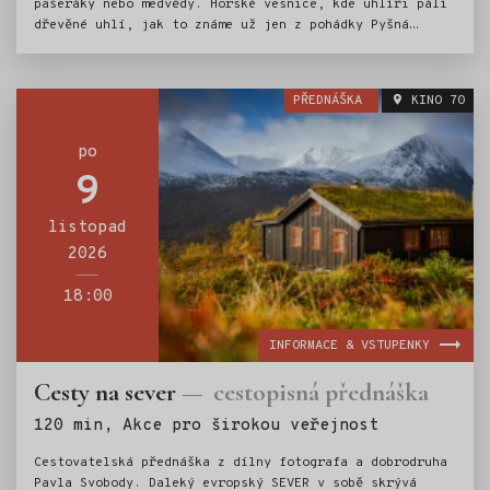
pašeráky nebo medvědy. Horské vesnice, kde uhlíři pálí
dřevěné uhlí, jak to známe už jen z pohádky Pyšná
princezna. Průzračné Ohridské jezero (UNESCO), které je
napájeno podzemními říčkami. Města s vůní orientu,
úchvatné kaňony, výborná makedonská kuchyně a srdeční
PŘEDNÁŠKA
KINO 70
lidé. To vše v přednášce Pavly Bičíkové.
po
9
listopad
2026
18:00
INFORMACE & VSTUPENKY
Cesty na sever
cestopisná přednáška
Štítky:
120 min, Akce pro širokou veřejnost
Cestovatelská přednáška z dílny fotografa a dobrodruha
Pavla Svobody. Daleký evropský SEVER v sobě skrývá