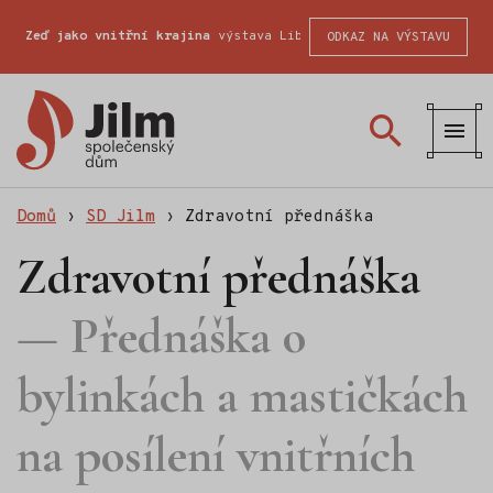
Zeď jako vnitřní krajina
výstava Liberecké školy fotografické
ODKAZ NA VÝSTAVU
SD
Jilm
Domů
›
SD Jilm
›
Zdravotní přednáška
Zdravotní přednáška
Přednáška o
bylinkách a mastičkách
na posílení vnitřních