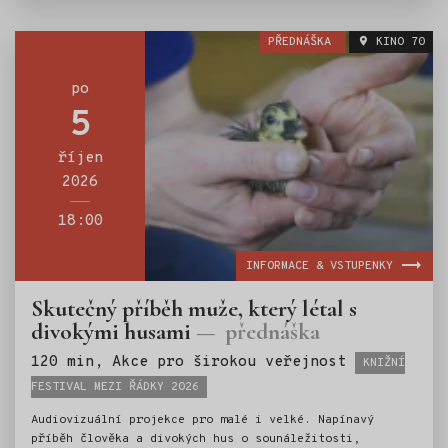
projížděli. Ukážeme vám, že ta největší dobrodružství
nezačínají pevným plánem, ale náhodou a odvahou věřit
PŘEDNÁŠKA
KINO 70
lidem. Na setkání se těší Vojtěch Šturma & Matěj Xaver
Hák.
po
5
říjen
2026
18:00
INFORMACE & VSTUPENKY
Skutečný příběh muže, který létal s
divokými husami
přednáška
Štítky:
120 min, Akce pro širokou veřejnost
KNIŽNÍ
FESTIVAL MEZI ŘÁDKY 2026
Audiovizuální projekce pro malé i velké. Napínavý
příběh člověka a divokých hus o sounáležitosti,