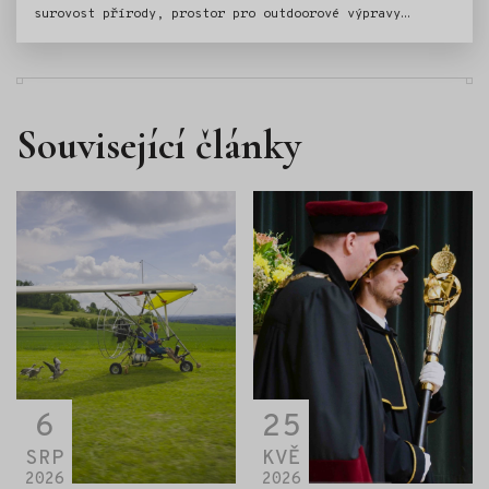
surovost přírody, prostor pro outdoorové výpravy
i jistou dávku návykovosti.
Související články
6
25
SRP
KVĚ
2026
2026