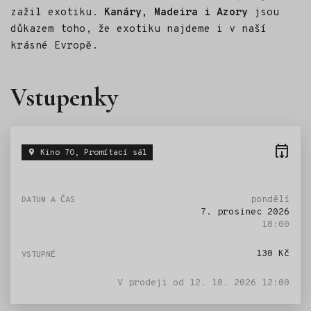
zažil exotiku.
Kanáry, Madeira i Azory
jsou
důkazem toho, že exotiku najdeme i v naší
krásné Evropě.
Vstupenky
Kino 70, Promítací sál
pondělí
7. prosinec 2026
18:00
130 Kč
V prodeji od
12. 10. 2026 12:00