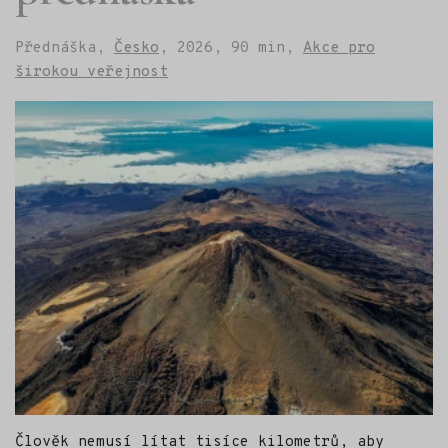
Přednáška,
Česko
,
2026,
90 min,
Akce pro
širokou veřejnost
Člověk nemusí lítat tisíce kilometrů, aby