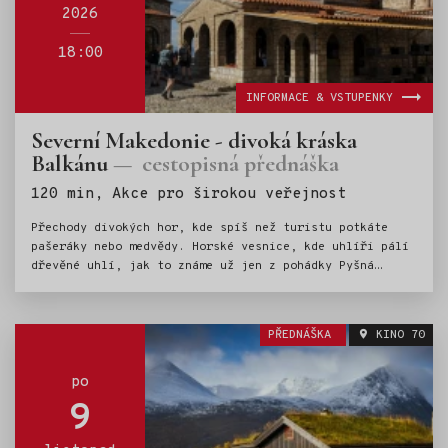
2026
18:00
INFORMACE & VSTUPENKY
Severní Makedonie - divoká kráska
Balkánu
cestopisná přednáška
Štítky:
120 min, Akce pro širokou veřejnost
Přechody divokých hor, kde spíš než turistu potkáte
pašeráky nebo medvědy. Horské vesnice, kde uhlíři pálí
dřevěné uhlí, jak to známe už jen z pohádky Pyšná
princezna. Průzračné Ohridské jezero (UNESCO), které je
napájeno podzemními říčkami. Města s vůní orientu,
úchvatné kaňony, výborná makedonská kuchyně a srdeční
PŘEDNÁŠKA
KINO 70
lidé. To vše v přednášce Pavly Bičíkové.
po
9