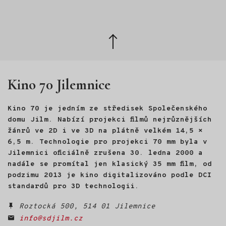
létání na rogale a odvaze
Provozně ekonomické fakultě
hledat vlastní cestu. Janek
České zemědělské univerzity
Bednařík strávil velkou část
v Praze.
života v horách. Pracoval
Zpět
jako mezinárodní horský
nahoru
vůdce v Alpách, Skandinávii
i Kanadě, později však
vyměnil hory za kancelář
Kino 70 Jilemnice
a manažerskou práci. Právě
tehdy se ocitl na životní
křižovatce. Odpověď, kudy
Kino 70 je jedním ze středisek Společenského
dál, našel na nečekaném
místě: ve světě divokých
domu Jilm. Nabízí projekci filmů nejrůznějších
hus. Na Velikonoce roku 2022
žánrů ve 2D i ve 3D na plátně velkém 14,5 ×
se mu vylíhlo osm housat.
6,5 m. Technologie pro projekci 70 mm byla v
Půl roku s nimi žil, učil je
Jilemnici oficiálně zrušena 30. ledna 2000 a
poznávat svět a nakonec
nadále se promítal jen klasický 35 mm film, od
s nimi létal na rogale nad
podzimu 2013 je kino digitalizováno podle DCI
Českým rájem. Z této
zkušenosti vznikl HUSOPAS -
standardů pro 3D technologii.
živé audiovizuální vyprávění
o husách, o člověku
Roztocká 500, 514 01 Jilemnice
a o návratu k sobě.
info@sdjilm.cz