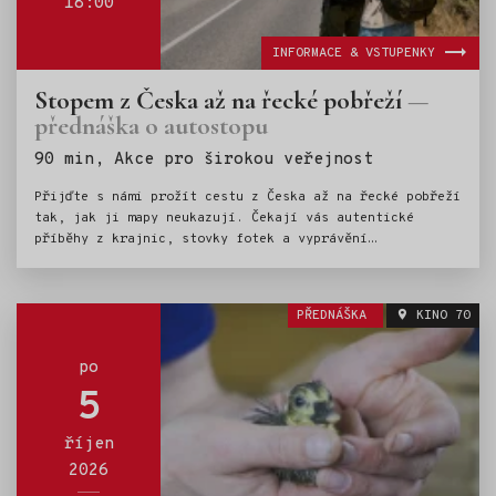
18:00
INFORMACE & VSTUPENKY
Stopem z Česka až na řecké pobřeží
přednáška o autostopu
Štítky:
90 min, Akce pro širokou veřejnost
Přijďte s námi prožít cestu z Česka až na řecké pobřeží
tak, jak ji mapy neukazují. Čekají vás autentické
příběhy z krajnic, stovky fotek a vyprávění
o nečekaných setkáních v zemích, kterými jsme
projížděli. Ukážeme vám, že ta největší dobrodružství
nezačínají pevným plánem, ale náhodou a odvahou věřit
PŘEDNÁŠKA
KINO 70
lidem. Na setkání se těší Vojtěch Šturma & Matěj Xaver
Hák.
po
5
říjen
2026