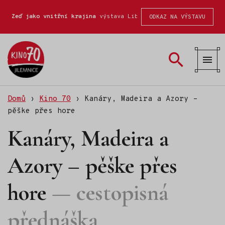
Zeď jako vnitřní krajina
výstava Liberecké školy fotografické
ODKAZ NA VÝSTAVU
Kino
70
Domů
›
Kino 70
›
Kanáry, Madeira a Azory –
pěške přes hore
Kanáry, Madeira a
Azory – pěške přes
hore
cestopisná
přednáška