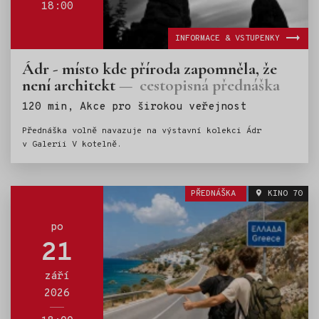
18:00
INFORMACE & VSTUPENKY
Ádr - místo kde příroda zapomněla, že
není architekt
cestopisná přednáška
Štítky:
120 min, Akce pro širokou veřejnost
Přednáška volně navazuje na výstavní kolekci Ádr
v Galerii V kotelně.
PŘEDNÁŠKA
KINO 70
po
21
září
2026