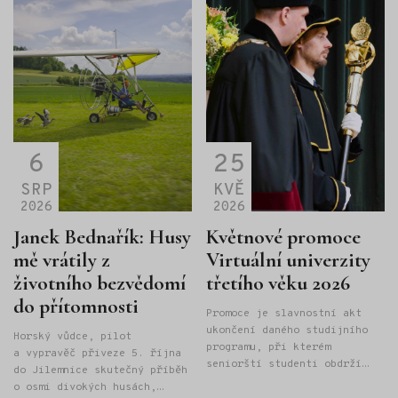
6
25
SRP
KVĚ
2026
2026
Janek Bednařík: Husy
Květnové promoce
mě vrátily z
Virtuální univerzity
životního bezvědomí
třetího věku 2026
do přítomnosti
Promoce je slavnostní akt
ukončení daného studijního
Horský vůdce, pilot
programu, při kterém
a vypravěč přiveze 5. října
seniorští studenti obdrží
do Jilemnice skutečný příběh
"Osvědčení o absolutoriu
o osmi divokých husách,
Univerzity třetího věku" při