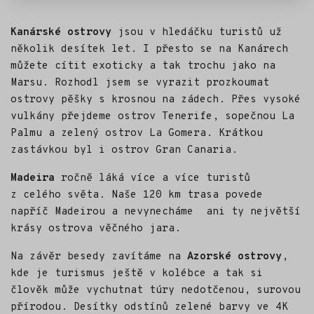
Kanárské ostrovy
jsou v hledáčku turistů už
několik desítek let. I přesto se na Kanárech
můžete cítit exoticky a tak trochu jako na
Marsu. Rozhodl jsem se vyrazit prozkoumat
ostrovy pěšky s krosnou na zádech. Přes vysoké
vulkány přejdeme ostrov Tenerife, sopečnou La
Palmu a zelený ostrov La Gomera. Krátkou
zastávkou byl i ostrov Gran Canaria.
Madeira
ročně láká více a více turistů
z celého světa. Naše 120 km trasa povede
napříč Madeirou a nevynecháme ani ty největší
krásy ostrova věčného jara.
Na závěr besedy zavítáme na
Azorské ostrovy
,
kde je turismus ještě v kolébce a tak si
člověk může vychutnat túry nedotčenou, surovou
přírodou. Desítky odstínů zelené barvy ve 4K