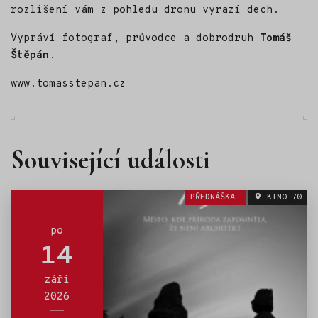
rozlišení vám z pohledu dronu vyrazí dech.
Vypráví fotograf, průvodce a dobrodruh
Tomáš
Štěpán
.
www.tomasstepan.cz
Související události
PŘEDNÁŠKA
KINO 70
po
14
září
2026