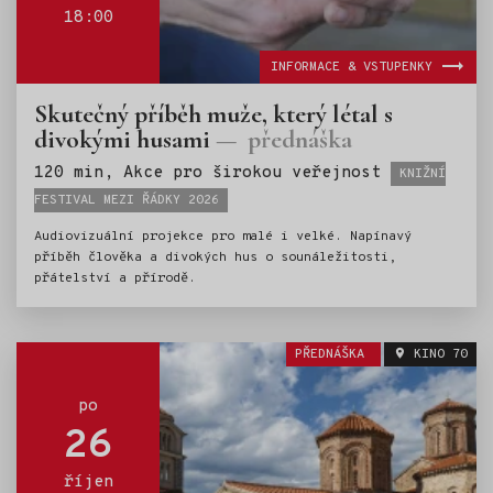
18:00
INFORMACE & VSTUPENKY
Skutečný příběh muže, který létal s
divokými husami
přednáška
Štítky:
120 min, Akce pro širokou veřejnost
KNIŽNÍ
FESTIVAL MEZI ŘÁDKY 2026
Audiovizuální projekce pro malé i velké. Napínavý
příběh člověka a divokých hus o sounáležitosti,
přátelství a přírodě.
PŘEDNÁŠKA
KINO 70
po
26
říjen