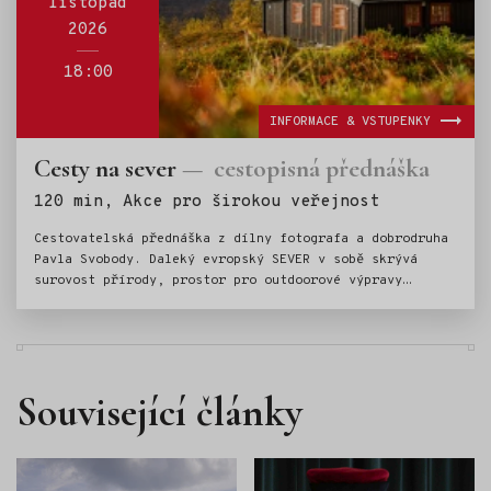
listopad
2026
18:00
INFORMACE & VSTUPENKY
Cesty na sever
cestopisná přednáška
Štítky:
120 min, Akce pro širokou veřejnost
Cestovatelská přednáška z dílny fotografa a dobrodruha
Pavla Svobody. Daleký evropský SEVER v sobě skrývá
surovost přírody, prostor pro outdoorové výpravy
i jistou dávku návykovosti.
Související články