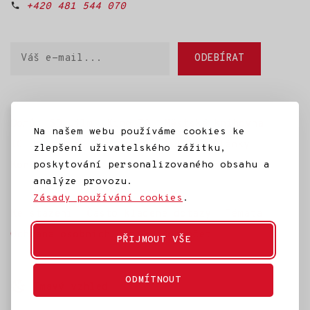
+420 481 544 070
Váš
ODEBÍRAT
e-
mail
Domů
SD Jilm
Kino 70
Městská knihovna
Na našem webu používáme cookies ke
IC Jilemnice
Projekty SD Jilm
Články
zlepšení uživatelského zážitku,
Kontakt
poskytování personalizovaného obsahu a
analýze provozu.
Zásady používání cookies
.
Ke stažení
Často kladené dotazy
Témata
Ochrana osobních údajů
Rozpočet
PŘIJMOUT VŠE
ODMÍTNOUT
Tmavý vzhled