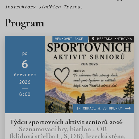
instruktory Jindřich Tryzna.
Program
VENKOVNÍ AKCE
MĚSTSKÁ KNIHOVNA
po
6
červenec
2026
8:00
INFORMACE & VSTUPENKY
Týden sportovních aktivit seniorů 2026
Seznamovací hry, biatlon + OB
(klidová střelba L, S, OB), lezecká stěna,