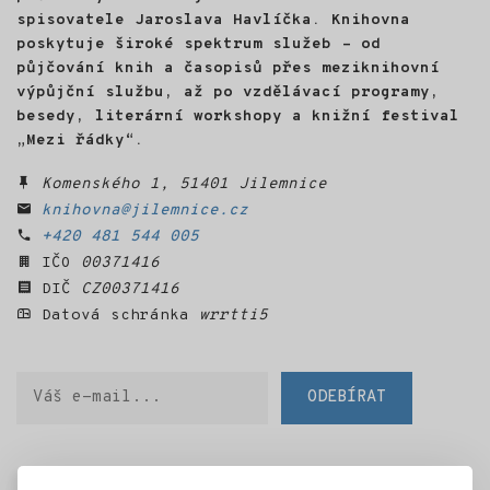
spisovatele Jaroslava Havlíčka. Knihovna
poskytuje široké spektrum služeb – od
půjčování knih a časopisů přes meziknihovní
výpůjční službu, až po vzdělávací programy,
besedy, literární workshopy a knižní festival
„Mezi řádky“.
Komenského 1, 51401 Jilemnice
knihovna@jilemnice.cz
+420 481 544 005
IČO
00371416
DIČ
CZ00371416
Datová schránka
wrrtti5
Váš
ODEBÍRAT
e-
mail