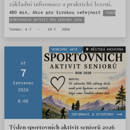
základní informace a praktické lezení.
Štítky:
480 min, Akce pro širokou veřejnost
TÝDEN
SPORTOVNÍCH AKTIVIT PRO SENIORY 2026
Termín: 6.7 - 10.7 2026
VENKOVNÍ AKCE
MĚSTSKÁ KNIHOVNA
út
7
červenec
2026
8:00
INFORMACE & VSTUPENKY
Týden sportovních aktivit seniorů 2026