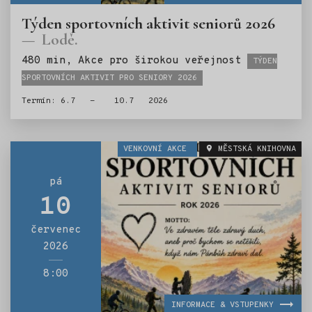
Týden sportovních aktivit seniorů 2026
Lodě.
Štítky:
480 min, Akce pro širokou veřejnost
TÝDEN
SPORTOVNÍCH AKTIVIT PRO SENIORY 2026
Termín: 6.7 - 10.7 2026
VENKOVNÍ AKCE
MĚSTSKÁ KNIHOVNA
pá
10
červenec
2026
8:00
INFORMACE & VSTUPENKY