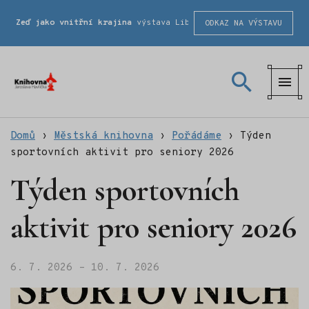
Zeď jako vnitřní krajina
výstava Liberecké školy fotografické
ODKAZ NA VÝSTAVU
Městská
knihovna
Domů
›
Městská knihovna
›
Pořádáme
›
Týden
sportovních aktivit pro seniory 2026
Týden sportovních
aktivit pro seniory 2026
6. 7. 2026 – 10. 7. 2026