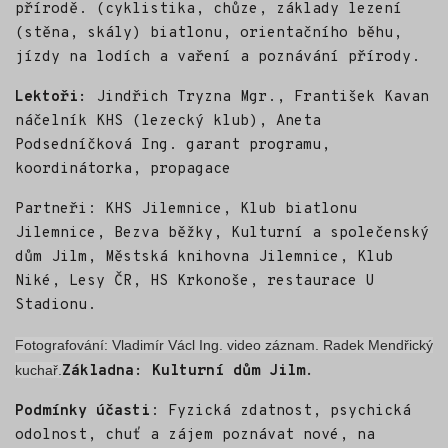
přírodě. (cyklistika, chůze, základy lezení
(stěna, skály) biatlonu, orientačního běhu,
jízdy na lodích a vaření a poznávání přírody.
Lektoři:
Jindřich Tryzna Mgr., František Kavan
náčelník KHS (lezecký klub), Aneta
Podsedníčková Ing. garant programu,
koordinátorka, propagace
Partneři: KHS Jilemnice, Klub biatlonu
Jilemnice, Bezva běžky, Kulturní a společenský
dům Jilm, Městská knihovna Jilemnice, Klub
Niké, Lesy ČR, HS Krkonoše, restaurace U
Stadionu.
Fotografování: Vladimír Václ Ing. video záznam. Radek Mendřický
kuchař.
Základna: Kulturní dům Jilm.
Podmínky účasti
: Fyzická zdatnost, psychická
odolnost, chuť a zájem poznávat nové, na