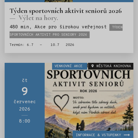
Týden sportovních aktivit seniorů 2026
Výlet na hory.
Štítky:
480 min, Akce pro širokou veřejnost
TÝDEN
SPORTOVNÍCH AKTIVIT PRO SENIORY 2026
Termín: 6.7 - 10.7 2026
VENKOVNÍ AKCE
MĚSTSKÁ KNIHOVNA
čt
9
červenec
2026
8:00
INFORMACE & VSTUPENKY