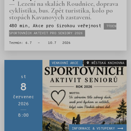
Lezení na skalách Roudnice, doprava
cyklistika, bus. Zpět turistika, kolo po
stopách Kavanových zastavení.
Štítky:
480 min, Akce pro širokou veřejnost
TÝDEN
SPORTOVNÍCH AKTIVIT PRO SENIORY 2026
Termín: 6.7 - 10.7 2026
VENKOVNÍ AKCE
MĚSTSKÁ KNIHOVNA
st
8
červenec
2026
8:00
INFORMACE & VSTUPENKY