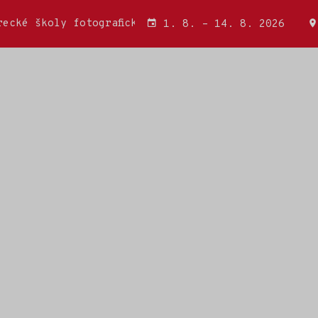
ecké školy fotografické a Wojciecha Miatkowského
1. 8. – 14. 8. 2026