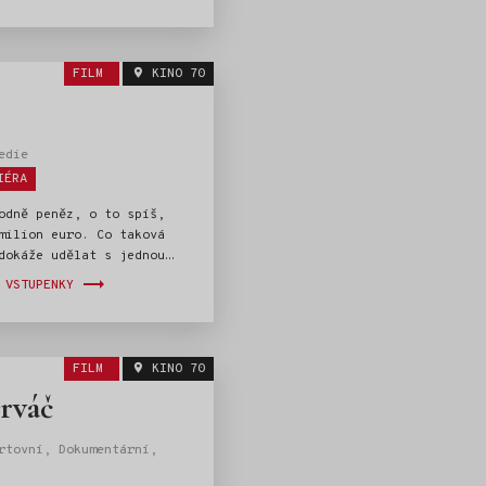
polu se svými kamarády
ravu za nalezením
viště. Na jeho cestě
e o zapeklité překážky,
FILM
KINO 70
livě neřešitelných
amozřejmě ani o oblíbená
sátka!
edie
IÉRA
odně peněz, o to spíš,
milion euro. Co taková
dokáže udělat s jednou
 které děda (Jiří Lábus)
 VSTUPENKY
t neobvyklou soutěž?
 této chvíle první
ouče, které od něho získá
 částku. Děda totiž
FILM
KINO 70
nný majetek – Slánskou
rváč
má dost a ty si všechny
 myslí, že se zbláznil.
 tváří, že je tahle
rtovní, Dokumentární,
 blbost, v hlavách
čnou soupeřit. A poté