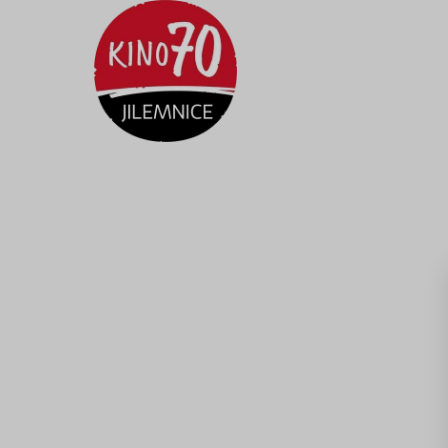
Kino
70