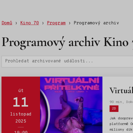
Domů
›
Kino 70
›
Program
›
Programový archiv
Programový archiv Kino 
Hledat
Virtuá
út
11
90 min, Dok
Štítky:
2D
listopad
Jak dooprav
2025
platformě O
miliony dík