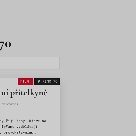
70
FILM
KINO 70
lní přítelkyně
umentární
dy žijí ženy, které na
nlyFans vydělávají
y provokativnímu