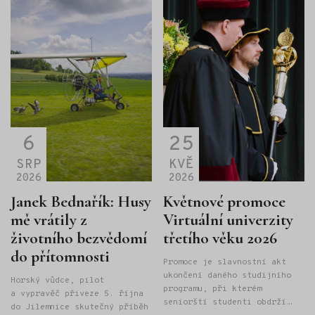
vzdoruje bohům, obrům, svůdné kouzelnici Kirké a dalším
nebezpečím, jeho žena Pénelopé vzdoruje mužům, kteří
chtějí uchvátit ji a s ní celé ithacké království.
6
25
SRP
KVĚ
2026
2026
Janek Bednařík: Husy
Květnové promoce
mě vrátily z
Virtuální univerzity
životního bezvědomí
třetího věku 2026
do přítomnosti
Promoce je slavnostní akt
ukončení daného studijního
Horský vůdce, pilot
programu, při kterém
a vypravěč přiveze 5. října
seniorští studenti obdrží
do Jilemnice skutečný příběh