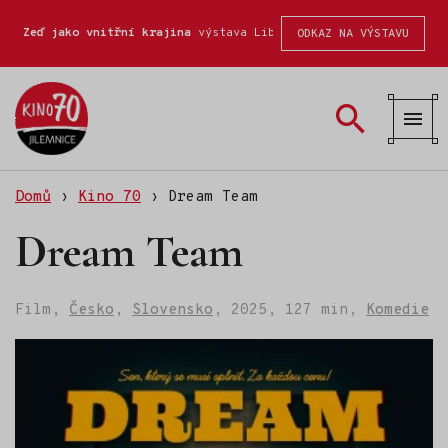
Zeď jako vnitřní krajina
výstava Liberecké školy fotografické
ODKAZ NA VÝSTAVU
Kino
70
Domů
›
Kino 70
›
Dream Team
Dream Team
Film,
Česko
,
Slovensko
,
2025,
127 min,
Komedie