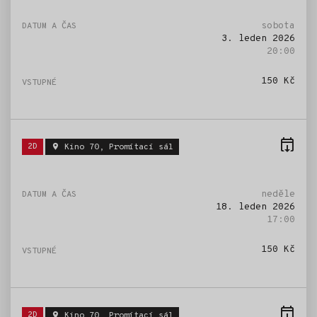
sobota
3. leden 2026
20:00
150 Kč
Štítky:
2D
Kino 70, Promítací sál
neděle
18. leden 2026
17:00
150 Kč
Štítky:
2D
Kino 70, Promítací sál