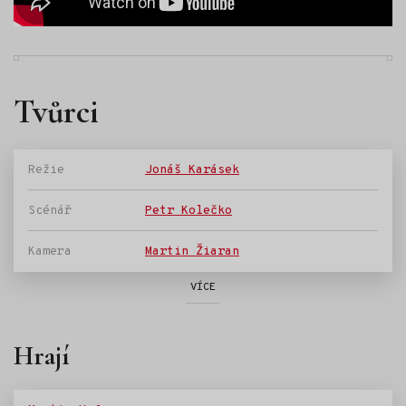
Tvůrci
Režie
Jonáš Karásek
Scénář
Petr Kolečko
Kamera
Martin Žiaran
VÍCE
Hrají