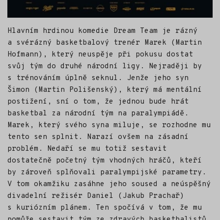
Hlavním hrdinou komedie Dream Team je rázný
a svérázný basketbalový trenér Marek (Martin
Hofmann), který neuspěje při pokusu dostat
svůj tým do druhé národní ligy. Nejraději by
s trénováním úplně seknul. Jenže jeho syn
Šimon (Martin Polišenský), který má mentální
postižení, sní o tom, že jednou bude hrát
basketbal za národní tým na paralympiádě.
Marek, který svého syna miluje, se rozhodne mu
tento sen splnit. Narazí ovšem na zásadní
problém. Nedaří se mu totiž sestavit
dostatečně početný tým vhodných hráčů, kteří
by zároveň splňovali paralympijské parametry.
V tom okamžiku zasáhne jeho soused a neúspěšný
divadelní režisér Daniel (Jakub Prachař)
s kuriózním plánem. Ten spočívá v tom, že mu
pomůže sestavit tým ze zdravých basketbalistů,