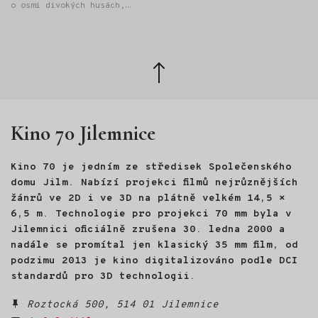
"Osvědčení o absolutoriu
o osmi divokých husách,
Univerzity třetího věku" při
létání na rogale a odvaze
Provozně ekonomické fakultě
hledat vlastní cestu. Janek
České zemědělské univerzity
Bednařík strávil velkou část
v Praze.
života v horách. Pracoval
Zpět
jako mezinárodní horský
nahoru
vůdce v Alpách, Skandinávii
i Kanadě, později však
vyměnil hory za kancelář
Kino 70 Jilemnice
a manažerskou práci. Právě
tehdy se ocitl na životní
křižovatce. Odpověď, kudy
Kino 70 je jedním ze středisek Společenského
dál, našel na nečekaném
místě: ve světě divokých
domu Jilm. Nabízí projekci filmů nejrůznějších
hus. Na Velikonoce roku 2022
žánrů ve 2D i ve 3D na plátně velkém 14,5 ×
se mu vylíhlo osm housat.
6,5 m. Technologie pro projekci 70 mm byla v
Půl roku s nimi žil, učil je
Jilemnici oficiálně zrušena 30. ledna 2000 a
poznávat svět a nakonec
nadále se promítal jen klasický 35 mm film, od
s nimi létal na rogale nad
podzimu 2013 je kino digitalizováno podle DCI
Českým rájem. Z této
zkušenosti vznikl HUSOPAS -
standardů pro 3D technologii.
živé audiovizuální vyprávění
o husách, o člověku
Roztocká 500, 514 01 Jilemnice
a o návratu k sobě.