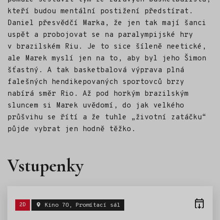
kteří budou mentální postižení předstírat.
Daniel přesvědčí Marka, že jen tak mají šanci
uspět a probojovat se na paralympijské hry
v brazilském Riu. Je to sice šíleně neetické,
ale Marek myslí jen na to, aby byl jeho Šimon
šťastný. A tak basketbalová výprava plná
falešných hendikepovaných sportovců brzy
nabírá směr Rio. Až pod horkým brazilským
sluncem si Marek uvědomí, do jak velkého
průšvihu se řítí a že tuhle „životní zatáčku“
půjde vybrat jen hodně těžko.
Vstupenky
Štítky:
2D
Kino 70, Promítací sál