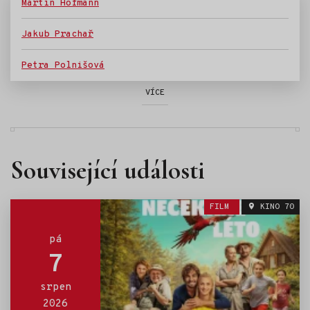
Martin Hofmann
Jakub Prachař
Petra Polnišová
VÍCE
Související události
FILM
KINO 70
pá
7
srpen
2026