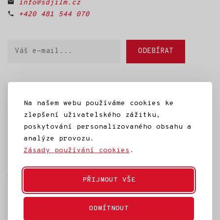
info@sdjilm.cz
+420 481 544 070
Váš
ODEBÍRAT
e-
mail
Domů
SD Jilm
Kino 70
Městská knihovna
Na našem webu používáme cookies ke
IC Jilemnice
Projekty SD Jilm
Články
zlepšení uživatelského zážitku,
poskytování personalizovaného obsahu a
Kontakt
analýze provozu.
Zásady používání cookies
.
Ke stažení
Často kladené dotazy
Témata
Ochrana osobních údajů
Rozpočet
PŘIJMOUT VŠE
ODMÍTNOUT
Tmavý vzhled