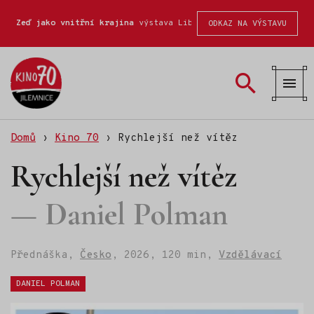
Zeď jako vnitřní krajina
výstava Liberecké školy fotografické
ODKAZ NA VÝSTAVU
Kino
70
Domů
›
Kino 70
›
Rychlejší než vítěz
Rychlejší než vítěz
Daniel Polman
Přednáška,
Česko
,
2026,
120 min,
Vzdělávací
Štítky:
DANIEL POLMAN