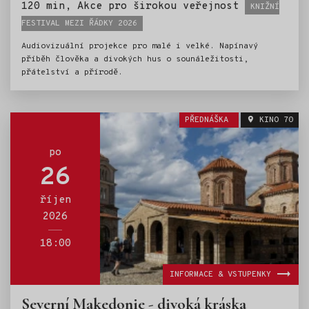
Štítky:
120 min, Akce pro širokou veřejnost
KNIŽNÍ
FESTIVAL MEZI ŘÁDKY 2026
Audiovizuální projekce pro malé i velké. Napínavý
příběh člověka a divokých hus o sounáležitosti,
přátelství a přírodě.
PŘEDNÁŠKA
KINO 70
po
26
říjen
2026
18:00
INFORMACE & VSTUPENKY
Severní Makedonie - divoká kráska