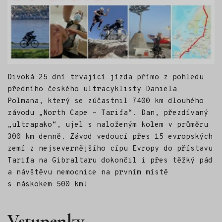
Divoká 25 dní trvající jízda přímo z pohledu
předního českého ultracyklisty Daniela
Polmana, který se zúčastnil 7400 km dlouhého
závodu „North Cape – Tarifa“. Dan, přezdívaný
„ultrapako“, ujel s naloženým kolem v průměru
300 km denně. Závod vedoucí přes 15 evropských
zemí z nejsevernějšího cípu Evropy do přístavu
Tarifa na Gibraltaru dokončil i přes těžký pád
a návštěvu nemocnice na prvním místě
s náskokem 500 km!
Vstupenky