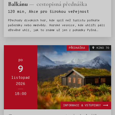
Balkánu
cestopisná přednáška
Štítky:
120 min, Akce pro širokou veřejnost
Přechody divokých hor, kde spíš než turistu potkáte
pašeráky nebo medvědy. Horské vesnice, kde uhlíři pálí
dřevěné uhlí, jak to známe už jen z pohádky Pyšná
princezna. Průzračné Ohridské jezero (UNESCO), které je
napájeno podzemními říčkami. Města s vůní orientu,
úchvatné kaňony, výborná makedonská kuchyně a srdeční
PŘEDNÁŠKA
KINO 70
lidé. To vše v přednášce Pavly Bičíkové.
po
9
listopad
2026
18:00
INFORMACE & VSTUPENKY