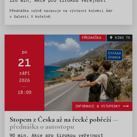
Štítky:
120 min, Akce pro širokou veřejnost
Přednáška volně navazuje na výstavní kolekci Ádr
v Galerii V kotelně.
PŘEDNÁŠKA
KINO 70
po
21
září
2026
18:00
INFORMACE & VSTUPENKY
Stopem z Česka až na řecké pobřeží
přednáška o autostopu
Štítky:
90 min, Akce pro širokou veřejnost