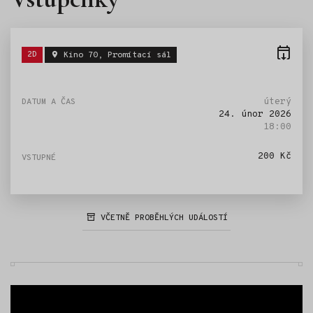
Štítky:
2D
Kino 70, Promítací sál
úterý
24. únor 2026
18:00
200 Kč
VČETNĚ PROBĚHLÝCH UDÁLOSTÍ