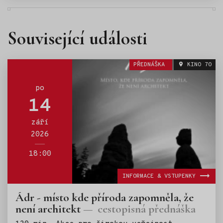
Související události
PŘEDNÁŠKA
KINO 70
po
14
září
2026
18:00
INFORMACE & VSTUPENKY
Ádr - místo kde příroda zapomněla, že
není architekt
cestopisná přednáška