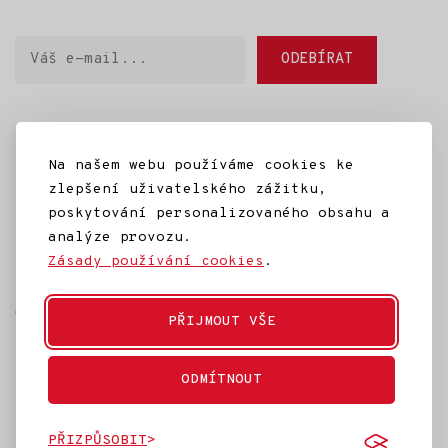
Váš
ODEBÍRAT
e-
mail
Domů
SD Jilm
Kino 70
Městská knihovna
Na našem webu používáme cookies ke
IC Jilemnice
Projekty SD Jilm
Články
zlepšení uživatelského zážitku,
Kontakt
poskytování personalizovaného obsahu a
analýze provozu.
Zásady používání cookies
.
Ke stažení
Často kladené dotazy
Témata
Ochrana osobních údajů
Rozpočet
PŘIJMOUT VŠE
ODMÍTNOUT
Tmavý vzhled
PŘIZPŮSOBIT