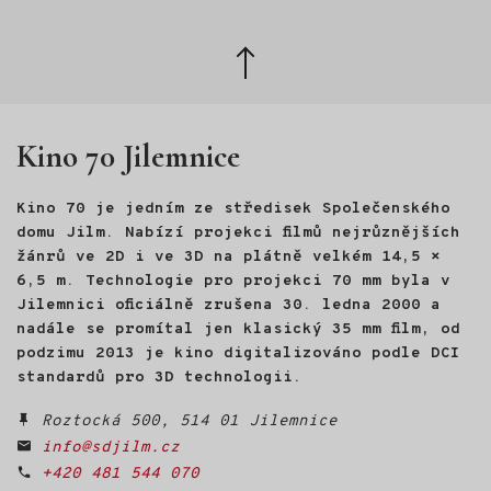
a manažerskou práci. Právě
tehdy se ocitl na životní
Zpět
křižovatce. Odpověď, kudy
dál, našel na nečekaném
nahoru
místě: ve světě divokých
hus. Na Velikonoce roku 2022
se mu vylíhlo osm housat.
Kino 70 Jilemnice
Půl roku s nimi žil, učil je
poznávat svět a nakonec
s nimi létal na rogale nad
Kino 70 je jedním ze středisek Společenského
Českým rájem. Z této
domu Jilm. Nabízí projekci filmů nejrůznějších
zkušenosti vznikl HUSOPAS -
žánrů ve 2D i ve 3D na plátně velkém 14,5 ×
živé audiovizuální vyprávění
6,5 m. Technologie pro projekci 70 mm byla v
o husách, o člověku
a o návratu k sobě.
Jilemnici oficiálně zrušena 30. ledna 2000 a
nadále se promítal jen klasický 35 mm film, od
podzimu 2013 je kino digitalizováno podle DCI
standardů pro 3D technologii.
Roztocká 500, 514 01 Jilemnice
info@sdjilm.cz
+420 481 544 070