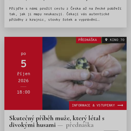
Přijďte s námi prožít cestu z Česka až na řecké pobřeží
tak, jak ji mapy neukazují. Čekají vás autentické
příběhy z krajnic, stovky fotek a vyprávění
o nečekaných setkáních v zemích, kterými jsme
projížděli. Ukážeme vám, že ta největší dobrodružství
nezačínají pevným plánem, ale náhodou a odvahou věřit
PŘEDNÁŠKA
KINO 70
lidem. Na setkání se těší Vojtěch Šturma & Matěj Xaver
Hák.
po
5
říjen
2026
18:00
INFORMACE & VSTUPENKY
Skutečný příběh muže, který létal s
divokými husami
přednáška