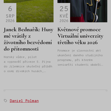
6
25
SRP
KVĚ
2026
2026
Janek Bednařík: Husy
Květnové promoce
mě vrátily z
Virtuální univerzity
životního bezvědomí
třetího věku 2026
do přítomnosti
Promoce je slavnostní akt
ukončení daného studijního
Horský vůdce, pilot
programu, při kterém
a vypravěč přiveze 5. října
seniorští studenti obdrží
do Jilemnice skutečný příběh
"Osvědčení o absolutoriu
o osmi divokých husách,
Univerzity třetího věku" při
létání na rogale a odvaze
Provozně ekonomické fakultě
hledat vlastní cestu. Janek
České zemědělské univerzity
Bednařík strávil velkou část
v Praze.
života v horách. Pracoval
jako mezinárodní horský
vůdce v Alpách, Skandinávii
Štítky:
Daniel Polman
i Kanadě, později však
vyměnil hory za kancelář