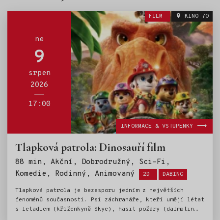
FILM
KINO 70
ne
9
srpen
2026
17:00
INFORMACE & VSTUPENKY
Tlapková patrola: Dinosauří film
88 min, Akční, Dobrodružný, Sci-Fi,
Štítky:
Komedie, Rodinný, Animovaný
2D
DABING
Tlapková patrola je bezesporu jedním z největších
fenoménů současnosti. Psí záchranáře, kteří umějí létat
s letadlem (kříženkyně Skye), hasit požáry (dalmatin
Marshall), strážit zákon (německý ovčák Chase) a dělat