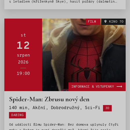
s letadlem (kříženkyně Skye), hasit požáry (dalmatin
Marshall), strážit zákon (německý ovčák Chase) a dělat
spoustu dalších užitečných věcí (ostatní čtyřnozí
chlupáči), milují děti po celém světě. Stejnojmenný
FILM
KINO 70
televizní seriál láme rekordy ve sledovanosti, stejně
se vede prodeji hraček a podobně se dařilo jejich dvěma
filmovým dobrodružstvím. A teď je tu další film a spolu
st
s ním i výprava Tlapkové patroly na tajuplný ostrov
12
mimo civilizaci, na kterém dosud žijí dinosauři.
O tomhle kolosálním objevu se bohužel dozví i starosta
srpen
Humdinger, největší nepřítel psích záchranářů, který
2026
navíc zjistí, že se na ostrově nalézá také obří
naleziště diamantů. Ty jsou pro něj mnohem zajímavější
než přerostlé ještěrky. Rozhodne se je vytěžit s pomocí
19:00
dynamitu, aby to šlo rychleji, bohužel si nevšimne, že
se kousek od diamantového dolu nalézá spící sopka,
INFORMACE & VSTUPENKY
kterou pár výbuchů dozajista probudí. V tu chvíli
přijde na řadu Tlapková patrola a její záchranná
Spider-Man: Zbrusu nový den
operace, jejímž cílem bude dostat všechny dinosaury do
bezpečí. Bude to dobrodružné, bude to napínavé, bude to
Štítky:
140 min, Akční, Dobrodružný, Sci-Fi
3D
Vaúúúú!
DABING
Od událostí filmu Spider-Man: Bez domova uplynuly čtyři