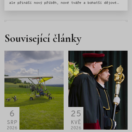
ale přináší nový příběh, nové tváře a bohatší dějové
linky. Kavej 2 se odehrává přibližně pět let po
událostech prvního filmu a slibuje ještě větší dávku
humoru, emocí i situací, ve kterých se nejeden divák
snadno pozná. Klára a Štanci zůstali na východě,
vychovávají dvě děti a zjišťují, že život zdaleka není
Související články
tak idylický, jak se kdysi mohlo zdát. Ani Veronika na
tom není o mnoho lépe. Hned v úvodu dostane ránu
v lásce, a tak ji Klára vezme na dámskou jízdu na
Šíravu s jasným cílem: najít jí chlapa.
6
25
SRP
KVĚ
2026
2026