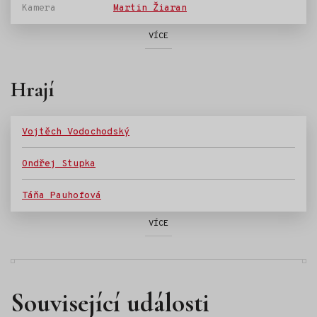
Kamera
Martin Žiaran
VÍCE
Hrají
Vojtěch Vodochodský
Ondřej Stupka
Táňa Pauhofová
VÍCE
Související události