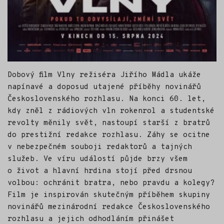
Dobový film Vlny režiséra Jiřího Mádla ukáže
napínavé a doposud utajené příběhy novinářů
Československého rozhlasu. Na konci 60. let,
kdy zněl z rádiových vln rokenrol a studentské
revolty měnily svět, nastoupí starší z bratrů
do prestižní redakce rozhlasu. Záhy se ocitne
v nebezpečném souboji redaktorů a tajných
služeb. Ve víru událostí půjde brzy všem
o život a hlavní hrdina stojí před drsnou
volbou: ochránit bratra, nebo pravdu a kolegy?
Film je inspirován skutečným příběhem skupiny
novinářů mezinárodní redakce Československého
rozhlasu a jejich odhodláním přinášet