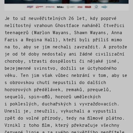
Je to už neuvěřitelných 26 let, kdy poprvé
nelítostný vrahoun Ghostface naháněl čtveřici
teenagerů (Marlon Wayans, Shawn Wayans, Anna
Faris a Regina Hall), kteří byli příliš mimo
na to, aby se jím nechali zavraždit. A protože
je od té doby nedostaly ani žádné civilizační
choroby, strasti dospělosti či nějaké jiné,
bezejmenné svinstvo, dožili se úctyhodného
věku. Ten jim však vůbec nebrání v tom, aby se
s obrovskou chutí nepustili do dalších
hororových předělávek, remaků, prequelů,
sequelů, spin-offů, hororů uměleckých
i pokleslých, duchařských i vyvražďovacích.
Unesli je, zneužili, vykuchali a vypustili
zpět do volné přírody, tedy na filmové plátno.
Vznikl z toho film, který překračuje všechny
červené linie a za svého největšího nepřítele