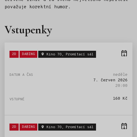
považuje korektní humor.
Vstupenky
Štítky:
2D
DABING
Kino 70, Promítací sál
neděle
7. červen 2026
20:00
160 Kč
Štítky:
2D
DABING
Kino 70, Promítací sál