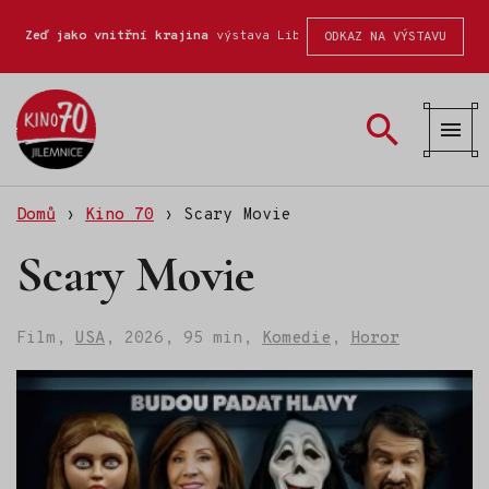
Zeď jako vnitřní krajina
výstava Liberecké školy fotografické
ODKAZ NA VÝSTAVU
Kino
70
Domů
›
Kino 70
›
Scary Movie
Scary Movie
Film,
USA
,
2026,
95 min,
Komedie
,
Horor