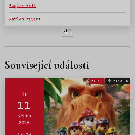
Regina Hall
Marlon Wayans
VÍCE
Související události
FILM
KINO 70
út
11
srpen
2026