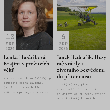
10
6
SRP
SRP
2026
2026
Lenka Husáriková –
Janek Bednařík: Husy
Krajina v prožitcích
mě vrátily z
věků
životního bezvědomí
do přítomnosti
*Lenka Husáriková (*1975) je
současná česká malířka,
Horský vůdce, pilot
jejíž tvorba osobitým
a vypravěč přiveze 5. října
způsobem propojuje klasickou
do Jilemnice skutečný příběh
malbu s principy origami
o osmi divokých husách,
a tangramu. Tradiční motivy
létání na rogale a odvaze
transformuje do kompozic,
hledat vlastní cestu. Janek