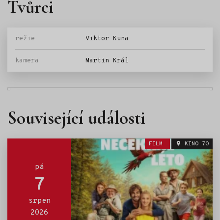
Tvůrci
režie
Viktor Kuna
kamera
Martin Král
Související události
FILM
KINO 70
pá
7
srpen
2026