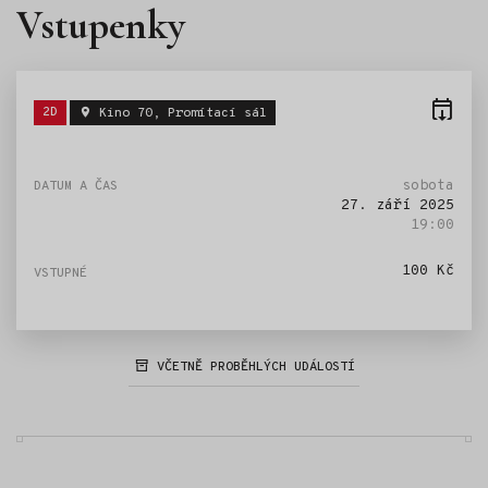
Vstupenky
Štítky:
2D
Kino 70, Promítací sál
sobota
27. září 2025
19:00
100 Kč
VČETNĚ PROBĚHLÝCH UDÁLOSTÍ