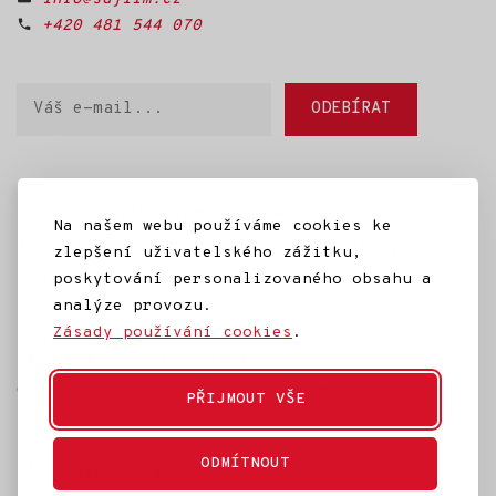
+420 481 544 070
Váš
ODEBÍRAT
e-
mail
Domů
SD Jilm
Kino 70
Městská knihovna
Na našem webu používáme cookies ke
IC Jilemnice
Projekty SD Jilm
Články
zlepšení uživatelského zážitku,
Kontakt
poskytování personalizovaného obsahu a
analýze provozu.
Zásady používání cookies
.
Ke stažení
Často kladené dotazy
Témata
Ochrana osobních údajů
Rozpočet
PŘIJMOUT VŠE
ODMÍTNOUT
Tmavý vzhled