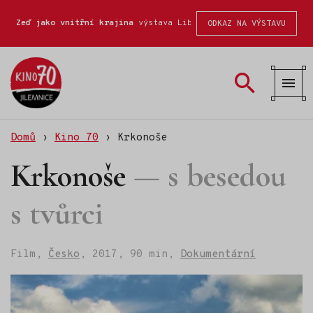
Zeď jako vnitřní krajina
výstava Liberecké školy fotografické
ODKAZ NA VÝSTAVU
Kino
70
Domů
›
Kino 70
›
Krkonoše
Krkonoše
s besedou
s tvůrci
Film,
Česko
,
2017,
90 min,
Dokumentární