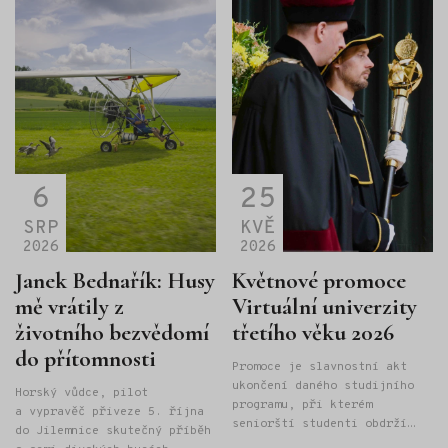
vzdoruje bohům, obrům, svůdné kouzelnici Kirké a dalším
nebezpečím, jeho žena Pénelopé vzdoruje mužům, kteří
chtějí uchvátit ji a s ní celé ithacké království.
6
25
SRP
KVĚ
2026
2026
Janek Bednařík: Husy
Květnové promoce
mě vrátily z
Virtuální univerzity
životního bezvědomí
třetího věku 2026
do přítomnosti
Promoce je slavnostní akt
ukončení daného studijního
Horský vůdce, pilot
programu, při kterém
a vypravěč přiveze 5. října
seniorští studenti obdrží
do Jilemnice skutečný příběh
"Osvědčení o absolutoriu