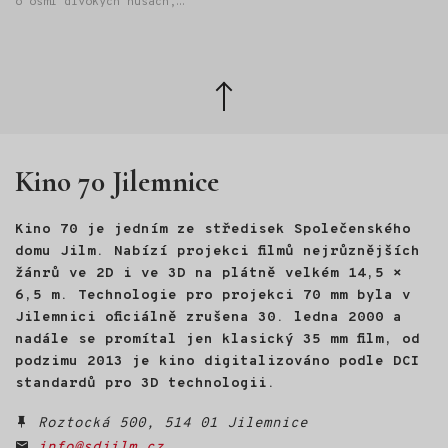
o osmi divokých husách,
Univerzity třetího věku" při
létání na rogale a odvaze
Provozně ekonomické fakultě
hledat vlastní cestu. Janek
České zemědělské univerzity
Bednařík strávil velkou část
v Praze.
života v horách. Pracoval
Zpět
jako mezinárodní horský
nahoru
vůdce v Alpách, Skandinávii
i Kanadě, později však
vyměnil hory za kancelář
Kino 70 Jilemnice
a manažerskou práci. Právě
tehdy se ocitl na životní
křižovatce. Odpověď, kudy
Kino 70 je jedním ze středisek Společenského
dál, našel na nečekaném
místě: ve světě divokých
domu Jilm. Nabízí projekci filmů nejrůznějších
hus. Na Velikonoce roku 2022
žánrů ve 2D i ve 3D na plátně velkém 14,5 ×
se mu vylíhlo osm housat.
6,5 m. Technologie pro projekci 70 mm byla v
Půl roku s nimi žil, učil je
Jilemnici oficiálně zrušena 30. ledna 2000 a
poznávat svět a nakonec
nadále se promítal jen klasický 35 mm film, od
s nimi létal na rogale nad
podzimu 2013 je kino digitalizováno podle DCI
Českým rájem. Z této
zkušenosti vznikl HUSOPAS -
standardů pro 3D technologii.
živé audiovizuální vyprávění
o husách, o člověku
Roztocká 500, 514 01 Jilemnice
a o návratu k sobě.
info@sdjilm.cz