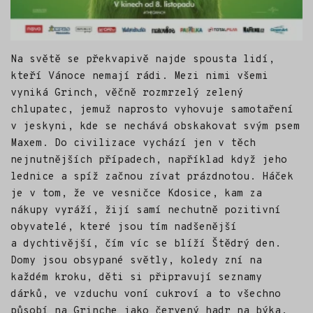
Na světě se překvapivě najde spousta lidí,
kteří Vánoce nemají rádi. Mezi nimi všemi
vyniká Grinch, věčně rozmrzelý zelený
chlupatec, jemuž naprosto vyhovuje samotaření
v jeskyni, kde se nechává obskakovat svým psem
Maxem. Do civilizace vychází jen v těch
nejnutnějších případech, například když jeho
lednice a spíž začnou zívat prázdnotou. Háček
je v tom, že ve vesničce Kdosice, kam za
nákupy vyráží, žijí samí nechutně pozitivní
obyvatelé, které jsou tím nadšenější
a dychtivější, čím víc se blíží Štědrý den.
Domy jsou obsypané světly, koledy zní na
každém kroku, děti si připravují seznamy
dárků, ve vzduchu voní cukroví a to všechno
působí na Grinche jako červený hadr na býka.