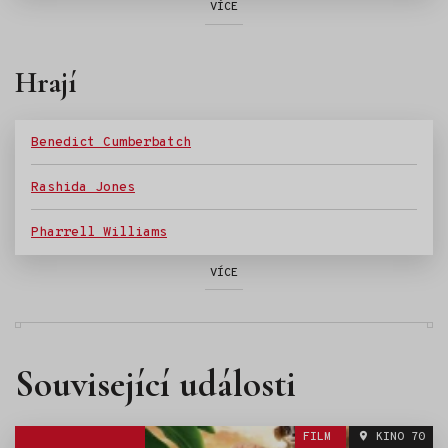
VÍCE
Hrají
Benedict Cumberbatch
Rashida Jones
Pharrell Williams
VÍCE
Související události
FILM
KINO 70