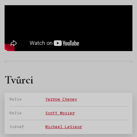
Tvůrci
Režie
Yarrow Cheney
Režie
Scott Mosier
Scénář
Michael LeSieur