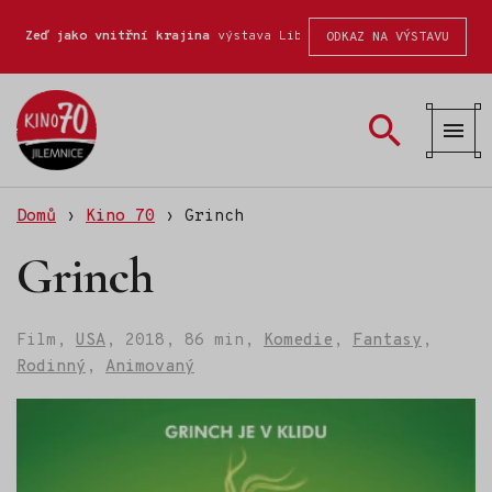
Zeď jako vnitřní krajina
výstava Liberecké školy fotografické
ODKAZ NA VÝSTAVU
Kino
70
Domů
›
Kino 70
›
Grinch
Grinch
Film,
USA
,
2018,
86 min,
Komedie
,
Fantasy
,
Rodinný
,
Animovaný