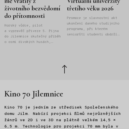
mě vrátily z
Virtuální univerzity
životního bezvědomí
třetího věku 2026
do přítomnosti
Promoce je slavnostní akt
ukončení daného studijního
Horský vůdce, pilot
programu, při kterém
a vypravěč přiveze 5. října
seniorští studenti obdrží
do Jilemnice skutečný příběh
"Osvědčení o absolutoriu
o osmi divokých husách,
Univerzity třetího věku" při
létání na rogale a odvaze
Provozně ekonomické fakultě
hledat vlastní cestu. Janek
České zemědělské univerzity
Bednařík strávil velkou část
v Praze.
života v horách. Pracoval
Zpět
jako mezinárodní horský
nahoru
vůdce v Alpách, Skandinávii
i Kanadě, později však
vyměnil hory za kancelář
Kino 70 Jilemnice
a manažerskou práci. Právě
tehdy se ocitl na životní
křižovatce. Odpověď, kudy
Kino 70 je jedním ze středisek Společenského
dál, našel na nečekaném
místě: ve světě divokých
domu Jilm. Nabízí projekci filmů nejrůznějších
hus. Na Velikonoce roku 2022
žánrů ve 2D i ve 3D na plátně velkém 14,5 ×
se mu vylíhlo osm housat.
6,5 m. Technologie pro projekci 70 mm byla v