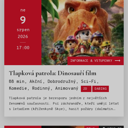
ne
9
srpen
2026
17:00
INFORMACE & VSTUPENKY
Tlapková patrola: Dinosauří film
88 min, Akční, Dobrodružný, Sci-Fi,
Štítky:
Komedie, Rodinný, Animovaný
2D
DABING
Tlapková patrola je bezesporu jedním z největších
fenoménů současnosti. Psí záchranáře, kteří umějí létat
s letadlem (kříženkyně Skye), hasit požáry (dalmatin
Marshall), strážit zákon (německý ovčák Chase) a dělat
spoustu dalších užitečných věcí (ostatní čtyřnozí
chlupáči), milují děti po celém světě. Stejnojmenný