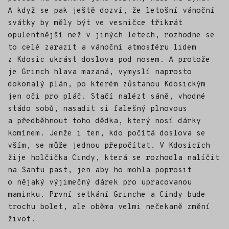
A když se pak ještě dozví, že letošní vánoční
svátky by měly být ve vesničce třikrát
opulentnější než v jiných letech, rozhodne se
to celé zarazit a vánoční atmosféru lidem
z Kdosic ukrást doslova pod nosem. A protože
je Grinch hlava mazaná, vymyslí naprosto
dokonalý plán, po kterém zůstanou Kdosickým
jen oči pro pláč. Stačí nalézt sáně, vhodné
stádo sobů, nasadit si falešný plnovous
a předběhnout toho dědka, který nosí dárky
komínem. Jenže i ten, kdo počítá doslova se
vším, se může jednou přepočítat. V Kdosicích
žije holčička Cindy, která se rozhodla nalíčit
na Santu past, jen aby ho mohla poprosit
o nějaký výjimečný dárek pro upracovanou
maminku. První setkání Grinche a Cindy bude
trochu bolet, ale oběma velmi nečekaně změní
život.