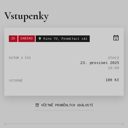
Vstupenky
Štítky:
2D
DABING
Kino 70, Promítací sál
úterý
23. prosinec 2025
10:00
100 Kč
VČETNĚ PROBĚHLÝCH UDÁLOSTÍ