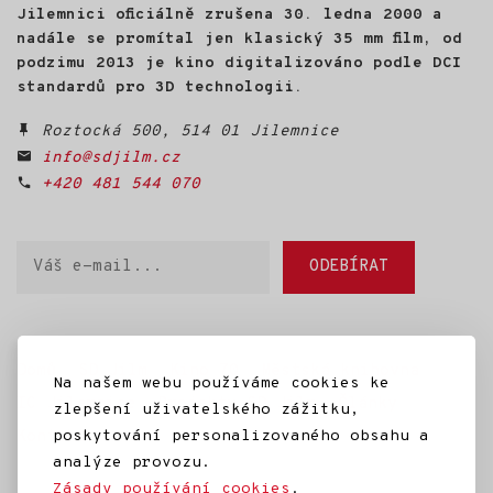
Půl roku s nimi žil, učil je
Jilemnici oficiálně zrušena 30. ledna 2000 a
poznávat svět a nakonec
nadále se promítal jen klasický 35 mm film, od
s nimi létal na rogale nad
podzimu 2013 je kino digitalizováno podle DCI
Českým rájem. Z této
zkušenosti vznikl HUSOPAS -
standardů pro 3D technologii.
živé audiovizuální vyprávění
o husách, o člověku
Roztocká 500, 514 01 Jilemnice
a o návratu k sobě.
info@sdjilm.cz
+420 481 544 070
Váš
ODEBÍRAT
e-
mail
Domů
SD Jilm
Kino 70
Městská knihovna
Na našem webu používáme cookies ke
IC Jilemnice
Projekty SD Jilm
Články
zlepšení uživatelského zážitku,
poskytování personalizovaného obsahu a
Kontakt
analýze provozu.
Zásady používání cookies
.