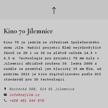
Bednařík strávil velkou část
v Praze.
života v horách. Pracoval
Zpět
jako mezinárodní horský
nahoru
vůdce v Alpách, Skandinávii
i Kanadě, později však
vyměnil hory za kancelář
Kino 70 Jilemnice
a manažerskou práci. Právě
tehdy se ocitl na životní
křižovatce. Odpověď, kudy
Kino 70 je jedním ze středisek Společenského
dál, našel na nečekaném
místě: ve světě divokých
domu Jilm. Nabízí projekci filmů nejrůznějších
hus. Na Velikonoce roku 2022
žánrů ve 2D i ve 3D na plátně velkém 14,5 ×
se mu vylíhlo osm housat.
6,5 m. Technologie pro projekci 70 mm byla v
Půl roku s nimi žil, učil je
Jilemnici oficiálně zrušena 30. ledna 2000 a
poznávat svět a nakonec
nadále se promítal jen klasický 35 mm film, od
s nimi létal na rogale nad
podzimu 2013 je kino digitalizováno podle DCI
Českým rájem. Z této
zkušenosti vznikl HUSOPAS -
standardů pro 3D technologii.
živé audiovizuální vyprávění
o husách, o člověku
Roztocká 500, 514 01 Jilemnice
a o návratu k sobě.
info@sdjilm.cz
+420 481 544 070