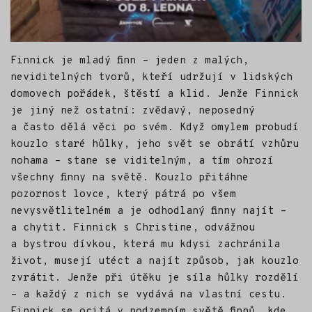
Finnick je mladý finn – jeden z malých,
neviditelných tvorů, kteří udržují v lidských
domovech pořádek, štěstí a klid. Jenže Finnick
je jiný než ostatní: zvědavý, neposedný
a často dělá věci po svém. Když omylem probudí
kouzlo staré hůlky, jeho svět se obrátí vzhůru
nohama – stane se viditelným, a tím ohrozí
všechny finny na světě. Kouzlo přitáhne
pozornost lovce, který pátrá po všem
nevysvětlitelném a je odhodlaný finny najít –
a chytit. Finnick s Christine, odvážnou
a bystrou dívkou, která mu kdysi zachránila
život, musejí utéct a najít způsob, jak kouzlo
zvrátit. Jenže při útěku je síla hůlky rozdělí
– a každý z nich se vydává na vlastní cestu.
Finnick se ocitá v podzemním světě finnů, kde