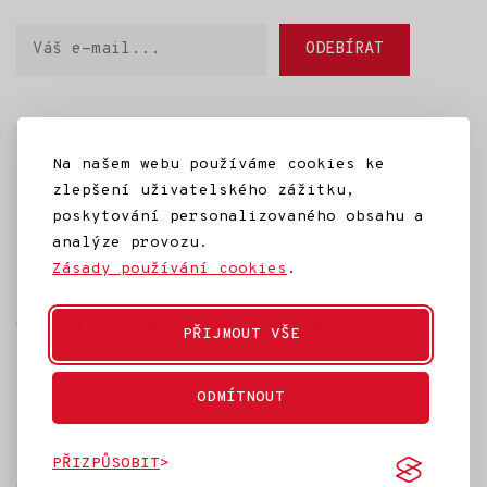
Váš
ODEBÍRAT
e-
mail
Domů
SD Jilm
Kino 70
Městská knihovna
Na našem webu používáme cookies ke
IC Jilemnice
Projekty SD Jilm
Články
zlepšení uživatelského zážitku,
Kontakt
poskytování personalizovaného obsahu a
analýze provozu.
Zásady používání cookies
.
Ke stažení
Často kladené dotazy
Témata
Ochrana osobních údajů
Rozpočet
PŘIJMOUT VŠE
ODMÍTNOUT
Tmavý vzhled
PŘIZPŮSOBIT