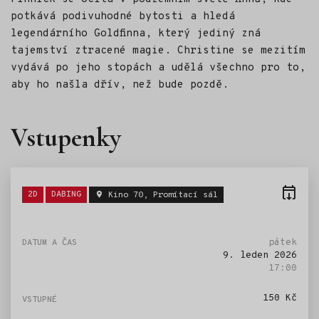
potkává podivuhodné bytosti a hledá
legendárního Goldfinna, který jediný zná
tajemství ztracené magie. Christine se mezitím
vydává po jeho stopách a udělá všechno pro to,
aby ho našla dřív, než bude pozdě.
Vstupenky
Štítky:
2D
DABING
Kino 70, Promítací sál
pátek
9. leden 2026
17:00
150 Kč