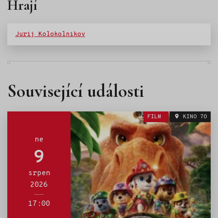
Hrají
Jurij Kolokolnikov
Související události
FILM
KINO 70
ne
9
srpen
2026
17:00