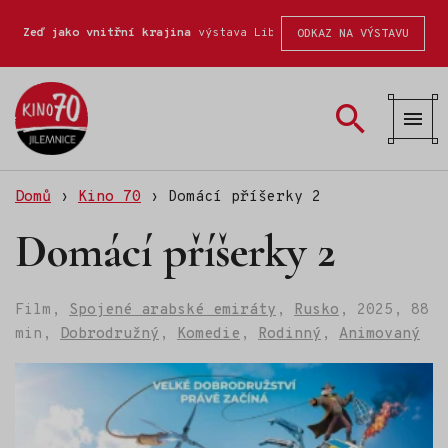
Zeď jako vnitřní krajina
výstava Liberecké školy fotografické
ODKAZ NA VÝSTAVU
Kino
70
Domů
›
Kino 70
›
Domácí příšerky 2
Domácí příšerky 2
Film,
Spojené arabské emiráty
,
Rusko
,
2025,
88
min,
Dobrodružný
,
Komedie
,
Rodinný
,
Animovaný