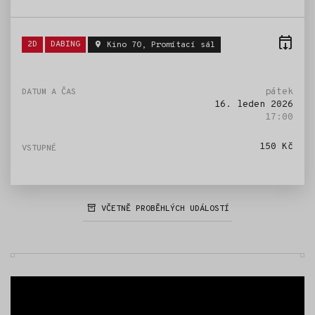
Štítky:
2D
DABING
Kino 70, Promítací sál
pátek
16. leden 2026
17:00
150 Kč
VČETNĚ PROBĚHLÝCH UDÁLOSTÍ