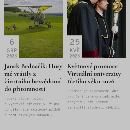
6
25
SRP
KVĚ
2026
2026
Janek Bednařík: Husy
Květnové promoce
mě vrátily z
Virtuální univerzity
životního bezvědomí
třetího věku 2026
do přítomnosti
Promoce je slavnostní akt
ukončení daného studijního
Horský vůdce, pilot
programu, při kterém
a vypravěč přiveze 5. října
seniorští studenti obdrží
do Jilemnice skutečný příběh
"Osvědčení o absolutoriu
o osmi divokých husách,
Univerzity třetího věku" při
létání na rogale a odvaze
Provozně ekonomické fakultě
hledat vlastní cestu. Janek
České zemědělské univerzity