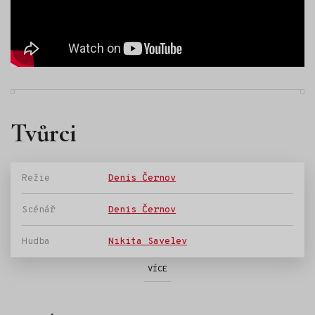
Tvůrci
Režie
Denis Černov
Scénář
Denis Černov
Hudba
Nikita Savelev
VÍCE