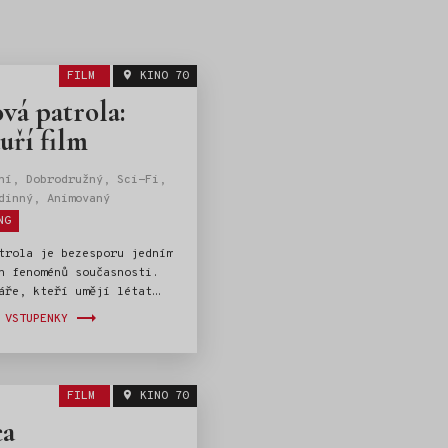
FILM
KINO 70
vá patrola:
uří film
ní, Dobrodružný, Sci-Fi,
dinný, Animovaný
NG
trola je bezesporu jedním
h fenoménů současnosti.
áře, kteří umějí létat
(kříženkyně Skye), hasit
 VSTUPENKY
matin Marshall), strážit
cký ovčák Chase) a dělat
ších užitečných věcí
yřnozí chlupáči), milují
FILM
KINO 70
ém světě. Stejnojmenný
ea
eriál láme rekordy ve
i, stejně se vede prodeji