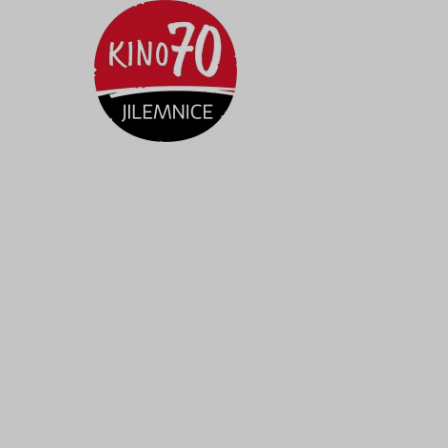
Kino
70