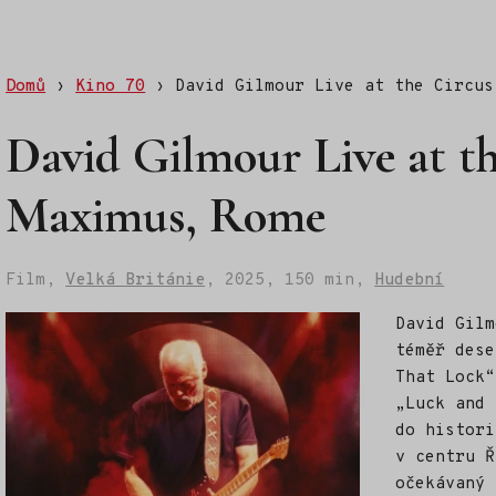
Domů
›
Kino 70
›
David Gilmour Live at the Circus
David Gilmour Live at t
Maximus, Rome
Film,
Velká Británie
,
2025,
150 min,
Hudební
David Gilm
téměř dese
That Lock“
„Luck and 
do histori
v centru Ř
očekávaný 