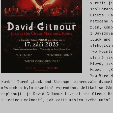
v režii je
spolupraco
Eldera. Fa
natočené n
ruin, komb
z Davidova
„Luck and 
strhujícíh
Two Points
stejně jak
Floyd, jak
Hopes“, „B
You Were H
Numb“. Turné „Luck and Strange“ zahrnovalo dvacet
městech a bylo okamžitě vyprodáno. Jelikož se žád
neplánují, je David Gilmour Live at the Circus Ma
a jedinou možností, jak zažít mistra svého umění 