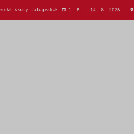
ecké školy fotografické a Wojciecha Miatkowského
1. 8. – 14. 8. 2026