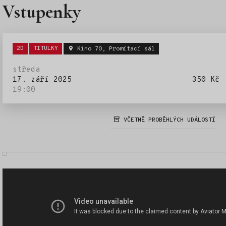
Vstupenky
Štítky:
2D
TITULKY
Kino 70, Promítací sál
středa
17. září 2025
350 Kč
19:00
VČETNĚ PROBĚHLÝCH UDÁLOSTÍ