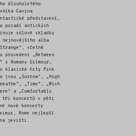
ho dlouholetého
vníka Gavina
ntastické představení,
a pozadí antických
inuje sólové skladby
 nejnovějšího alba
Strange“, včetně
o provedení „Between
“ s Romany Gilmour,
o klasické hity Pink
o jsou „Sorrow“, „High
reathe“, „Time“, „Wish
ere“ a „Comfortably
 tři koncertů v pěti
né nové koncerty
ximus, Rome nejlepší
na jevišti.