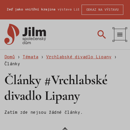
Zeď jako vnitřní krajina
výstava Liberecké školy fotografické
ODKAZ NA VÝSTAVU
Společenský
dům
Jilm
Domů
›
Témata
›
Vrchlabské divadlo Lipany
›
Články
Články #Vrchlabské
divadlo Lipany
Zatím zde nejsou žádné články.
Zpět