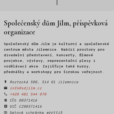
nahoru
Společenský dům Jilm, příspěvková
organizace
Společenský dům Jilm je kulturní a společenské
centrum města Jilemnice. Nabízí prostory pro
divadelní představení, koncerty, filmové
projekce, výstavy, reprezentační plesy i
vzdělávací akce. Zajišťuje také kurzy,
přednášky a workshopy pro širokou veřejnost.
Roztocká 500, 514 01 Jilemnice
info@sdjilm.cz
+420 481 544 070
IČO
00371416
DIČ
CZ00371416
Datová schránka
wrrtti5