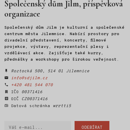
Společenský dům Jilm, příspěvková
organizace
Společenský dům Jilm je kulturní a společenské
centrum města Jilemnice. Nabízí prostory pro
divadelní představení, koncerty, filmové
projekce, výstavy, reprezentační plesy i
vzdělávací akce. Zajišťuje také kurzy,
přednášky a workshopy pro širokou veřejnost.
Roztocká 500, 514 01 Jilemnice
info@sdjilm.cz
+420 481 544 070
IČO
00371416
DIČ
CZ00371416
Datová schránka
wrrtti5
Váš
ODEBÍRAT
e-