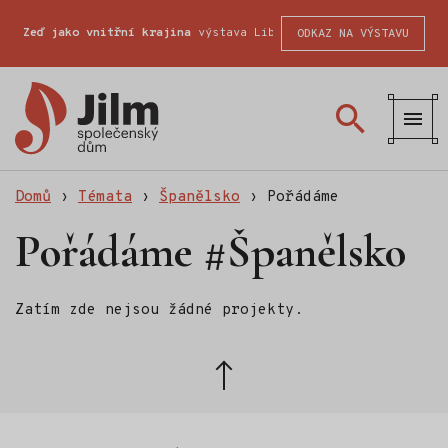
Zeď jako vnitřní krajina
výstava Liberecké školy fotografické
ODKAZ NA VÝSTAVU
Společenský
dům
Jilm
Domů
›
Témata
›
Španělsko
›
Pořádáme
Pořádáme #Španělsko
Zatím zde nejsou žádné projekty.
Zpět
nahoru