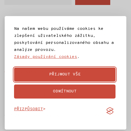
mail
Domů
SD Jilm
Kino 70
Městská knihovna
Na našem webu používáme cookies ke
IC Jilemnice
Projekty SD Jilm
Články
zlepšení uživatelského zážitku,
poskytování personalizovaného obsahu a
Kontakt
analýze provozu.
Zásady používání cookies
.
Ke stažení
Často kladené dotazy
Témata
Ochrana osobních údajů
Rozpočet
PŘIJMOUT VŠE
ODMÍTNOUT
Tmavý vzhled
PŘIZPŮSOBIT
© 2026
Společenský dům Jilm
—
Vytvořilo
Jagu