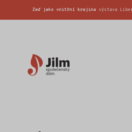
Zeď jako vnitřní krajina
výstava Liber
Společenský
dům
Jilm