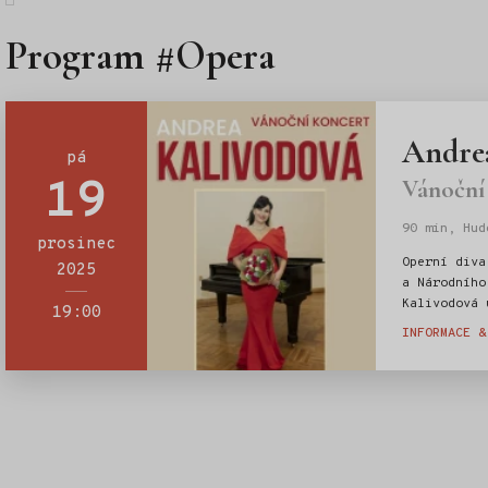
Program #Opera
Andrea
pá
19
Vánoční
90 min, Hud
prosinec
Štítky:
Operní diva
2025
a Národního
Kalivodová 
19:00
s klavírním
INFORMACE &
se mohou tě
vánočními a