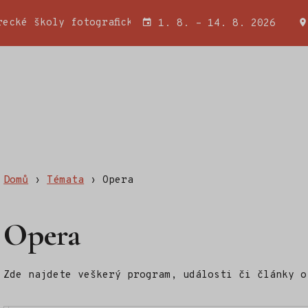
ecké školy fotografické a Wojciecha Miatkowského
1. 8. – 14. 8. 2026
Domů
›
Témata
›
Opera
Opera
Zde najdete veškerý program, události či články 