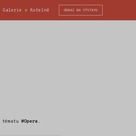
Zeď jako vnitřní krajina
výstava Liberecké ško
Galerie v Kotelně
ODKAZ NA VÝSTAVU
o tématu
#Opera
.