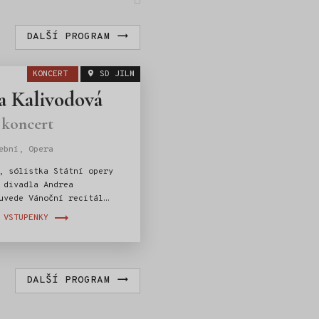
DALŠÍ PROGRAM
KONCERT
SD JILM
 Kalivodová
 koncert
ební, Opera
, sólistka Státní opery
 divadla Andrea
uvede Vánoční recitál
 doprovodem. Návštěvníci
 VSTUPENKY
šit na program nabitý
 světovými hity.
DALŠÍ PROGRAM