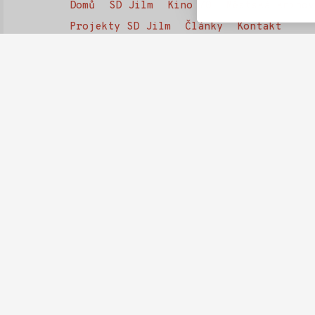
Domů
SD Jilm
Kino 70
Městská knihov
Projekty SD Jilm
Články
Kontakt
Ke stažení
Často kladené dotazy
Téma
Rozpočet
Tmavý vzhled
© 2026
Společenský dům Jilm
—
Vytv