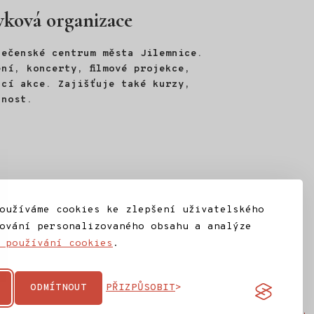
vková organizace
lečenské centrum města Jilemnice.
ní, koncerty, filmové projekce,
ací akce. Zajišťuje také kurzy,
jnost.
oužíváme cookies ke zlepšení uživatelského
ování personalizovaného obsahu a analýze
 používání cookies
.
ODMÍTNOUT
PŘIZPŮSOBIT