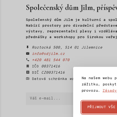
Společenský dům Jilm, příspě
Společenský dům Jilm je kulturní a spo
Nabízí prostory pro divadelní představe
výstavy, reprezentační plesy i vzděláv
přednášky a workshopy pro širokou veře
Roztocká 500, 514 01 Jilemnice
info@sdjilm.cz
+420 481 544 070
IČO
00371416
DIČ
CZ00371416
Na našem webu p
Datová schránka
wrrtti5
zážitku, poskyt
provozu.
Zásady
Váš
ODEBÍRAT
e-
mail
PŘIJMOUT VŠE