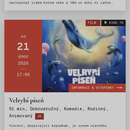
naslouchat lidem kolem sebe a těm se díky ní začne
zázračně dařit. Jednoho dne ji navštíví nanejvýš
zvláštní želva a společně se vydají zastavit zloděje,
kteří chtějí ukrást světu všechen čas. Podaří se jim
FILM
KINO 70
vyhrát tento napínavý závod s časem?
so
21
únor
2026
17:00
INFORMACE & VSTUPENKY
Velrybí píseň
91 min, Dobrodružný, Komedie, Rodinný,
Štítky:
Animovaný
2D
Vincent, dospívající keporkak, je synem slavného