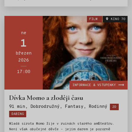
padá z rukou (i z tykadel), mají hlavu plnou bláznivých
nápadů. Na své cestě potkají tajemnou komáří
superhrdinku a zažijí spolu spoustu legračních nehod,
FILM
KINO 70
smíchu a překvapení. Dokážou společně zachránit louku
včelky Máji a vrátit do ní vodu?
ne
1
březen
2026
17:00
INFORMACE & VSTUPENKY
Dívka Momo a zloději času
Štítky:
91 min, Dobrodružný, Fantasy, Rodinný
2D
DABING
Mladá sirota Momo žije v ruinách starého amfiteátru.
Není však obyčejné děvče – jejím darem je pozorně