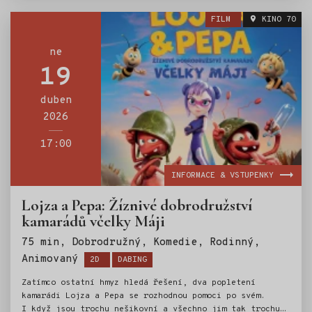
detektivy. Při sledování stop a vyšetřování lidských
FILM
KINO 70
podezřelých dokazují, že i ovce mohou být brilantními
řešiteli zločinů.
ne
19
duben
2026
17:00
INFORMACE & VSTUPENKY
Lojza a Pepa: Žíznivé dobrodružství
kamarádů včelky Máji
75 min, Dobrodružný, Komedie, Rodinný,
Štítky:
Animovaný
2D
DABING
Zatímco ostatní hmyz hledá řešení, dva popletení
kamarádi Lojza a Pepa se rozhodnou pomoci po svém.
I když jsou trochu nešikovní a všechno jim tak trochu