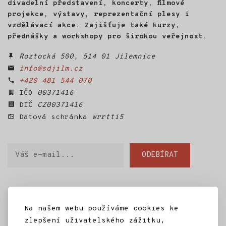
divadelní představení, koncerty, filmové
projekce, výstavy, reprezentační plesy i
vzdělávací akce. Zajišťuje také kurzy,
přednášky a workshopy pro širokou veřejnost.
Roztocká 500, 514 01 Jilemnice
info@sdjilm.cz
+420 481 544 070
IČO
00371416
DIČ
CZ00371416
Datová schránka
wrrtti5
Váš
ODEBÍRAT
e-
mail
Domů
SD Jilm
Kino 70
Městská knihovna
Na našem webu používáme cookies ke
IC Jilemnice
Projekty SD Jilm
Články
zlepšení uživatelského zážitku,