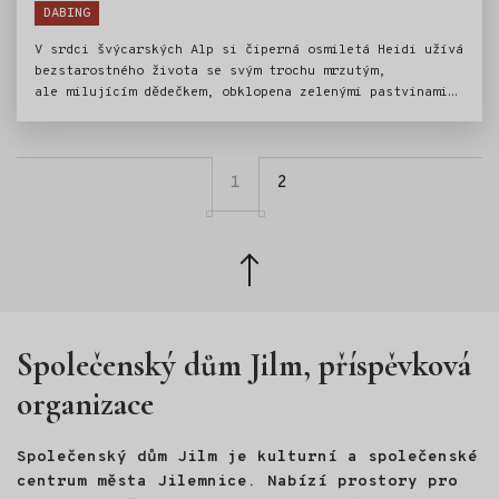
DABING
V srdci švýcarských Alp si čiperná osmiletá Heidi užívá
bezstarostného života se svým trochu mrzutým,
ale milujícím dědečkem, obklopena zelenými pastvinami
a majestátními vrcholy hor. Heidi jednoho dne zachrání
zraněné rysí mládě, uvězněné v pasti lstivého
průmyslníka pana Schnaittingera, a tajně ho ošetřuje,
aby se mohl vrátit do divoké přírody. Roztomilé mládě
1
2
zanedlouho pookřeje a začne přitahovat nežádoucí
pozornost. To se nehodí zlému Schnaittingerovi, který
plánuje výstavbu obří pily, která by ohrozila nejen
Zpět
rysíka, ale celé alpské prostředí. Spolu s věrným
nahoru
kamarádem Petrem a oddaným bernardýnem Josefem se Heidi
vydává na odvážnou noční výpravu, aby vrátila mláďátko
jeho rodině do divočiny – dřív, než bude pozdě.
Společenský dům Jilm, příspěvková
organizace
Společenský dům Jilm je kulturní a společenské
centrum města Jilemnice. Nabízí prostory pro