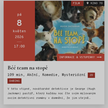
Brazílií až do Paraguaye – muž, který vešel ve známost
FILM
KINO 70
jako „anděl smrti“, na tomto rozsáhlém prostoru
metodicky konstruuje vlastní zmizení z povrchu
zemského, aby se tak vyhnul jakémukoli soudu.
pá
8
květen
2026
17:00
INFORMACE & VSTUPENKY
Béé team na stopě
Štítky:
109 min, Akční, Komedie, Mysteriózní
2D
DABING
V této vtipné, novátorské detektivce je George (Hugh
Jackman) pastýř, který každou noc čte svým milovaným
ovcím detektivní romány v domnění, že jim stejně
nemohou rozumět. Když však záhadná událost naruší život
na farmě, ovce si uvědomí, že se samy musí stát