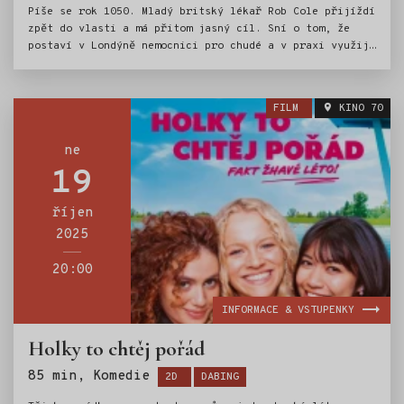
Píše se rok 1050. Mladý britský lékař Rob Cole přijíždí
zpět do vlasti a má přitom jasný cíl. Sní o tom, že
postaví v Londýně nemocnici pro chudé a v praxi využije
pokročilé lékařské postupy, které se naučil během
studií u proslulého Avicenny, který je dnes považován
na nejznámějšího lékaře své doby. Záhy ale tvrdě
FILM
KINO 70
narazí. Jeho záměr léčit lidi dosud nevídanými způsoby,
které zkoumají nejen lidské tělo, ale i duši, a navíc
zdarma, mu ztěžuje nejen středověké tmářství se
ne
všudypřítomnými předsudky, ale i králův ranhojič Hunne.
19
Ten má totiž na dvoře i jiné než profesní zájmy
a panovníkovo křehké zdraví mu přichází náramně vhod.
říjen
2025
20:00
INFORMACE & VSTUPENKY
Holky to chtěj pořád
Štítky:
85 min, Komedie
2D
DABING