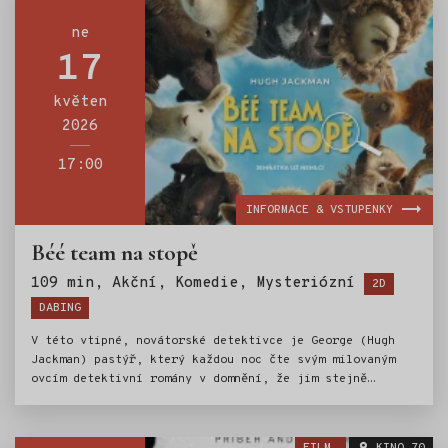
ne
17
květen
2026
17:00
INFORMACE & VSTUPENKY
Béé team na stopě
Štítky:
109 min, Akční, Komedie, Mysteriózní
2D
DABING
V této vtipné, novátorské detektivce je George (Hugh
Jackman) pastýř, který každou noc čte svým milovaným
ovcím detektivní romány v domnění, že jim stejně
nemohou rozumět. Když však záhadná událost naruší život
na farmě, ovce si uvědomí, že se samy musí stát
detektivy. Při sledování stop a vyšetřování lidských