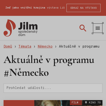
Zeď jako vnitřní krajina
výstava Liberecké školy fotografické
ODKAZ NA VÝSTAVU
Společenský
dům
Jilm
Domů
›
Témata
›
Německo
›
Aktuálně v programu
Aktuálně v programu
#Německo
Hledat
FILM
KINO 70