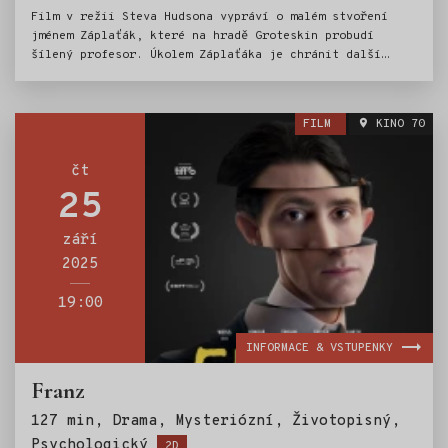
Film v režii Steva Hudsona vypráví o malém stvoření
jménem Záplaťák, které na hradě Groteskin probudí
šílený profesor. Úkolem Záplaťáka je chránit další
profesorovy obludné výtvory před obyvateli městečka
Drbákov. Na hradě panuje skvělá nálada, ale to jen do
okamžiku, než se zlý ředitel krachujícího cirkusu
FILM
KINO 70
dozví, že na hradě straší, a přemýšlí, jak na
příšerkách zbohatne.
čt
25
září
2025
19:00
INFORMACE & VSTUPENKY
Franz
127 min, Drama, Mysteriózní, Životopisný,
Štítky:
Psychologický
2D