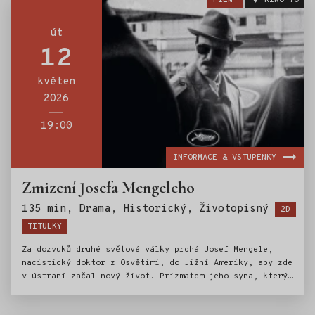
FILM
KINO 70
podezřelých dokazují, že i ovce mohou být brilantními
řešiteli zločinů.
út
12
květen
2026
19:00
INFORMACE & VSTUPENKY
Zmizení Josefa Mengeleho
Štítky
135 min, Drama, Historický, Životopisný
2D
TITULKY
Za dozvuků druhé světové války prchá Josef Mengele,
nacistický doktor z Osvětimi, do Jižní Ameriky, aby zde
v ústraní začal nový život. Prizmatem jeho syna, který
jej vystopuje, je Mengele konfrontován s minulostí,
kterou nemůže již déle ignorovat. Z Buenos Aires napříč