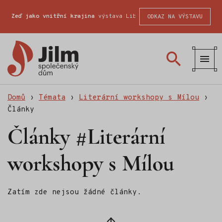
Zeď jako vnitřní krajina
výstava Liberecké školy fotografické
ODKAZ NA VÝSTAVU
Společenský
dům
Jilm
Domů
›
Témata
›
Literární workshopy s Mílou
›
Články
Články #Literární
workshopy s Mílou
Zatím zde nejsou žádné články.
Zpět