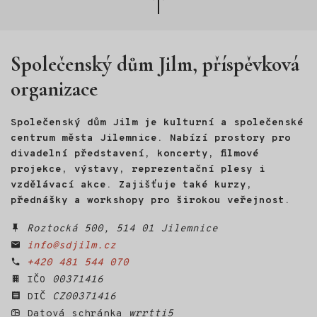
nahoru
Společenský dům Jilm, příspěvková
organizace
Společenský dům Jilm je kulturní a společenské
centrum města Jilemnice. Nabízí prostory pro
divadelní představení, koncerty, filmové
projekce, výstavy, reprezentační plesy i
vzdělávací akce. Zajišťuje také kurzy,
přednášky a workshopy pro širokou veřejnost.
Roztocká 500, 514 01 Jilemnice
info@sdjilm.cz
+420 481 544 070
IČO
00371416
DIČ
CZ00371416
Datová schránka
wrrtti5