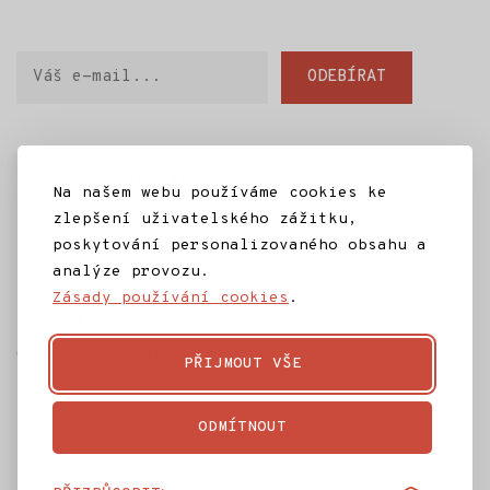
Váš
ODEBÍRAT
e-
mail
Domů
SD Jilm
Kino 70
Městská knihovna
Na našem webu používáme cookies ke
IC Jilemnice
Projekty SD Jilm
Články
zlepšení uživatelského zážitku,
poskytování personalizovaného obsahu a
Kontakt
analýze provozu.
Zásady používání cookies
.
Ke stažení
Často kladené dotazy
Témata
Ochrana osobních údajů
Rozpočet
PŘIJMOUT VŠE
ODMÍTNOUT
Tmavý vzhled