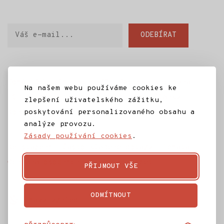
Váš
ODEBÍRAT
e-
mail
Domů
SD Jilm
Kino 70
Městská knihovna
Na našem webu používáme cookies ke
IC Jilemnice
Projekty SD Jilm
Články
zlepšení uživatelského zážitku,
poskytování personalizovaného obsahu a
Kontakt
analýze provozu.
Zásady používání cookies
.
Ke stažení
Často kladené dotazy
Témata
Ochrana osobních údajů
Rozpočet
PŘIJMOUT VŠE
ODMÍTNOUT
Tmavý vzhled