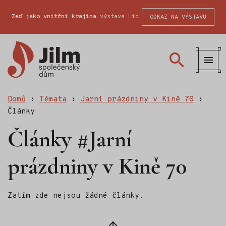
Zeď jako vnitřní krajina
výstava Liberecké školy fotografické
ODKAZ NA VÝSTAVU
Společenský
dům
Jilm
Domů
›
Témata
›
Jarní prázdniny v Kině 70
›
Články
Články #Jarní
prázdniny v Kině 70
Zatím zde nejsou žádné články.
Zpět