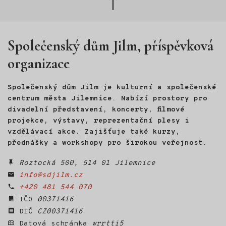
nahoru
Společenský dům Jilm, příspěvková
organizace
Společenský dům Jilm je kulturní a společenské
centrum města Jilemnice. Nabízí prostory pro
divadelní představení, koncerty, filmové
projekce, výstavy, reprezentační plesy i
vzdělávací akce. Zajišťuje také kurzy,
přednášky a workshopy pro širokou veřejnost.
Roztocká 500, 514 01 Jilemnice
info@sdjilm.cz
+420 481 544 070
IČO
00371416
DIČ
CZ00371416
Datová schránka
wrrtti5