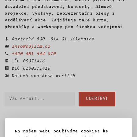
centrum města Jilemnice. Nabízí prostory pro
divadelní představení, koncerty, filmové
projekce, výstavy, reprezentační plesy i
vzdělávací akce. Zajišťuje také kurzy,
přednášky a workshopy pro širokou veřejnost.
Roztocká 500, 514 01 Jilemnice
info@sdjilm.cz
+420 481 544 070
IČO
00371416
DIČ
CZ00371416
Datová schránka
wrrtti5
Váš
ODEBÍRAT
e-
mail
Domů
SD Jilm
Kino 70
Městská knihovna
Na našem webu používáme cookies ke