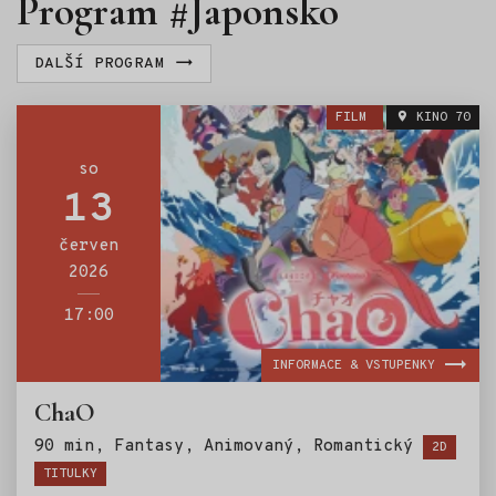
Program #Japonsko
DALŠÍ PROGRAM
FILM
KINO 70
so
13
červen
2026
17:00
INFORMACE & VSTUPENKY
ChaO
Štítky:
90 min, Fantasy, Animovaný, Romantický
2D
TITULKY