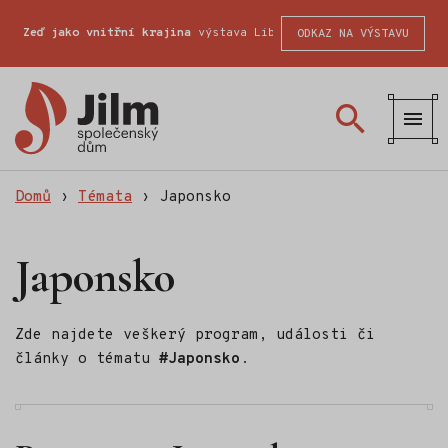
Zeď jako vnitřní krajina
výstava Liberecké školy fotografické
ODKAZ NA VÝSTAVU
Společenský
dům
Jilm
Domů
›
Témata
›
Japonsko
Japonsko
Zde najdete veškerý program, události či
články o tématu
#Japonsko
.