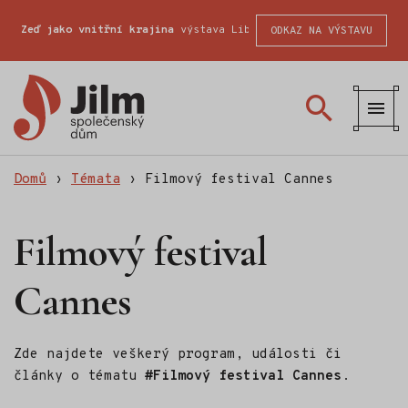
Zeď jako vnitřní krajina
výstava Liberecké školy fotografické
ODKAZ NA VÝSTAVU
Společenský
dům
Jilm
Domů
›
Témata
›
Filmový festival Cannes
Filmový festival
Cannes
Zde najdete veškerý program, události či
články o tématu
#Filmový festival Cannes
.