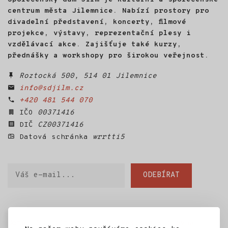
centrum města Jilemnice. Nabízí prostory pro
divadelní představení, koncerty, filmové
projekce, výstavy, reprezentační plesy i
vzdělávací akce. Zajišťuje také kurzy,
přednášky a workshopy pro širokou veřejnost.
Roztocká 500, 514 01 Jilemnice
info@sdjilm.cz
+420 481 544 070
IČO
00371416
DIČ
CZ00371416
Datová schránka
wrrtti5
Váš
ODEBÍRAT
e-
mail
Domů
SD Jilm
Kino 70
Městská knihovna