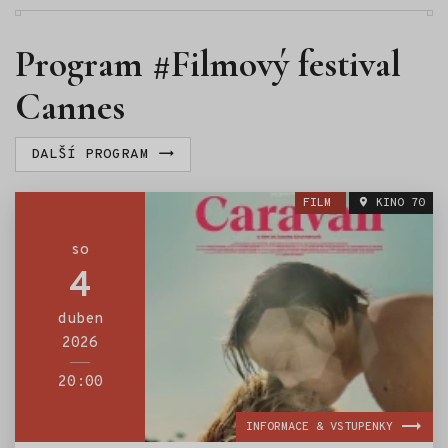
Program #Filmový festival
Cannes
DALŠÍ PROGRAM
FILM
KINO 70
so
4
duben
2026
20:00
INFORMACE & VSTUPENKY