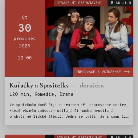
DIVADELNÍ PŘEDSTAVENÍ
SD JILM
út
30
prosinec
2025
19:00
INFORMACE & VSTUPENKY
Kuřačky a Spasitelky
derniéra
Štítky:
120 min, Komedie, Drama
Ve společném domě žijí s bratrem tři neprovdané sestry,
které různým způsobem usilují či naoko neusilují
o obyčejné lidské štěstí. Jedna se tváří, že i sama lze
žít naprosto plnohodnotný život, druhá pročítá
inzeráty, chodí na různé duchovní kurzy (a mezitím
popíjí) a třetí se nedokáže rozhodnout mezi kariérou