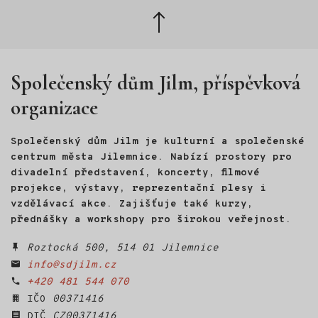
Zpět
nahoru
Společenský dům Jilm, příspěvková
organizace
Společenský dům Jilm je kulturní a společenské
centrum města Jilemnice. Nabízí prostory pro
divadelní představení, koncerty, filmové
projekce, výstavy, reprezentační plesy i
vzdělávací akce. Zajišťuje také kurzy,
přednášky a workshopy pro širokou veřejnost.
Roztocká 500, 514 01 Jilemnice
info@sdjilm.cz
+420 481 544 070
IČO
00371416
DIČ
CZ00371416