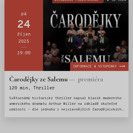
DIVADELNÍ PŘEDSTAVENÍ
SD JILM
a spolužákem z konzervatoře. Podobnost mezi Kuřačkami
a velkým Antonem Pavlovičem není vůbec náhodná. Vesele
i vážně o věčném toužení po radosti ze života.
pá
24
říjen
2025
19:00
INFORMACE & VSTUPENKY
Čarodějky ze Salemu
premiéra
Štítky:
120 min, Thriller
Světoznámý historický thriller napsal klasik moderního
amerického dramatu Arthur Miller na základě skutečné
události – dle jednoho z nejslavnějších čarodějnických
procesů všech dob. Premiéra souborové hry ochotnického
Divadla v Roztocké, fungujícího při SD Jilm.