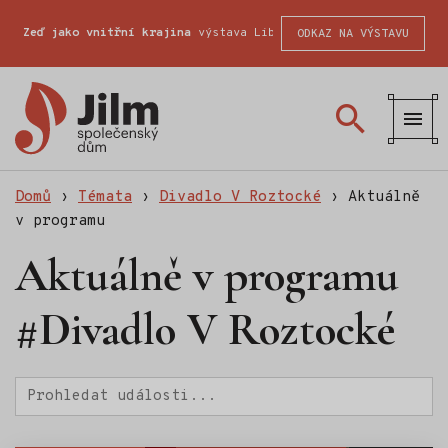
Zeď jako vnitřní krajina
výstava Liberecké školy fotografické
ODKAZ NA VÝSTAVU
Společenský
dům
Jilm
Domů
›
Témata
›
Divadlo V Roztocké
›
Aktuálně
v programu
Aktuálně v programu
#Divadlo V Roztocké
Hledat