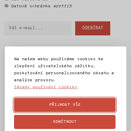
Datová schránka
wrrtti5
Váš
ODEBÍRAT
e-
mail
Domů
SD Jilm
Kino 70
Městská knihovna
Na našem webu používáme cookies ke
IC Jilemnice
Projekty SD Jilm
Články
zlepšení uživatelského zážitku,
poskytování personalizovaného obsahu a
Kontakt
analýze provozu.
Zásady používání cookies
.
Ke stažení
Často kladené dotazy
Témata
Ochrana osobních údajů
Rozpočet
PŘIJMOUT VŠE
ODMÍTNOUT
Tmavý vzhled