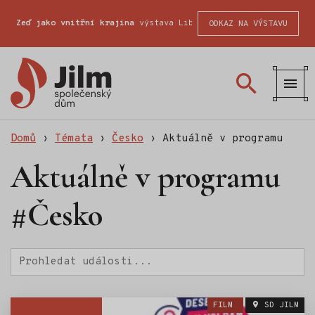
Zeď jako vnitřní krajina
výstava Liberecké školy fotografické
ODKAZ NA VÝSTAVU
Společenský
dům
Jilm
Domů
›
Témata
›
Česko
›
Aktuálně v programu
Aktuálně v programu
#Česko
Hledat
FILM
SD JILM