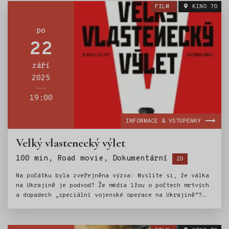
je navzdory bolesti stále spojuje. Když zjistí, že
FILM
KINO 70
skutečný původ tragédie se skrývá hluboko
v architektuře lidské mysli, začíná se rýsovat křehká
cesta ke smíření. Dokáže ale jejich láska unést i tak
po
velké selhání?
22
září
2025
19:00
INFORMACE & VSTUPENKY
Velký vlastenecký výlet
Štítky:
100 min, Road movie, Dokumentární
2D
Na počátku byla zveřejněna výzva: Myslíte si, že válka
na Ukrajině je podvod? Že média lžou o počtech mrtvých
a dopadech „speciální vojenské operace na Ukrajině“?
Přijďte na konkurz a staňte se hrdiny nového filmu. Do
centra válečného konfliktu nakonec vyrazil filmový štáb
v říjnu 2024 se třemi „hrdiny“ – fanoušky Putina, aby