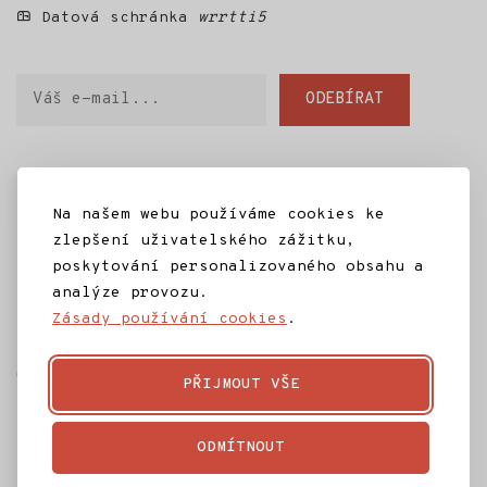
Datová schránka
wrrtti5
Váš
ODEBÍRAT
e-
mail
Domů
SD Jilm
Kino 70
Městská knihovna
Na našem webu používáme cookies ke
IC Jilemnice
Projekty SD Jilm
Články
zlepšení uživatelského zážitku,
poskytování personalizovaného obsahu a
Kontakt
analýze provozu.
Zásady používání cookies
.
Ke stažení
Často kladené dotazy
Témata
Ochrana osobních údajů
Rozpočet
PŘIJMOUT VŠE
ODMÍTNOUT
Tmavý vzhled