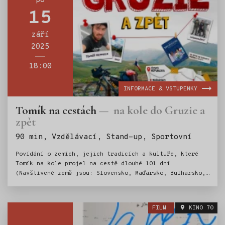
po
poradit s novým vztahem na dálku do kterého přijde
15
další dítě? Snadné cesty jsou pro amatéry. Na všechno
ostatní je tady Adéla……
září
2025
18:00
INFORMACE & VSTUPENKY
Tomík na cestách
na kole do Gruzie a
zpět
Štítky:
90 min, Vzdělávací, Stand-up, Sportovní
Povídání o zemích, jejich tradicích a kultuře, které
Tomík na kole projel na cestě dlouhé 101 dní
(Navštívené země jsou: Slovensko, Maďarsko, Bulharsko,
Turecko, Gruzie, Rusko, Ukrajina) U každé země se Tomík
zastaví, poví zajímavé informace o ní a doplní vtipným
příběhem, kterých má plné kapsy. Celé vyprávění je
FILM
KINO 70
prokládáno fotkami a videí.