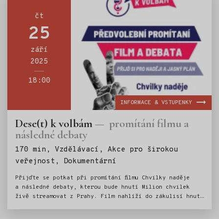
čt
25
září
2025
18:00
INFORMACE & VSTUPENKY
Dese(t) k volbám
promítání filmu a
následné debaty
170 min, Vzdělávací, Akce pro širokou
Štítky:
veřejnost, Dokumentární
Přijďte se potkat při promítání filmu Chvilky naděje
a následné debaty, kterou bude hnutí Milion chvilek
živě streamovat z Prahy. Film nahlíží do zákulisí hnutí
a sleduje příběh dvou kluků, kteří v roce 2019 stáli
v čele největších protestů od sametové revoluce. Tato