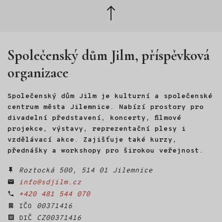
při řešení osobních situací. Jak se jejich experiment
Zpět
s pravidelnou konzumací alkoholu vyvine a co všechno
nahoru
způsobí, ukáže skvěle vystavěný příběh filmu Pod parou.
Film je adaptací úspěšného dánského oscarového filmu
Chlast z roku 2020. Tvůrci ale učinili několik
zásadních změn, především změnili hlavní čtveřici
Společenský dům Jilm, příspěvková
mužských hrdinů na ženské postavy a příběh adaptovali
do prostředí moravského Mikulova.
organizace
Společenský dům Jilm je kulturní a společenské
centrum města Jilemnice. Nabízí prostory pro
divadelní představení, koncerty, filmové
projekce, výstavy, reprezentační plesy i
vzdělávací akce. Zajišťuje také kurzy,
přednášky a workshopy pro širokou veřejnost.
Roztocká 500, 514 01 Jilemnice
info@sdjilm.cz
+420 481 544 070
IČO
00371416
DIČ
CZ00371416