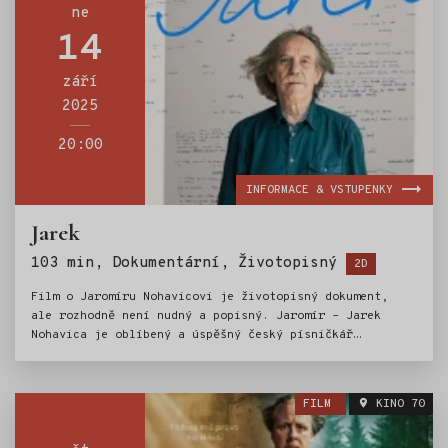
ne
14
září
2025
20:00
INFORMACE & VSTUPENKY
Jarek
Štítky:
103 min, Dokumentární, Životopisný
2D
Film o Jaromíru Nohavicovi je životopisný dokument,
ale rozhodně není nudný a popisný. Jaromír – Jarek
Nohavica je oblíbený a úspěšný český písničkář
s písněmi, které známe všichni. Bylo o něm napsáno
a řečeno mnohé. Je to však jen střípek celkového obrazu
této výrazné a nejednoznačné osobnosti. Takže jaký
FILM
KINO 70
je ten slavný, zbožňovaný i odsuzovaný písničkář
vlastně člověk? Jeho život a obraz by byly jiné, kdyby