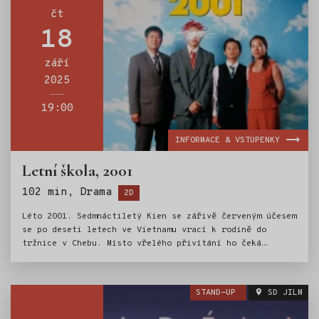
náhradní termín nevyhovuje, vstupenky můžete vracet do
čt
10. 10. 2025.
18
září
2025
19:00
INFORMACE & VSTUPENKY
Letní škola, 2001
Štítky:
102 min, Drama
2D
Léto 2001. Sedmnáctiletý Kien se zářivě červeným účesem
se po deseti letech ve Vietnamu vrací k rodině do
tržnice v Chebu. Místo vřelého přivítání ho čeká
odcizený otec, ustaraná matka a mladší bratr, který mu
nic nedaruje. Mezi nažehlováním pokémonů na trička,
drilováním češtiny a randěním u jezera vyplouvá na
STAND-UP
SD JILM
povrch tajemství, jehož odhalení převrátí život tržnice
vzhůru nohama... S lehkostí a vtipem vyprávěný snímek