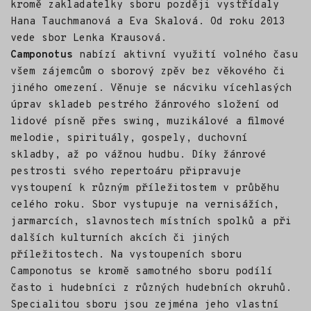
kromě zakladatelky sboru později vystřídaly
Hana Tauchmanová a Eva Skalová. Od roku 2013
vede sbor Lenka Krausová.
Camponotus
nabízí aktivní využití volného času
všem zájemcům o sborový zpěv bez věkového či
jiného omezení. Věnuje se nácviku vícehlasých
úprav skladeb pestrého žánrového složení od
lidové písně přes swing, muzikálové a filmové
melodie, spirituály, gospely, duchovní
skladby, až po vážnou hudbu. Díky žánrové
pestrosti svého repertoáru připravuje
vystoupení k různým příležitostem v průběhu
celého roku. Sbor vystupuje na vernisážích,
jarmarcích, slavnostech místních spolků a při
dalších kulturních akcích či jiných
příležitostech. Na vystoupeních sboru
Camponotus se kromě samotného sboru podílí
často i hudebníci z různých hudebních okruhů.
Specialitou sboru jsou zejména jeho vlastní