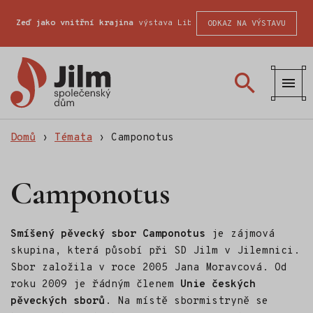
Zeď jako vnitřní krajina
výstava Liberecké školy fotografické
ODKAZ NA VÝSTAVU
Společenský
dům
Jilm
Domů
›
Témata
›
Camponotus
Camponotus
Smíšený pěvecký sbor Camponotus
je zájmová
skupina, která působí při SD Jilm v Jilemnici.
Sbor založila v roce 2005 Jana Moravcová. Od
roku 2009 je řádným členem
Unie českých
pěveckých sborů
. Na místě sbormistryně se