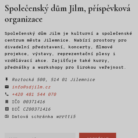
Společenský dům Jilm, příspěvková
organizace
Společenský dům Jilm je kulturní a společenské
centrum města Jilemnice. Nabízí prostory pro
divadelní představení, koncerty, filmové
projekce, výstavy, reprezentační plesy i
vzdělávací akce. Zajišťuje také kurzy,
přednášky a workshopy pro širokou veřejnost.
Roztocká 500, 514 01 Jilemnice
info@sdjilm.cz
+420 481 544 070
IČO
00371416
DIČ
CZ00371416
Datová schránka
wrrtti5
Váš