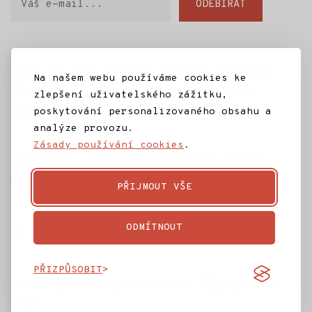
ODEBÍRAT
e-
mail
Domů
SD Jilm
Kino 70
Městská knihovna
Na našem webu používáme cookies ke
IC Jilemnice
Projekty SD Jilm
Články
zlepšení uživatelského zážitku,
poskytování personalizovaného obsahu a
Kontakt
analýze provozu.
Zásady používání cookies
.
Ke stažení
Často kladené dotazy
Témata
Ochrana osobních údajů
Rozpočet
PŘIJMOUT VŠE
ODMÍTNOUT
Tmavý vzhled
PŘIZPŮSOBIT
© 2026
Společenský dům Jilm
—
Vytvořilo
Jagu