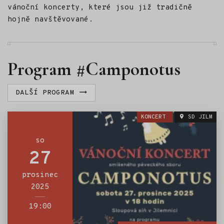
vánoční koncerty, které jsou již tradičně
hojně navštěvované.
Program #Camponotus
DALŠÍ PROGRAM
KONCERT
SD JILM
so
27
prosinec
2025
19:00