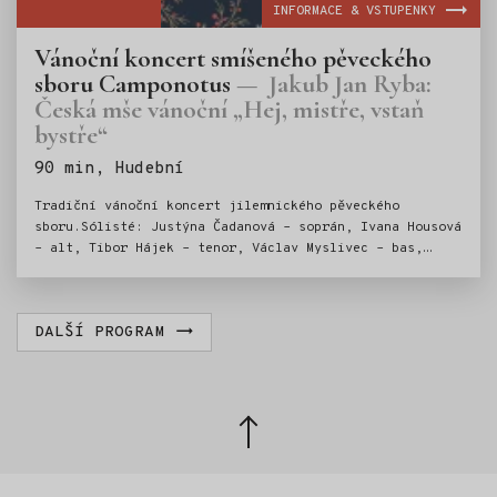
INFORMACE & VSTUPENKY
Vánoční koncert smíšeného pěveckého
sboru Camponotus
Jakub Jan Ryba:
Česká mše vánoční „Hej, mistře, vstaň
bystře“
Štítky:
90 min, Hudební
Tradiční vánoční koncert jilemnického pěveckého
sboru.Sólisté: Justýna Čadanová – soprán, Ivana Housová
– alt, Tibor Hájek – tenor, Václav Myslivec – bas,
zahrají spřátelení hudebníci. Řídí: Lenka Krausová
DALŠÍ PROGRAM
Zpět
nahoru