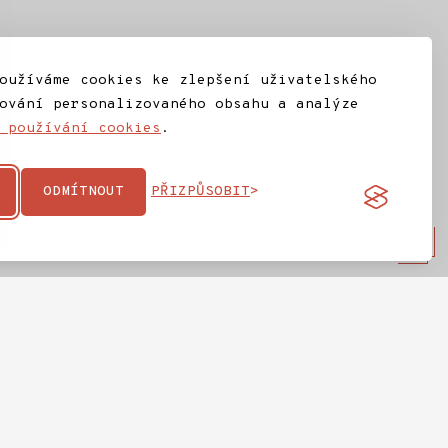
oužíváme cookies ke zlepšení uživatelského
ování personalizovaného obsahu a analýze
 používání cookies
.
ODMÍTNOUT
PŘIZPŮSOBIT
na
IC Jilemnice
ta
Ochrana osobních údajů