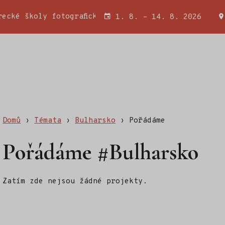
ecké školy fotografické a Wojciecha Miatkowského
1. 8. – 14. 8. 2026
Domů
›
Témata
›
Bulharsko
›
Pořádáme
Pořádáme #Bulharsko
Zatím zde nejsou žádné projekty.