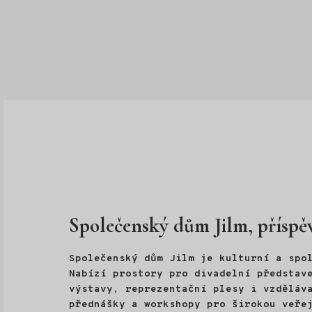
Společenský dům Jilm, příspě
Společenský dům Jilm je kulturní a spo
Nabízí prostory pro divadelní představe
výstavy, reprezentační plesy i vzděláv
přednášky a workshopy pro širokou veře