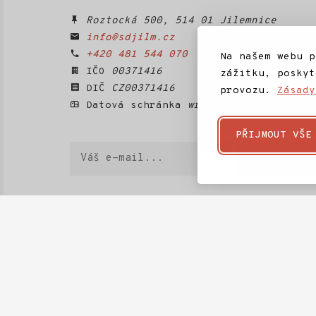
Roztocká 500, 514 01 Jilemnice
info@sdjilm.cz
+420 481 544 070
Na našem webu p
IČO
00371416
zážitku, poskyt
DIČ
CZ00371416
provozu.
Zásady
Datová schránka
wrrtti5
PŘIJMOUT VŠE
Váš
ODEBÍRAT
e-
mail
Domů
SD Jilm
Kino 70
Městská knihov
Projekty SD Jilm
Články
Kontakt
Ke stažení
Často kladené dotazy
Téma
Rozpočet