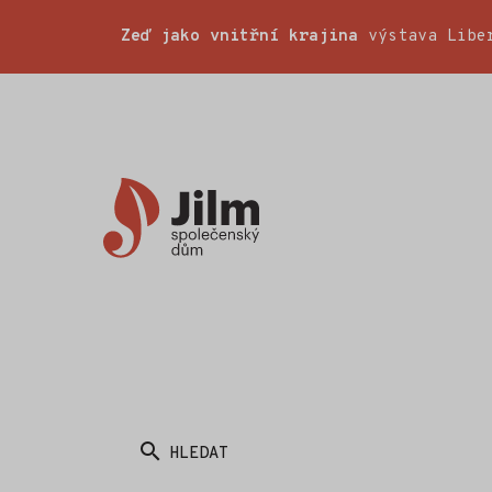
Zeď jako vnitřní krajina
výstava Liber
Společenský
dům
Jilm
HLEDAT