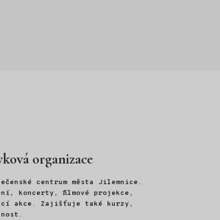
vková organizace
lečenské centrum města Jilemnice.
ní, koncerty, filmové projekce,
ací akce. Zajišťuje také kurzy,
jnost.