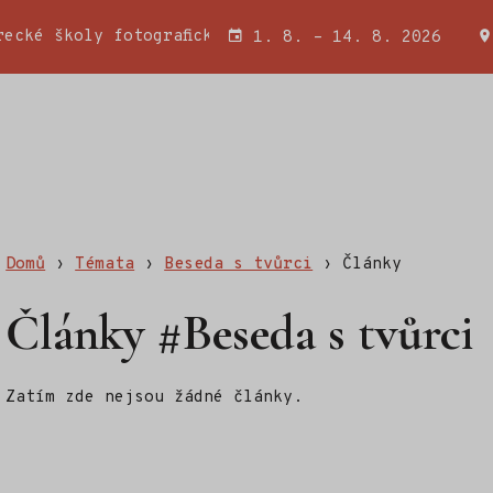
ecké školy fotografické a Wojciecha Miatkowského
1. 8. – 14. 8. 2026
Domů
›
Témata
›
Beseda s tvůrci
›
Články
Články #Beseda s tvůrci
Zatím zde nejsou žádné články.