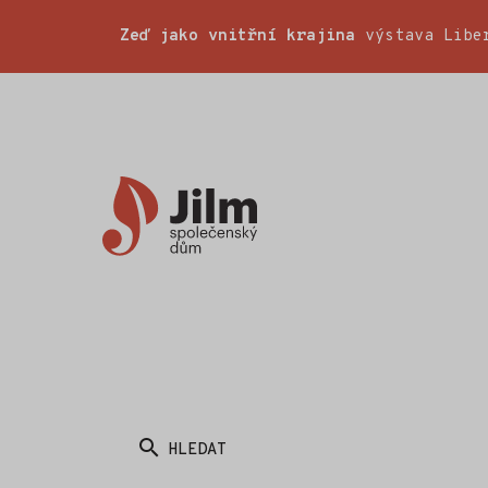
Zeď jako vnitřní krajina
výstava Liber
Společenský
dům
Jilm
HLEDAT