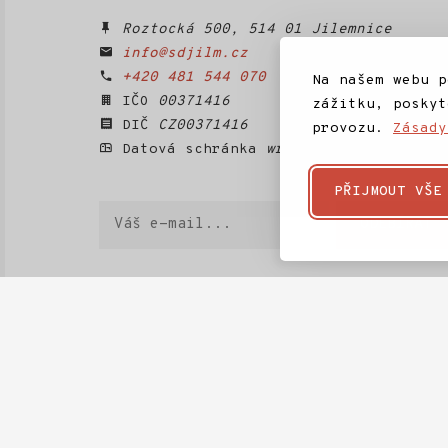
Roztocká 500, 514 01 Jilemnice
info@sdjilm.cz
+420 481 544 070
Na našem webu p
IČO
00371416
zážitku, poskyt
DIČ
CZ00371416
provozu.
Zásady
Datová schránka
wrrtti5
PŘIJMOUT VŠE
Váš
ODEBÍRAT
e-
mail
Domů
SD Jilm
Kino 70
Městská knihov
Projekty SD Jilm
Články
Kontakt
Ke stažení
Často kladené dotazy
Téma
Rozpočet