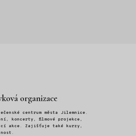
vková organizace
lečenské centrum města Jilemnice.
ní, koncerty, filmové projekce,
ací akce. Zajišťuje také kurzy,
jnost.