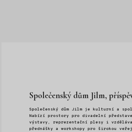
Společenský dům Jilm, příspě
Společenský dům Jilm je kulturní a spo
Nabízí prostory pro divadelní představe
výstavy, reprezentační plesy i vzděláv
přednášky a workshopy pro širokou veře