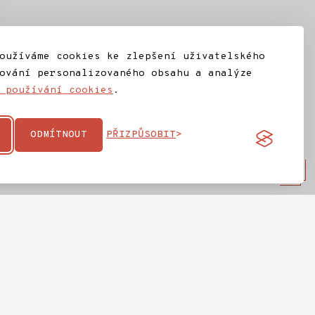
oužíváme cookies ke zlepšení uživatelského
ování personalizovaného obsahu a analýze
 používání cookies
.
ODMÍTNOUT
PŘIZPŮSOBIT
na
IC Jilemnice
ta
Ochrana osobních údajů