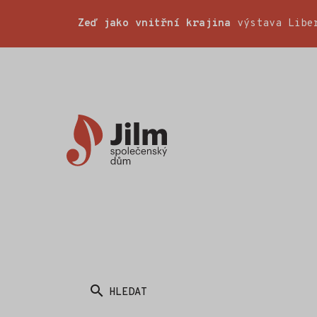
Zeď jako vnitřní krajina
výstava Liber
Společenský
dům
Jilm
HLEDAT