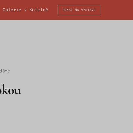
Zeď jako vnitřní krajina
výstava Liberecké ško
Galerie v Kotelně
ODKAZ NA VÝSTAVU
dáme
okou