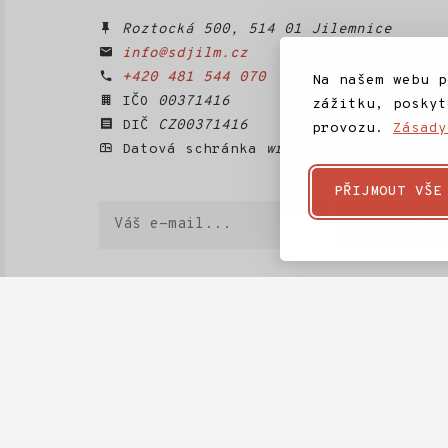
Roztocká 500, 514 01 Jilemnice
info@sdjilm.cz
+420 481 544 070
Na našem webu p
IČO
00371416
zážitku, poskyt
DIČ
CZ00371416
provozu.
Zásady
Datová schránka
wrrtti5
PŘIJMOUT VŠE
Váš
ODEBÍRAT
e-
mail
Domů
SD Jilm
Kino 70
Městská knihov
Projekty SD Jilm
Články
Kontakt
Ke stažení
Často kladené dotazy
Téma
Rozpočet