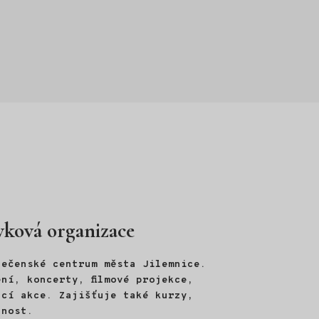
vková organizace
lečenské centrum města Jilemnice.
ní, koncerty, filmové projekce,
ací akce. Zajišťuje také kurzy,
jnost.