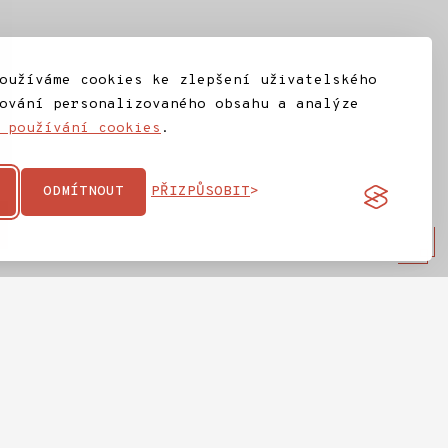
oužíváme cookies ke zlepšení uživatelského
ování personalizovaného obsahu a analýze
 používání cookies
.
ODMÍTNOUT
PŘIZPŮSOBIT
na
IC Jilemnice
ta
Ochrana osobních údajů