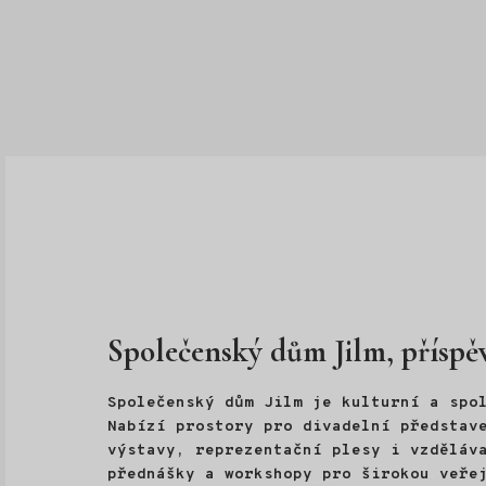
Společenský dům Jilm, příspě
Společenský dům Jilm je kulturní a spo
Nabízí prostory pro divadelní představe
výstavy, reprezentační plesy i vzděláv
přednášky a workshopy pro širokou veře