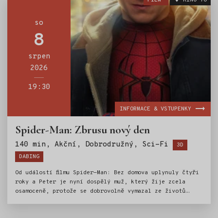
FILM
KINO 70
ale jak se na něj kladou stále větší nároky, tlak
vyvolává překvapivou fyzickou proměnu, která ohrožuje
jeho existenci a to i přesto, že podivný nový vzorec
so
zločinů dává vzniknout jedné z nejmocnějších hrozeb,
8
jaké kdy čelil.
srpen
2026
19:30
INFORMACE & VSTUPENKY
Spider-Man: Zbrusu nový den
Štítky:
140 min, Akční, Dobrodružný, Sci-Fi
3D
DABING
Od událostí filmu Spider-Man: Bez domova uplynuly čtyři
roky a Peter je nyní dospělý muž, který žije zcela
osamoceně, protože se dobrovolně vymazal ze životů
a vzpomínek svých blízkých. Bojuje proti zločinu v New
Yorku, který už nezná jeho jméno a zcela se věnuje