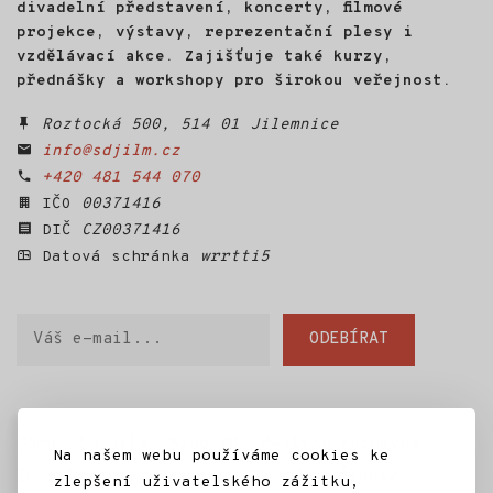
divadelní představení, koncerty, filmové
projekce, výstavy, reprezentační plesy i
vzdělávací akce. Zajišťuje také kurzy,
přednášky a workshopy pro širokou veřejnost.
Roztocká 500, 514 01 Jilemnice
info@sdjilm.cz
+420 481 544 070
IČO
00371416
DIČ
CZ00371416
Datová schránka
wrrtti5
Váš
ODEBÍRAT
e-
mail
Domů
SD Jilm
Kino 70
Městská knihovna
Na našem webu používáme cookies ke
IC Jilemnice
Projekty SD Jilm
Články
zlepšení uživatelského zážitku,