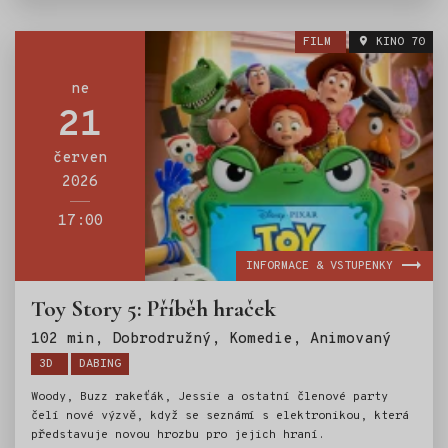
vydává za hranice útesů svého ostrova Motunui s kdysi
mocným polobohem Mauim (Dwayne Johnson), na
FILM
KINO 70
nezapomenutelnou cestu, aby zachránila svůj lid.
ne
21
červen
2026
17:00
INFORMACE & VSTUPENKY
Toy Story 5: Příběh hraček
Štítky
102 min, Dobrodružný, Komedie, Animovaný
3D
DABING
Woody, Buzz rakeťák, Jessie a ostatní členové party
čelí nové výzvě, když se seznámí s elektronikou, která
představuje novou hrozbu pro jejich hraní.