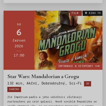
FILM
KINO 70
so
6
červen
2026
17:00
INFORMACE & VSTUPENKY
Star Wars: Mandalorian a Grogu
Štítky:
132 min, Akční, Dobrodružný, Sci-Fi
3D
DABING
Zlé Impérium padlo a jeho válečníci zůstávají
roztroušeni po celé galaxii. Nově vzniklá Republika se