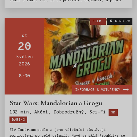
snaží chránit vše, za co povstalci bojovali, a proto
požádala o pomoc legendárního mandaloriánského lovce
odměn Dina Djarina (Pedro Pascal) a jeho mladého
učedníka Groga.
FILM
KINO 70
st
20
květen
2026
8:00
INFORMACE & VSTUPENKY
Star Wars: Mandalorian a Grogu
Štítky:
132 min, Akční, Dobrodružný, Sci-Fi
3D
DABING
Zlé Impérium padlo a jeho válečníci zůstávají
roztroušeni po celé galaxii. Nově vzniklá Republika se