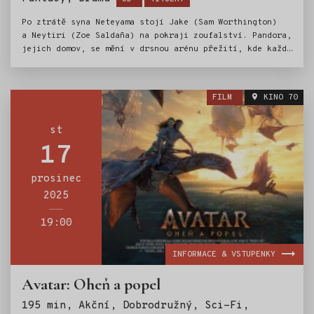
Po ztrátě syna Neteyama stojí Jake (Sam Worthington)
a Neytiri (Zoe Saldaña) na pokraji zoufalství. Pandora,
jejich domov, se mění v drsnou arénu přežití, kde každý
krok může znamenat smrt. Z temnoty vystupuje Popelový
lid – nebezpečný kmen Na’vi vedený ohnivou Varang –
a jejich ambice ohrožují vše, co milují. V srdci
FILM
KINO 70
konfliktu musí Jake a Neytiri čelit nejen zlobě
a nenávisti, ale i vlastním démonům. Každé rozhodnutí,
každý souboj a každý okamžik odvahy může změnit osud
st
jejich rodiny… a celé Pandoře hrozí totální zkáza.
17
prosinec
2025
19:00
INFORMACE & VSTUPENKY
Avatar: Oheň a popel
195 min, Akční, Dobrodružný, Sci-Fi,