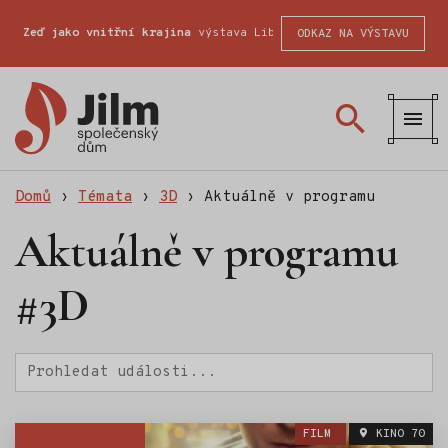
Zeď jako vnitřní krajina
výstava Liberecké školy fotografické
ODKAZ NA VÝSTAVU
Společenský
dům
Jilm
Domů
›
Témata
›
3D
›
Aktuálně v programu
Aktuálně v programu
#3D
Hledat
FILM
KINO 70