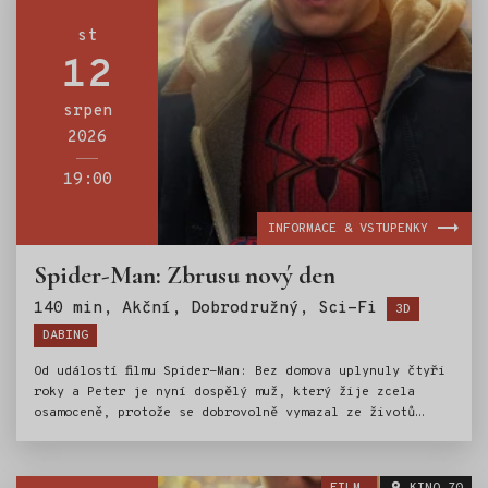
st
12
srpen
2026
19:00
INFORMACE & VSTUPENKY
Spider-Man: Zbrusu nový den
Štítky:
140 min, Akční, Dobrodružný, Sci-Fi
3D
DABING
Od událostí filmu Spider-Man: Bez domova uplynuly čtyři
roky a Peter je nyní dospělý muž, který žije zcela
osamoceně, protože se dobrovolně vymazal ze životů
a vzpomínek svých blízkých. Bojuje proti zločinu v New
Yorku, který už nezná jeho jméno a zcela se věnuje
ochraně svého města – je Spider-Manem na plný úvazek –,