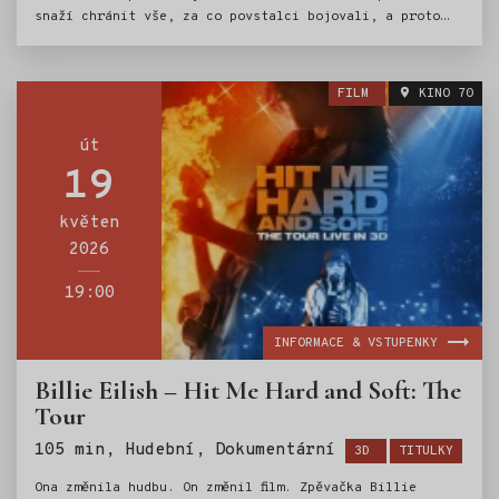
snaží chránit vše, za co povstalci bojovali, a proto
požádala o pomoc legendárního mandaloriánského lovce
odměn Dina Djarina (Pedro Pascal) a jeho mladého
učedníka Groga.
FILM
KINO 70
út
19
květen
2026
19:00
INFORMACE & VSTUPENKY
Billie Eilish – Hit Me Hard and Soft: The
Tour
Štítky:
105 min, Hudební, Dokumentární
3D
TITULKY
Ona změnila hudbu. On změnil film. Zpěvačka Billie