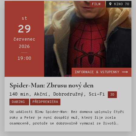
ochraně svého města – je Spider-Manem na plný úvazek –,
FILM
KINO 70
ale jak se na něj kladou stále větší nároky, tlak
vyvolává překvapivou fyzickou proměnu, která ohrožuje
jeho existenci a to i přesto, že podivný nový vzorec
st
zločinů dává vzniknout jedné z nejmocnějších hrozeb,
29
jaké kdy čelil.
červenec
2026
19:00
INFORMACE & VSTUPENKY
Spider-Man: Zbrusu nový den
Štítky:
140 min, Akční, Dobrodružný, Sci-Fi
3D
DABING
PŘEDPREMIÉRA
Od událostí filmu Spider-Man: Bez domova uplynuly čtyři
roky a Peter je nyní dospělý muž, který žije zcela
osamoceně, protože se dobrovolně vymazal ze životů
a vzpomínek svých blízkých. Bojuje proti zločinu v New
Yorku, který už nezná jeho jméno a zcela se věnuje