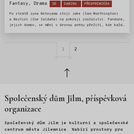
Štítky:
Fantasy, Drama
3D
DABING
PŘEDPREMIÉRA
Po ztrátě syna Neteyama stojí Jake (Sam Worthington)
a Neytiri (Zoe Saldaña) na pokraji zoufalství. Pandora,
jejich domov, se mění v drsnou arénu přežití, kde každý
krok může znamenat smrt. Z temnoty vystupuje Popelový
lid – nebezpečný kmen Na’vi vedený ohnivou Varang –
a jejich ambice ohrožují vše, co milují. V srdci
konfliktu musí Jake a Neytiri čelit nejen zlobě
1
2
a nenávisti, ale i vlastním démonům. Každé rozhodnutí,
každý souboj a každý okamžik odvahy může změnit osud
jejich rodiny… a celé Pandoře hrozí totální zkáza.
Zpět
nahoru
Společenský dům Jilm, příspěvková
organizace
Společenský dům Jilm je kulturní a společenské
centrum města Jilemnice. Nabízí prostory pro