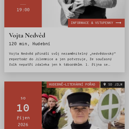
19:00
INFORMACE & VSTUPENKY
Vojta Nedvěd
Štítky:
120 min, Hudební
Vojta Nedvěd přináší svůj nezaměnitelný „nedvědovský“
repertoár do Jilemnice a jen potvrzuje, že současný
folk nepatří zdaleka jen k táborákům. 1. října se
odehraje jedinečný koncert, kde Vojta Nedvěd představí
svou tvorbu, a to nejen z posledního alba Maluju na
nebe. Koncert vkusně doplní nezapomenutelnými písněmi
HUDEBNĚ-LITERÁRNÍ POŘAD
SD JILM
svého otce Františka Nedvěda, strýce Honzy Nedvěda a
jejich kamaráda Wabiho Daňka.
so
10
říjen
2026