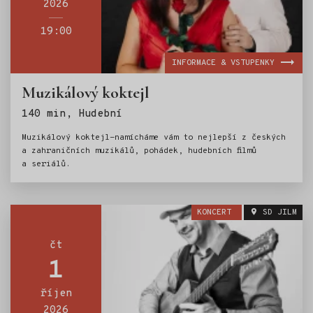
2026
19:00
INFORMACE & VSTUPENKY
Muzikálový koktejl
Štítky:
140 min, Hudební
Muzikálový koktejl-namícháme vám to nejlepší z českých
a zahraničních muzikálů, pohádek, hudebních filmů
a seriálů.
KONCERT
SD JILM
čt
1
říjen
2026