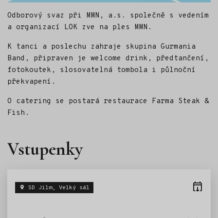
Odborový svaz při MMN, a.s. společně s vedením
a organizací LOK zve na ples MMN.
K tanci a poslechu zahraje skupina Gurmania
Band, připraven je welcome drink, předtančení,
fotokoutek, slosovatelná tombola i půlnoční
překvapení.
O catering se postará restaurace Farma Steak &
Fish.
Vstupenky
SD Jilm, Velký sál