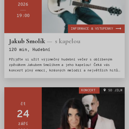
2026
19:00
INFORMACE & VSTUPENKY
Jakub Smolík
s kapelou
Štítky:
120 min, Hudební
Přijďte si užít výjimečný hudební večer s oblíbeným
zpěvákem Jakubem Smolíkem a jeho kapelou! Čeká vás
koncert plný emocí, krásných melodií a největších hitů,
které si zpívá celé Česko. Nechte se unést příjemnou
atmosférou a špičkovým hudebním zážitkem v srdci
Jilemnice.
KONCERT
SD JILM
čt
24
září