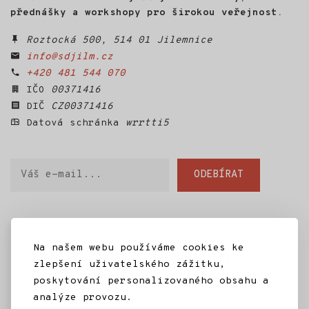
přednášky a workshopy pro širokou veřejnost.
Roztocká 500, 514 01 Jilemnice
info@sdjilm.cz
+420 481 544 070
IČO
00371416
DIČ
CZ00371416
Datová schránka
wrrtti5
Váš
ODEBÍRAT
e-
mail
Domů
SD Jilm
Kino 70
Městská knihovna
Na našem webu používáme cookies ke
IC Jilemnice
Projekty SD Jilm
Články
zlepšení uživatelského zážitku,
Kontakt
poskytování personalizovaného obsahu a
analýze provozu.