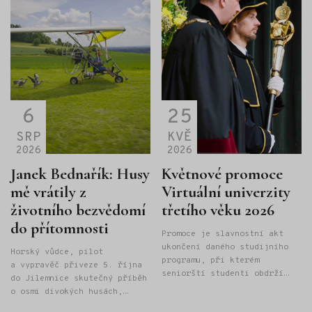
6
25
SRP
KVĚ
2026
2026
Janek Bednařík: Husy
Květnové promoce
mě vrátily z
Virtuální univerzity
životního bezvědomí
třetího věku 2026
do přítomnosti
Promoce je slavnostní akt
ukončení daného studijního
Horský vůdce, pilot
programu, při kterém
a vypravěč přiveze 5. října
seniorští studenti obdrží
do Jilemnice skutečný příběh
"Osvědčení o absolutoriu
o osmi divokých husách,
Univerzity třetího věku" při
létání na rogale a odvaze