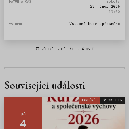
sobota
28. únor 2026
19:00
Vstupné bude upřesněno
VČETNĚ PROBĚHLÝCH UDÁLOSTÍ
Související události
TANEČNÍ
SD JILM
pá
4