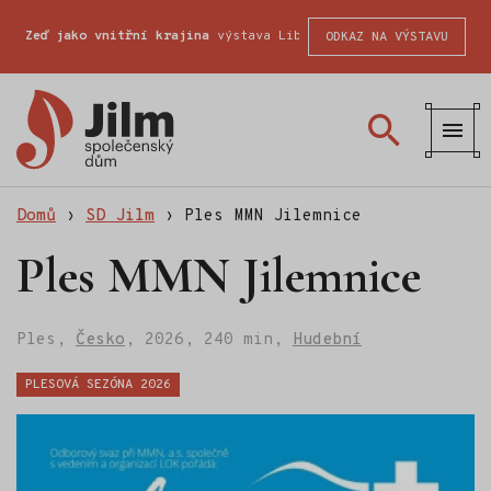
Zeď jako vnitřní krajina
výstava Liberecké školy fotografické
ODKAZ NA VÝSTAVU
SD
Jilm
Domů
›
SD Jilm
›
Ples MMN Jilemnice
Ples MMN Jilemnice
Ples,
Česko
,
2026,
240 min,
Hudební
Štítky:
PLESOVÁ SEZÓNA 2026