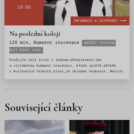
19:00
INFORMACE & VSTUPENKY
Na poslední koleji
Štítky:
120 min, Komorní inscenace
KNIŽNÍ FESTIVAL
MEZI ŘÁDKY 2026
Prožijte celý život v jednom představení!Jde
o výjimečnou komorní inscenaci, která splétá příběh
z kultovních českých písní,ze skladeb Voskovce, Wericha
a Ježka, ale i veršů Seiferta, Nezvala či Kainara.
Související články