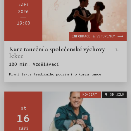
září
2026
19:00
INFORMACE & VSTUPENKY
Kurz taneční a společenské výchovy
1.
lekce
Štítky:
180 min, Vzdělávací
První lekce tradičního podzimního kurzu tance.
KONCERT
SD JILM
st
16
září