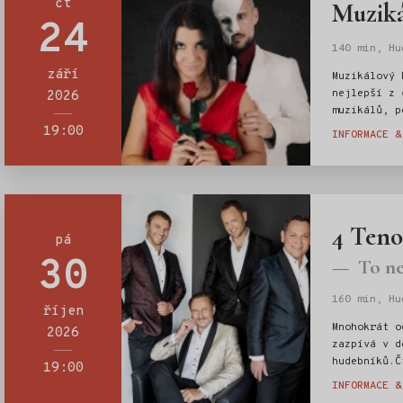
čt
Muziká
24
140 min, Hu
Štítky:
září
Muzikálový 
nejlepší z 
2026
muzikálů, p
a seriálů.
19:00
INFORMACE &
4 Teno
pá
30
To ne
160 min, Hu
říjen
Štítky:
Mnohokrát o
2026
zazpívá v d
hudebníků.Č
19:00
nezapomenut
INFORMACE &