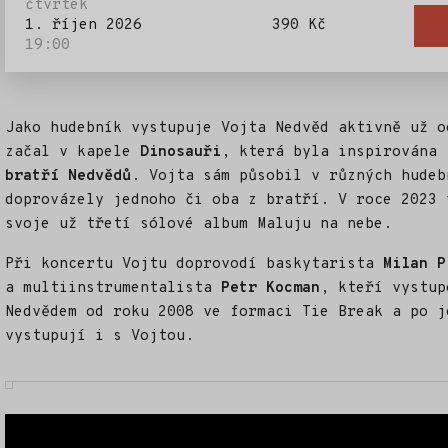
čtvrtek
1. říjen 2026
390 Kč
19:00
Jako hudebník vystupuje Vojta Nedvěd aktivně už o
začal v kapele
Dinosauři
, která byla inspirována
bratří Nedvědů
. Vojta sám působil v různých hudeb
doprovázely jednoho či oba z bratří. V roce 2023 
svoje už třetí sólové album Maluju na nebe.
Při koncertu Vojtu doprovodí baskytarista
Milan P
a multiinstrumentalista
Petr Kocman
, kteří vystup
Nedvědem od roku 2008 ve formaci Tie Break a po j
vystupují i s Vojtou.