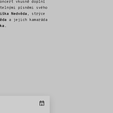
oncert vkusně doplní
telnými písněmi svého
iška Nedvěda
, strýce
věda
a jejich kamaráda
ka
.