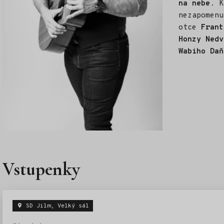
na nebe
. K
nezapomenu
otce
Frant
Honzy Ned
Wabiho Daň
Vstupenky
SD Jilm, Velký sál