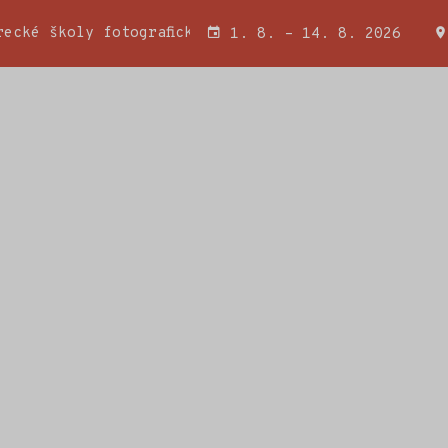
ecké školy fotografické a Wojciecha Miatkowského
1. 8. – 14. 8. 2026