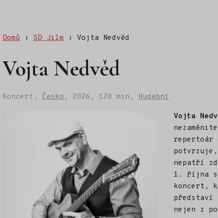
Domů
›
SD Jilm
›
Vojta Nedvěd
Vojta Nedvěd
Koncert,
Česko
,
2026,
120 min,
Hudební
Vojta Nedv
nezaměnite
repertoár 
potvrzuje,
nepatří zd
1. října s
koncert, k
představí 
nejen z p