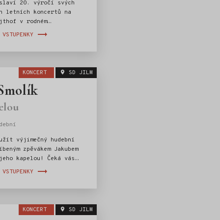
slaví 20. výročí svých
h letních koncertů na
jthof v rodném
. Jubilejní program Viva
 VSTUPENKY
 je radostnou poctou
terém jeho hudební příběh
ipomínkou dvou desetiletí
elných koncertních
KONCERT
SD JILM
Smolík
elou
dební
užít výjimečný hudební
íbeným zpěvákem Jakubem
jeho kapelou! Čeká vás
ý emocí, krásných melodií
 VSTUPENKY
h hitů, které si zpívá
 Nechte se unést
tmosférou a špičkovým
žitkem v srdci Jilemnice.
KONCERT
SD JILM