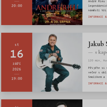
André Rieu 
20:00
legendárníc
náměstí Vri
Maastrichtu
INFORMACE &
Maastricht!
městu, ve k
začal, a př
nezapomenut
večerů.
Jakub 
st
16
s kap
120 min, Hu
září
Štítky:
Přijďte si 
2026
večer s obl
Smolíkem a 
19:00
koncert pln
INFORMACE &
a největšíc
celé Česko.
příjemnou a
hudebním zá