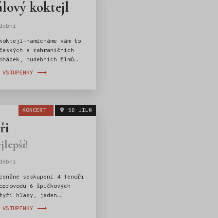
lový koktejl
dební
koktejl-namícháme vám to
českých a zahraničních
ohádek, hudebních filmů
 VSTUPENKY
KONCERT
SD JILM
ři
jlepší!
dební
ceněné seskupení 4 Tenoři
oprovodu 6 špičkových
tyři hlasy, jeden
elný večer!
 VSTUPENKY