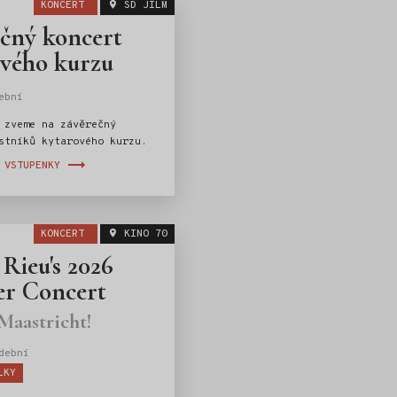
KONCERT
SD JILM
čný koncert
vého kurzu
ební
 zveme na závěrečný
stníků kytarového kurzu.
 VSTUPENKY
KONCERT
KINO 70
Rieu's 2026
r Concert
Maastricht!
dební
LKY