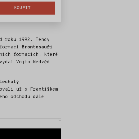
KOUPIT
d roku 1992. Tehdy
 formací
Brontosauři
ních formacích, které
vydal Vojta Nedvěd
lechatý
ovali už s Františkem
eho odchodu dále