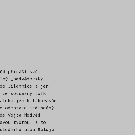
ěd
přináší svůj
lný „nedvědovský“
do Jilemnice a jen
 že současný folk
aleka jen k táborákům.
e odehraje jedinečný
de Vojta Nedvěd
svou tvorbu, a to
osledního alba
Maluju