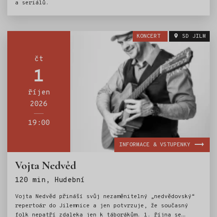
a seriálů.
KONCERT
SD JILM
čt
1
říjen
2026
19:00
INFORMACE & VSTUPENKY
Vojta Nedvěd
Štítky:
120 min, Hudební
Vojta Nedvěd přináší svůj nezaměnitelný „nedvědovský“
repertoár do Jilemnice a jen potvrzuje, že současný
folk nepatří zdaleka jen k táborákům. 1. října se