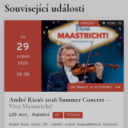
Související události
KONCERT
KINO 70
so
29
srpen
2026
20:00
INFORMACE & VSTUPENKY
André Rieu's 2026 Summer Concert
Viva Maastricht!
Štítky:
120 min, Hudební
2D
TITULKY
André Rieu slaví 20. výročí svých legendárních letních