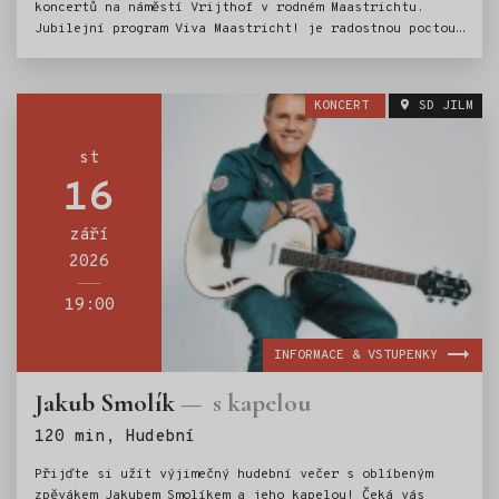
koncertů na náměstí Vrijthof v rodném Maastrichtu.
Jubilejní program Viva Maastricht! je radostnou poctou
městu, ve kterém jeho hudební příběh začal,
a připomínkou dvou desetiletí nezapomenutelných
koncertních večerů.
KONCERT
SD JILM
st
16
září
2026
19:00
INFORMACE & VSTUPENKY
Jakub Smolík
s kapelou
Štítky:
120 min, Hudební
Přijďte si užít výjimečný hudební večer s oblíbeným
zpěvákem Jakubem Smolíkem a jeho kapelou! Čeká vás