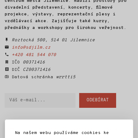
centrum města Jilemnice. Nabízí prostory pro
se mu vylíhlo osm housat.
Půl roku s nimi žil, učil je
divadelní představení, koncerty, filmové
poznávat svět a nakonec
projekce, výstavy, reprezentační plesy i
s nimi létal na rogale nad
vzdělávací akce. Zajišťuje také kurzy,
Českým rájem. Z této
přednášky a workshopy pro širokou veřejnost.
zkušenosti vznikl HUSOPAS -
živé audiovizuální vyprávění
Roztocká 500, 514 01 Jilemnice
o husách, o člověku
info@sdjilm.cz
a o návratu k sobě.
+420 481 544 070
IČO
00371416
DIČ
CZ00371416
Datová schránka
wrrtti5
Váš
ODEBÍRAT
e-
mail
Domů
SD Jilm
Kino 70
Městská knihovna
Na našem webu používáme cookies ke