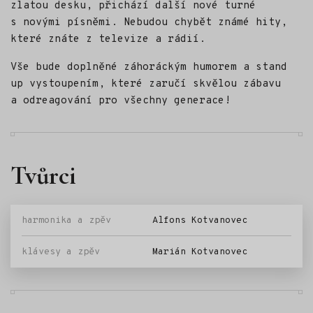
zlatou desku, přichází další nové turné
s novými písněmi. Nebudou chybět známé hity,
které znáte z televize a rádií.
Vše bude doplněné záhoráckým humorem a stand
up vystoupením, které zaručí skvělou zábavu
a odreagování pro všechny generace!
Tvůrci
harmonika a zpěv
Alfons Kotvanovec
klávesy a zpěv
Marián Kotvanovec