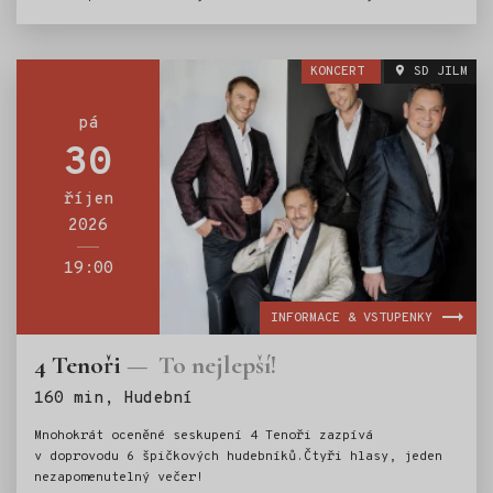
odehraje jedinečný koncert, kde Vojta Nedvěd představí
svou tvorbu, a to nejen z posledního alba Maluju na
nebe. Koncert vkusně doplní nezapomenutelnými písněmi
KONCERT
SD JILM
svého otce Františka Nedvěda, strýce Honzy Nedvěda a
jejich kamaráda Wabiho Daňka.
pá
30
říjen
2026
19:00
INFORMACE & VSTUPENKY
4 Tenoři
To nejlepší!
Štítky:
160 min, Hudební
Mnohokrát oceněné seskupení 4 Tenoři zazpívá
v doprovodu 6 špičkových hudebníků.Čtyři hlasy, jeden
nezapomenutelný večer!