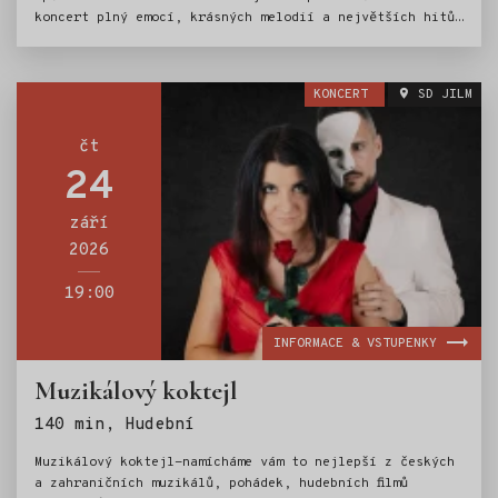
koncert plný emocí, krásných melodií a největších hitů,
které si zpívá celé Česko. Nechte se unést příjemnou
atmosférou a špičkovým hudebním zážitkem v srdci
Jilemnice.
KONCERT
SD JILM
čt
24
září
2026
19:00
INFORMACE & VSTUPENKY
Muzikálový koktejl
Štítky:
140 min, Hudební
Muzikálový koktejl-namícháme vám to nejlepší z českých
a zahraničních muzikálů, pohádek, hudebních filmů