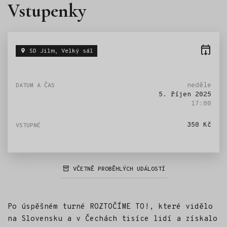
Vstupenky
SD Jilm, Velký sál
neděle
5. říjen 2025
17:00
350 Kč
VČETNĚ PROBĚHLÝCH UDÁLOSTÍ
Po úspěšném turné ROZTOČÍME TO!, které vidělo
na Slovensku a v Čechách tisíce lidí a získalo