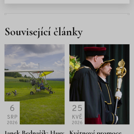
Související články
6
25
SRP
KVĚ
2026
2026
Janek Bednařík: Husy
Květnové promoce