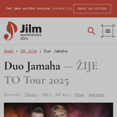
Zeď jako vnitřní krajina
výstava Liberecké školy fotografické
ODKAZ NA VÝSTAVU
SD
Jilm
Domů
›
SD Jilm
›
Duo Jamaha
Duo Jamaha
ŽIJE
TO Tour 2025
Koncert,
Česko
,
2025,
60 min,
Show
,
Hudební