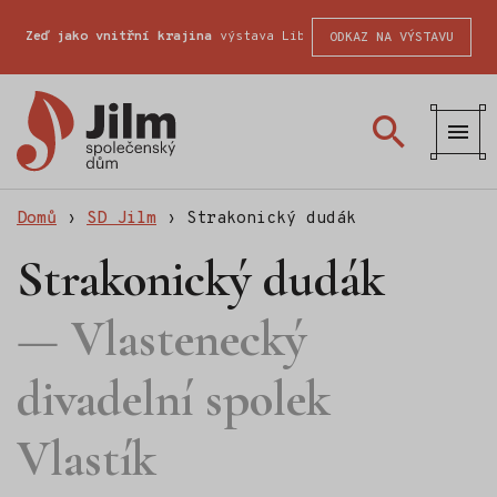
Zeď jako vnitřní krajina
výstava Liberecké školy fotografické
ODKAZ NA VÝSTAVU
SD
Jilm
Domů
›
SD Jilm
›
Strakonický dudák
Strakonický dudák
Vlastenecký
divadelní spolek
Vlastík