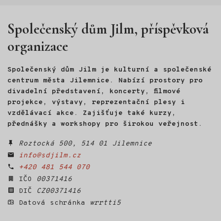
místě: ve světě divokých
hus. Na Velikonoce roku 2022
se mu vylíhlo osm housat.
Společenský dům Jilm, příspěvková
Půl roku s nimi žil, učil je
poznávat svět a nakonec
organizace
s nimi létal na rogale nad
Českým rájem. Z této
zkušenosti vznikl HUSOPAS -
Společenský dům Jilm je kulturní a společenské
živé audiovizuální vyprávění
centrum města Jilemnice. Nabízí prostory pro
o husách, o člověku
divadelní představení, koncerty, filmové
a o návratu k sobě.
projekce, výstavy, reprezentační plesy i
vzdělávací akce. Zajišťuje také kurzy,
přednášky a workshopy pro širokou veřejnost.
Roztocká 500, 514 01 Jilemnice
info@sdjilm.cz
+420 481 544 070
IČO
00371416
DIČ
CZ00371416
Datová schránka
wrrtti5