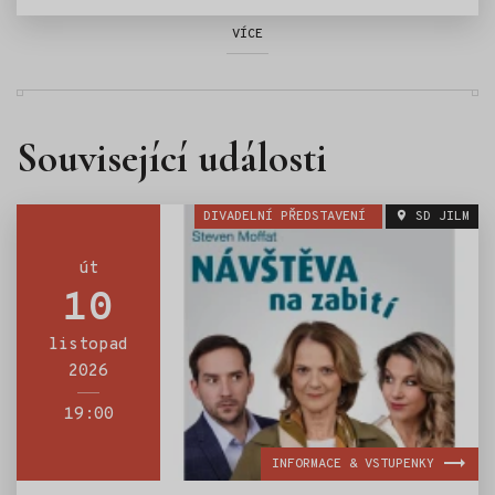
VÍCE
Související události
DIVADELNÍ PŘEDSTAVENÍ
SD JILM
út
10
listopad
2026
19:00
INFORMACE & VSTUPENKY