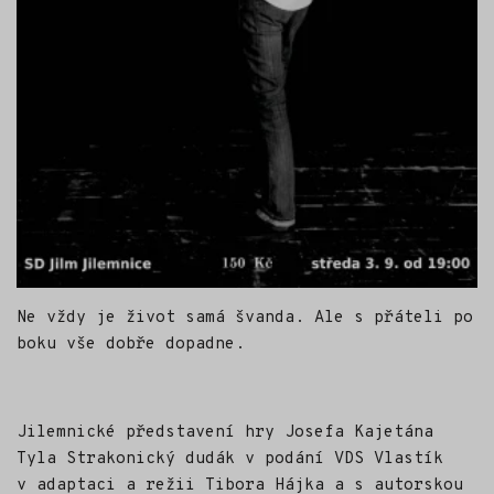
Ne vždy je život samá švanda. Ale s přáteli po
boku vše dobře dopadne.
Jilemnické
představení hry Josefa Kajetána
Tyla Strakonický dudák v podání VDS Vlastík
v adaptaci a režii Tibora Hájka a s autorskou