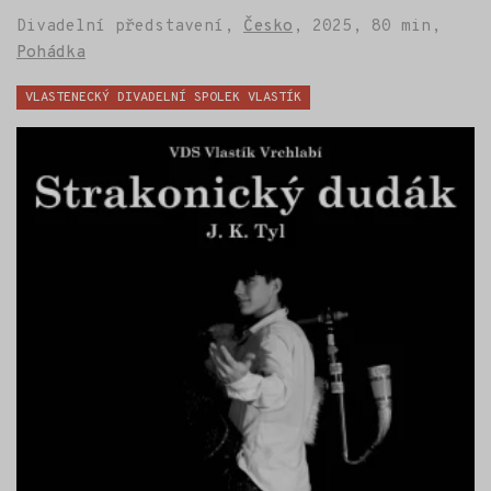
Divadelní představení,
Česko
,
2025,
80 min,
Pohádka
Štítky:
VLASTENECKÝ DIVADELNÍ SPOLEK VLASTÍK