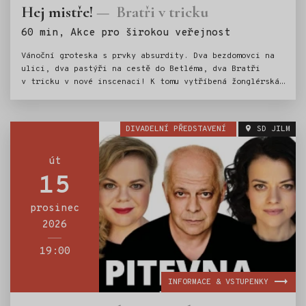
Hej mistře!
Bratři v tricku
Štítky:
60 min, Akce pro širokou veřejnost
Vánoční groteska s prvky absurdity. Dva bezdomovci na
ulici, dva pastýři na cestě do Betléma, dva Bratři
v tricku v nové inscenaci! K tomu vytříbená žonglérská
technika, humor a nadsázka, značná dávka absurdity
i špetka vánoční nostalgie. Ke kouzlu Vánoc už schází
jen popelnice, hromada tašek a … KAPR!
DIVADELNÍ PŘEDSTAVENÍ
SD JILM
út
15
prosinec
2026
19:00
INFORMACE & VSTUPENKY