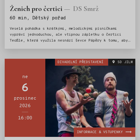
Ženich pro čertici
DS Smrž
Štítky:
60 min, Dětský pořad
Veselá pohádka s krátkými, melodickými písničkami
vypráví jednoduchou, ale vtipnou zápletku o čertici
Teofile, která využila nesnází ševce Pápěry k tomu, aby
získala ženicha.
DIVADELNÍ PŘEDSTAVENÍ
SD JILM
ne
6
prosinec
2026
16:00
INFORMACE & VSTUPENKY