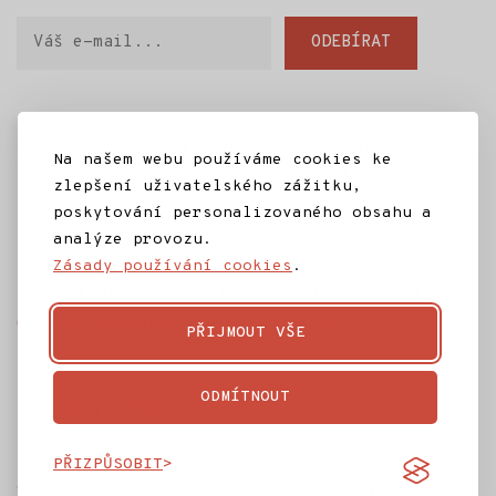
Váš
ODEBÍRAT
e-
mail
Domů
SD Jilm
Kino 70
Městská knihovna
Na našem webu používáme cookies ke
IC Jilemnice
Projekty SD Jilm
Články
zlepšení uživatelského zážitku,
Kontakt
poskytování personalizovaného obsahu a
analýze provozu.
Zásady používání cookies
.
Ke stažení
Často kladené dotazy
Témata
Ochrana osobních údajů
Rozpočet
PŘIJMOUT VŠE
ODMÍTNOUT
Tmavý vzhled
PŘIZPŮSOBIT
© 2026
Společenský dům Jilm
—
Vytvořilo