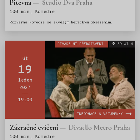
Pitevna
Studio Dva Praha
Štítky:
100 min, Komedie
Rozverná komedie se skvělým hereckým obsazením.
DIVADELNÍ PŘEDSTAVENÍ
SD JILM
út
19
leden
2027
19:00
INFORMACE & VSTUPENKY
Zázračné cvičení
Divadlo Metro Praha
Štítky:
100 min, Komedie