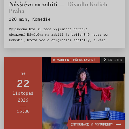
Návštěva na zabití
Divadlo Kalich
Praha
Štítky:
120 min, Komedie
Výjimečná hra si žádá výjimečné herecké
obsazení.Návštěva na zabití je brilantně napsanou
komedií, která vedle originální zápletky, skvěle
vystavěných situací a jiskřivých dialogů přináší také
otázky k zamyšlení: Mají být naše slušnost, úslužnost
a ohleduplnost opravdu bezbřehé? Kde je jejich hranice?
DIVADELNÍ PŘEDSTAVENÍ
SD JILM
A čemu v dnešní přemedializované době vlastně můžeme
věřit? Pomáhá nám, nebo se v ní spíš ztrácíme?
ne
22
listopad
2026
15:00
INFORMACE & VSTUPENKY