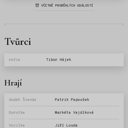
VČETNĚ PROBĚHLÝCH UDÁLOSTÍ
Tvůrci
režie
Tibor Hájek
Hrají
dudák Švanda
Patrik Papoušek
Dorotka
Markéta Vajdíková
Vocilka
Jiří Louda