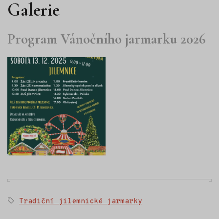
Galerie
Program Vánočního jarmarku 2026
Štítky:
Tradiční jilemnické jarmarky