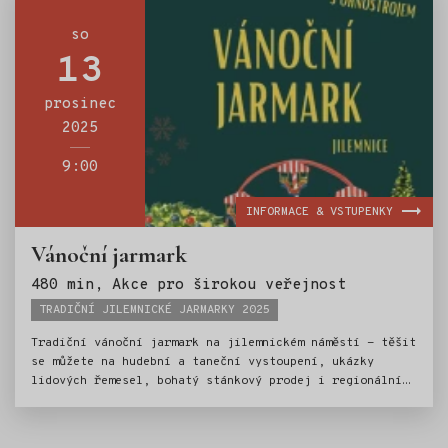
so
13
prosinec
2025
9:00
INFORMACE & VSTUPENKY
Vánoční jarmark
Štítky:
480 min, Akce pro širokou veřejnost
TRADIČNÍ JILEMNICKÉ JARMARKY 2025
Tradiční vánoční jarmark na jilemnickém náměstí - těšit
se můžete na hudební a taneční vystoupení, ukázky
lidových řemesel, bohatý stánkový prodej i regionální
gastronomii. Vánoční jarmark bude zakončen jako již
tradičně slavnostním ohňostrojem.