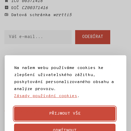
IČO
00371416
DIČ
CZ00371416
Datová schránka
wrrtti5
Váš
ODEBÍRAT
e-
mail
Domů
SD Jilm
Kino 70
Městská knihovna
Na našem webu používáme cookies ke
IC Jilemnice
Projekty SD Jilm
Články
zlepšení uživatelského zážitku,
poskytování personalizovaného obsahu a
Kontakt
analýze provozu.
Zásady používání cookies
.
Ke stažení
Často kladené dotazy
Témata
Ochrana osobních údajů
Rozpočet
PŘIJMOUT VŠE
ODMÍTNOUT