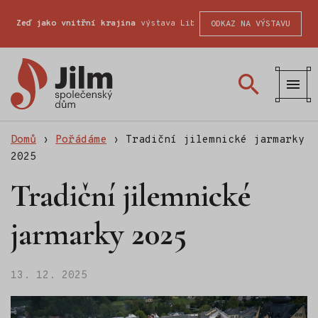
Zeď jako vnitřní krajina
výstava Liberecké školy fotografické
ODKAZ NA VÝSTAVU
Společenský
dům
Jilm
Domů
›
Pořádáme
›
Tradiční jilemnické jarmarky
2025
Tradiční jilemnické
jarmarky 2025
13. 12. 2025