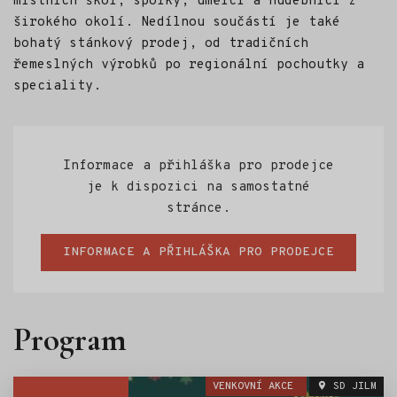
místních škol, spolky, umělci a hudebníci z
širokého okolí. Nedílnou součástí je také
bohatý stánkový prodej, od tradičních
řemeslných výrobků po regionální pochoutky a
speciality.
Informace a přihláška pro prodejce
je k dispozici na samostatné
stránce.
INFORMACE A PŘIHLÁŠKA PRO PRODEJCE
Program
VENKOVNÍ AKCE
SD JILM