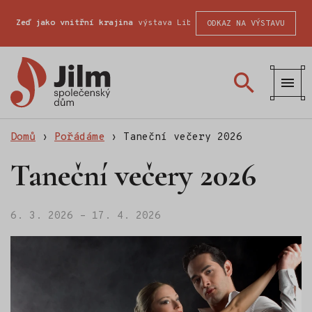
Zeď jako vnitřní krajina
výstava Liberecké školy fotografické
ODKAZ NA VÝSTAVU
Společenský
dům
Jilm
Domů
›
Pořádáme
›
Taneční večery 2026
Taneční večery 2026
6. 3. 2026 – 17. 4. 2026