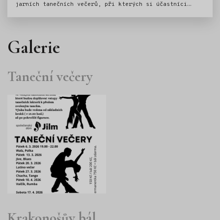
jarních tanečních večerů, při kterých si účastníci
osvěží samotné základy společenských tanců a naučí se
nové pokročilé figurace.Přijďte si užít večer plný
tance, živé hudby, předtančení a ukázek latinsko-
Galerie
amerických tanců. Rezervace míst je možná od 6. 4. 2026
v Informačním centru Jilemnice.
Taneční večery
Krakonošův bál