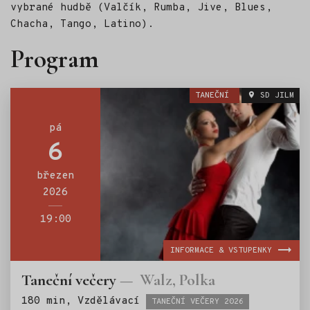
vybrané hudbě (Valčík, Rumba, Jive, Blues,
Chacha, Tango, Latino).
Program
TANEČNÍ
SD JILM
pá
6
březen
2026
19:00
INFORMACE & VSTUPENKY
Taneční večery
Walz, Polka
Štítky:
180 min, Vzdělávací
TANEČNÍ VEČERY 2026