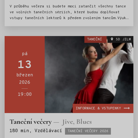
V průběhu večera si budete moci zatančit všechny tance
ve volných tanečních sériích, které budou doplňovat
vstupy tanečních lektorů k předem zvoleným tancům.Výuka
bude vedena od základních kroků (v 19 hod.) až po
pokročilé figurace.Na tuto sérii událostí nabízíme
k zakoupení permanentku v hodnotě 750,- (permanentka
TANEČNÍ
SD JILM
umožňuje vstup na 5 tanečních výukových lekcí a vstup
na závěrečný Krakonošův bál).
pá
13
březen
2026
19:00
INFORMACE & VSTUPENKY
Taneční večery
Jive, Blues
Štítky:
180 min, Vzdělávací
TANEČNÍ VEČERY 2026