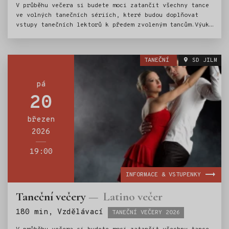
V průběhu večera si budete moci zatančit všechny tance
ve volných tanečních sériích, které budou doplňovat
vstupy tanečních lektorů k předem zvoleným tancům.Výuka
bude vedena od základních kroků (v 19 hod.) až po
pokročilé figurace.Na tuto sérii událostí nabízíme
k zakoupení permanentku v hodnotě 750,- (permanentka
TANEČNÍ
SD JILM
umožňuje vstup na 5 tanečních výukových lekcí a vstup
na závěrečný Krakonošův bál).
pá
20
březen
2026
19:00
INFORMACE & VSTUPENKY
Taneční večery
Latino večer
Štítky:
180 min, Vzdělávací
TANEČNÍ VEČERY 2026