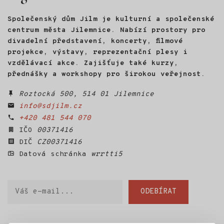
Společenský dům Jilm je kulturní a společenské
centrum města Jilemnice. Nabízí prostory pro
divadelní představení, koncerty, filmové
projekce, výstavy, reprezentační plesy i
vzdělávací akce. Zajišťuje také kurzy,
přednášky a workshopy pro širokou veřejnost.
Roztocká 500, 514 01 Jilemnice
info@sdjilm.cz
+420 481 544 070
IČO
00371416
DIČ
CZ00371416
Datová schránka
wrrtti5
Váš
ODEBÍRAT
e-
mail