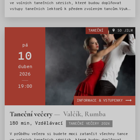
ve volných tanečních sériích, které budou doplňovat
vstupy tanečních lektorů k předem zvoleným tancům.Výuka
bude vedena od základních kroků (v 19 hod.) až po
pokročilé figurace.Na tuto sérii událostí nabízíme
k zakoupení permanentku v hodnotě 750,- (permanentka
TANEČNÍ
SD JILM
umožňuje vstup na 5 tanečních výukových lekcí a vstup
na závěrečný Krakonošův bál).
pá
10
duben
2026
19:00
INFORMACE & VSTUPENKY
Taneční večery
Valčík, Rumba
Štítky:
180 min, Vzdělávací
TANEČNÍ VEČERY 2026
V průběhu večera si budete moci zatančit všechny tance