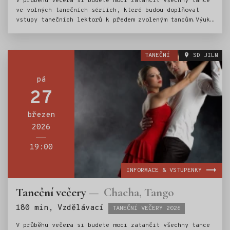
V průběhu večera si budete moci zatančit všechny tance
ve volných tanečních sériích, které budou doplňovat
vstupy tanečních lektorů k předem zvoleným tancům.Výuka
bude vedena od základních kroků (v 19 hod.) až po
pokročilé figurace.Na tuto sérii událostí nabízíme
k zakoupení permanentku v hodnotě 750,- (permanentka
TANEČNÍ
SD JILM
umožňuje vstup na 5 tanečních výukových lekcí a vstup
na závěrečný Krakonošův bál).
pá
27
březen
2026
19:00
INFORMACE & VSTUPENKY
Taneční večery
Chacha, Tango
Štítky:
180 min, Vzdělávací
TANEČNÍ VEČERY 2026
V průběhu večera si budete moci zatančit všechny tance