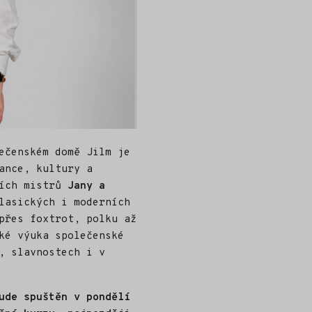
ečenském domě Jilm je
ance, kultury a
ních mistrů
Jany a
lasických i moderních
přes foxtrot, polku až
ké výuka společenské
, slavnostech i v
ude spuštěn v pondělí