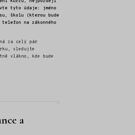
ění kurzu, nejpozději
vte tyto údaje: jméno
su, školu (kterou bude
 telefon na zákonného
ná za celý pár
rku, sledujte
tně vlákno, kde bude
ance a