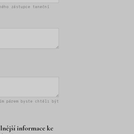
ného zástupce taneční
ím párem byste chtěli být
lnější informace ke