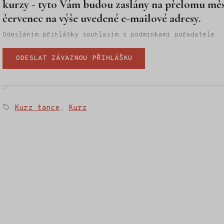
kurzy - tyto Vám budou zaslány na přelomu měs
červenec na výše uvedené e-mailové adresy.
Odesláním přihlášky souhlasím s podmínkami pořadatele
ODESLAT ZÁVAZNOU PŘIHLÁŠKU
Štítky:
Kurz tance
,
Kurz