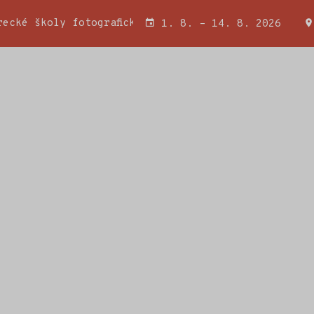
ecké školy fotografické a Wojciecha Miatkowského
1. 8. – 14. 8. 2026