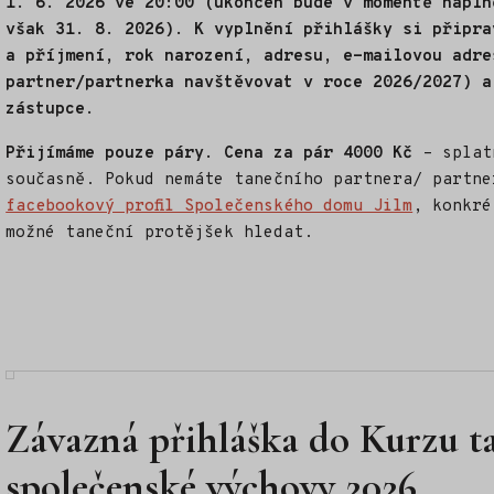
1. 6. 2026 ve 20:00 (ukončen bude v momentě napln
však 31. 8. 2026). K vyplnění přihlášky si připra
a příjmení, rok narození, adresu, e-mailovou adre
partner/partnerka navštěvovat v roce 2026/2027) a
zástupce.
Přijímáme pouze páry.
Cena za pár 4000 Kč
– splat
současně. Pokud nemáte tanečního partnera/ partne
facebookový profil Společenského domu Jilm
, konkré
možné taneční protějšek hledat.
Závazná přihláška do Kurzu t
společenské výchovy 2026