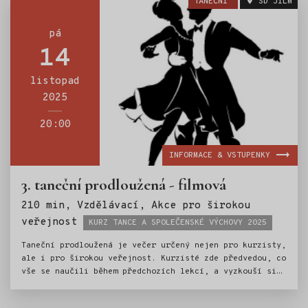
TANEČNÍ
SD JILM
a etiky.Kurz tance je tak ideální přípravou pro vstup
do světa společenských událostí.
pá
14
listopad
2025
20:00
INFORMACE & VSTUPENKY
3. taneční prodloužená - filmová
210 min, Vzdělávací, Akce pro širokou
Štítky:
veřejnost
KURZ TANCE A SPOLEČENSKÉ VÝCHOVY 2025
Taneční prodloužená je večer určený nejen pro kurzisty,
ale i pro širokou veřejnost. Kurzisté zde předvedou, co
vše se naučili během předchozích lekcí, a vyzkouší si
atmosféru skutečné společenské události. Večerem
provází taneční mistr Ondřej Scholz. O živý hudební