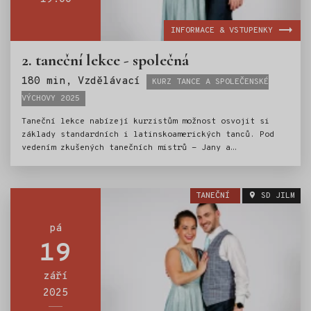
INFORMACE & VSTUPENKY
2. taneční lekce - společná
Štítky:
180 min, Vzdělávací
KURZ TANCE A SPOLEČENSKÉ
VÝCHOVY 2025
Taneční lekce nabízejí kurzistům možnost osvojit si
základy standardních i latinskoamerických tanců. Pod
vedením zkušených tanečních mistrů - Jany a
Ondřeje Scholzových, si mladí tanečníci vyzkouší
valčík, jive, cha-chu a další oblíbené tance. Nedílnou
součástí kurzu je i výuka základů společenského chování
TANEČNÍ
SD JILM
a etiky.Kurz tance je tak ideální přípravou pro vstup
do světa společenských událostí.
pá
19
září
2025