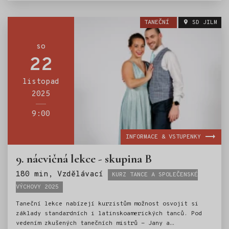
provází taneční mistr Ondřej Scholz. O živý hudební
doprovod se postarají Petr Hájek a Jakub Kuřík.
TANEČNÍ
SD JILM
so
22
listopad
2025
9:00
INFORMACE & VSTUPENKY
9. nácvičná lekce - skupina B
Štítky:
180 min, Vzdělávací
KURZ TANCE A SPOLEČENSKÉ
VÝCHOVY 2025
Taneční lekce nabízejí kurzistům možnost osvojit si
základy standardních i latinskoamerických tanců. Pod
vedením zkušených tanečních mistrů - Jany a