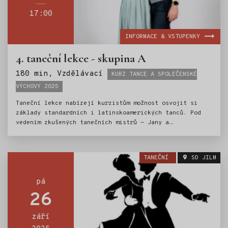
17:00
INFORMACE & VSTUPENKY
4. taneční lekce - skupina A
Štítky:
180 min, Vzdělávací
KURZ TANCE A SPOLEČENSKÉ
VÝCHOVY 2025
Taneční lekce nabízejí kurzistům možnost osvojit si
základy standardních i latinskoamerických tanců. Pod
vedením zkušených tanečních mistrů - Jany a
Ondřeje Scholzových, si mladí tanečníci vyzkouší
valčík, jive, cha-chu a další oblíbené tance. Nedílnou
součástí kurzu je i výuka základů společenského chování
TANEČNÍ
SD JILM
a etiky.Kurz tance je tak ideální přípravou pro vstup
do světa společenských událostí.
pá
26
září