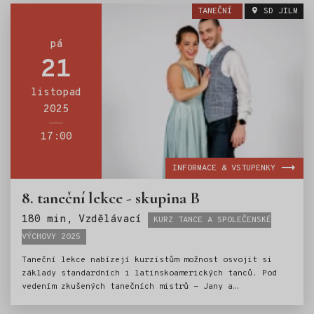
doprovod se postarají Petr Hájek a Jakub Kuřík.
TANEČNÍ
SD JILM
pá
21
listopad
2025
17:00
INFORMACE & VSTUPENKY
8. taneční lekce - skupina B
Štítky:
180 min, Vzdělávací
KURZ TANCE A SPOLEČENSKÉ
VÝCHOVY 2025
Taneční lekce nabízejí kurzistům možnost osvojit si
základy standardních i latinskoamerických tanců. Pod
vedením zkušených tanečních mistrů - Jany a
Ondřeje Scholzových, si mladí tanečníci vyzkouší
valčík, jive, cha-chu a další oblíbené tance. Nedílnou