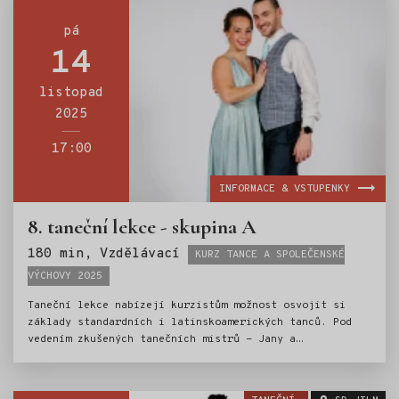
do světa společenských událostí.
pá
14
listopad
2025
17:00
INFORMACE & VSTUPENKY
8. taneční lekce - skupina A
Štítky:
180 min, Vzdělávací
KURZ TANCE A SPOLEČENSKÉ
VÝCHOVY 2025
Taneční lekce nabízejí kurzistům možnost osvojit si
základy standardních i latinskoamerických tanců. Pod
vedením zkušených tanečních mistrů - Jany a
Ondřeje Scholzových, si mladí tanečníci vyzkouší
valčík, jive, cha-chu a další oblíbené tance. Nedílnou
součástí kurzu je i výuka základů společenského chování