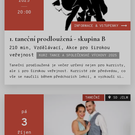
2025
20:00
INFORMACE & VSTUPENKY
1. taneční prodloužená - skupina B
210 min, Vzdělávací, Akce pro širokou
Štítky:
veřejnost
KURZ TANCE A SPOLEČENSKÉ VÝCHOVY 2025
Taneční prodloužená je večer určený nejen pro kurzisty,
ale i pro širokou veřejnost. Kurzisté zde předvedou, co
vše se naučili během předchozích lekcí, a vyzkouší si
atmosféru skutečné společenské události. Večerem
provází taneční mistr Ondřej Scholz. O živý hudební
doprovod se postarají Petr Hájek a Jakub Kuřík.
TANEČNÍ
SD JILM
pá
3
říjen