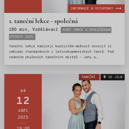
INFORMACE & VSTUPENKY
1. taneční lekce - společná
Štítky:
180 min, Vzdělávací
KURZ TANCE A SPOLEČENSKÉ
VÝCHOVY 2025
Taneční lekce nabízejí kurzistům možnost osvojit si
základy standardních i latinskoamerických tanců. Pod
vedením zkušených tanečních mistrů - Jany a
Ondřeje Scholzových, si mladí tanečníci vyzkouší
valčík, jive, cha-chu a další oblíbené tance. Nedílnou
součástí kurzu je i výuka základů společenského chování
TANEČNÍ
SD JILM
a etiky.Kurz tance je tak ideální přípravou pro vstup
do světa společenských událostí.
pá
12
září
2025
19:00