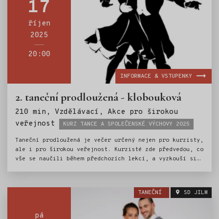
17
říjen
2025
20:00
INFORMACE & VSTUPENKY
2. taneční prodloužená - klobouková
210 min, Vzdělávací, Akce pro širokou
Štítky:
veřejnost
KURZ TANCE A SPOLEČENSKÉ VÝCHOVY 2025
Taneční prodloužená je večer určený nejen pro kurzisty,
ale i pro širokou veřejnost. Kurzisté zde předvedou, co
vše se naučili během předchozích lekcí, a vyzkouší si
atmosféru skutečné společenské události. Večerem
provází taneční mistr Ondřej Scholz. O živý hudební
doprovod se postarají Petr Hájek a Jakub Kuřík.
TANEČNÍ
SD JILM
pá