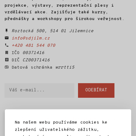
projekce, výstavy, reprezentační plesy i
vzdělávací akce. Zajišťuje také kurzy,
přednášky a workshopy pro širokou veřejnost.
Roztocká 500, 514 01 Jilemnice
info@sdjilm.cz
+420 481 544 070
IČO
00371416
DIČ
CZ00371416
Datová schránka
wrrtti5
Váš
ODEBÍRAT
e-
mail
Domů
SD Jilm
Kino 70
Městská knihovna
Na našem webu používáme cookies ke
IC Jilemnice
Projekty SD Jilm
Články
zlepšení uživatelského zážitku,