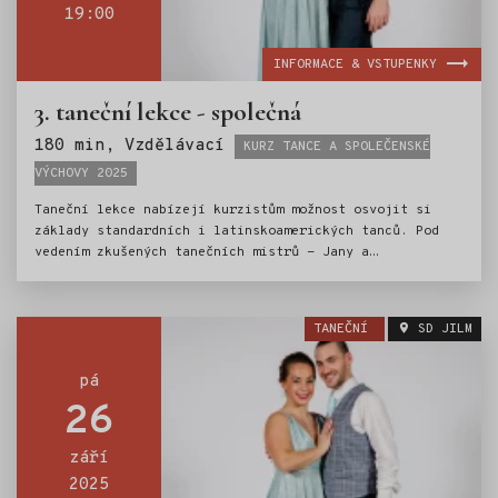
19:00
INFORMACE & VSTUPENKY
3. taneční lekce - společná
Štítky:
180 min, Vzdělávací
KURZ TANCE A SPOLEČENSKÉ
VÝCHOVY 2025
Taneční lekce nabízejí kurzistům možnost osvojit si
základy standardních i latinskoamerických tanců. Pod
vedením zkušených tanečních mistrů - Jany a
Ondřeje Scholzových, si mladí tanečníci vyzkouší
valčík, jive, cha-chu a další oblíbené tance. Nedílnou
součástí kurzu je i výuka základů společenského chování
TANEČNÍ
SD JILM
a etiky.Kurz tance je tak ideální přípravou pro vstup
do světa společenských událostí.
pá
26
září
2025