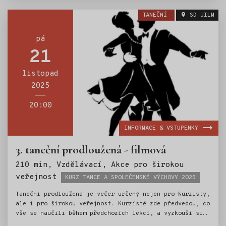
součástí kurzu je i výuka základů společenského chování
TANEČNÍ
SD JILM
a etiky.Kurz tance je tak ideální přípravou pro vstup
do světa společenských událostí.
pá
21
listopad
2025
20:00
INFORMACE & VSTUPENKY
3. taneční prodloužená - filmová
210 min, Vzdělávací, Akce pro širokou
Štítky:
veřejnost
KURZ TANCE A SPOLEČENSKÉ VÝCHOVY 2025
Taneční prodloužená je večer určený nejen pro kurzisty,
ale i pro širokou veřejnost. Kurzisté zde předvedou, co
vše se naučili během předchozích lekcí, a vyzkouší si
atmosféru skutečné společenské události. Večerem