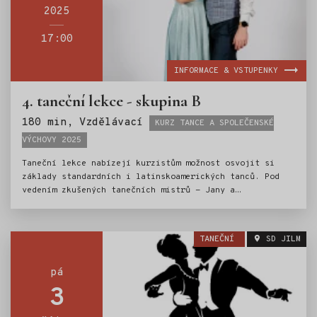
2025
17:00
INFORMACE & VSTUPENKY
4. taneční lekce - skupina B
Štítky:
180 min, Vzdělávací
KURZ TANCE A SPOLEČENSKÉ
VÝCHOVY 2025
Taneční lekce nabízejí kurzistům možnost osvojit si
základy standardních i latinskoamerických tanců. Pod
vedením zkušených tanečních mistrů - Jany a
Ondřeje Scholzových, si mladí tanečníci vyzkouší
valčík, jive, cha-chu a další oblíbené tance. Nedílnou
součástí kurzu je i výuka základů společenského chování
TANEČNÍ
SD JILM
a etiky.Kurz tance je tak ideální přípravou pro vstup
do světa společenských událostí.
pá
3