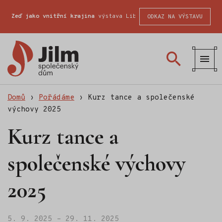
Zeď jako vnitřní krajina
výstava Liberecké školy fotografické 
ODKAZ NA VÝSTAVU
Společenský
dům
Jilm
Domů
›
Pořádáme
›
Kurz tance a společenské
výchovy 2025
Kurz tance a
společenské výchovy
2025
5. 9. 2025 – 29. 11. 2025