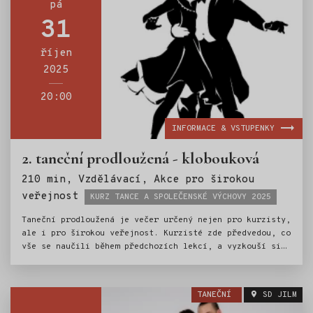
pá
31
říjen
2025
20:00
INFORMACE & VSTUPENKY
2. taneční prodloužená - klobouková
210 min, Vzdělávací, Akce pro širokou
Štítky:
veřejnost
KURZ TANCE A SPOLEČENSKÉ VÝCHOVY 2025
Taneční prodloužená je večer určený nejen pro kurzisty,
ale i pro širokou veřejnost. Kurzisté zde předvedou, co
vše se naučili během předchozích lekcí, a vyzkouší si
atmosféru skutečné společenské události. Večerem
provází taneční mistr Ondřej Scholz. O živý hudební
doprovod se postarají Petr Hájek a Jakub Kuřík.
TANEČNÍ
SD JILM