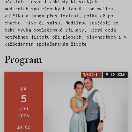
účastníci osvojí základy klasických i
moderních společenských tanců – od waltzu,
valčíku a tanga přes foxtrot, polku až po
chachu, jive či salsu. Nedílnou součástí je
také výuka společenské etikety, která dodá
potřebnou jistotu při plesech, slavnostech i v
každodenním společenském životě.
Program
TANEČNÍ
SD JILM
pá
5
září
2025
19:00