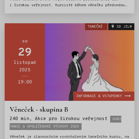
i širokou veřejnost. Kurzisté během věnečku předvedou
všechny tance, které se během uplynulých týdnů naučili.
Program obohatí vystoupení jilemnické taneční skupiny
Paul Dance, která předvede show-dance choreografie
TANEČNÍ
SD JILM
a také ukázky latinsko-amerických tanců. K tanci
i poslechu zahraje živá hudba.
so
29
listopad
2025
19:00
INFORMACE & VSTUPENKY
Věneček - skupina B
Štítky:
240 min, Akce pro širokou veřejnost
KURZ
TANCE A SPOLEČENSKÉ VÝCHOVY 2025
Věneček je slavnostním vyvrcholením tanečního kurzu, na