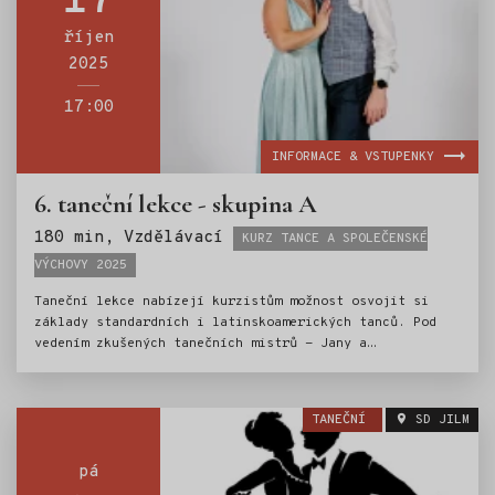
17
říjen
2025
17:00
INFORMACE & VSTUPENKY
6. taneční lekce - skupina A
Štítky:
180 min, Vzdělávací
KURZ TANCE A SPOLEČENSKÉ
VÝCHOVY 2025
Taneční lekce nabízejí kurzistům možnost osvojit si
základy standardních i latinskoamerických tanců. Pod
vedením zkušených tanečních mistrů - Jany a
Ondřeje Scholzových, si mladí tanečníci vyzkouší
valčík, jive, cha-chu a další oblíbené tance. Nedílnou
součástí kurzu je i výuka základů společenského chování
TANEČNÍ
SD JILM
a etiky.Kurz tance je tak ideální přípravou pro vstup
do světa společenských událostí.
pá