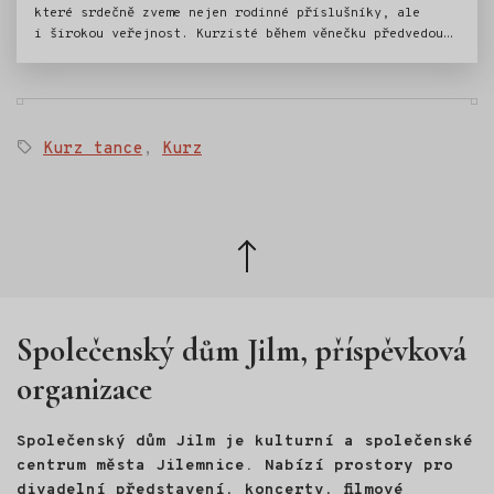
které srdečně zveme nejen rodinné příslušníky, ale
i širokou veřejnost. Kurzisté během věnečku předvedou
všechny tance, které se během uplynulých týdnů naučili.
Program obohatí vystoupení jilemnické taneční skupiny
Paul Dance, která předvede show-dance choreografie
a také ukázky latinsko-amerických tanců. K tanci
i poslechu zahraje živá hudba.
Štítky:
Kurz tance
,
Kurz
Zpět
nahoru
Společenský dům Jilm, příspěvková
organizace
Společenský dům Jilm je kulturní a společenské
centrum města Jilemnice. Nabízí prostory pro
divadelní představení, koncerty, filmové