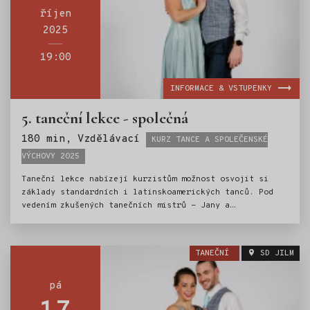
říjen
2025
19:00
INFORMACE & VSTUPENKY
5. taneční lekce - společná
Štítky:
180 min, Vzdělávací
KURZ TANCE A SPOLEČENSKÉ
VÝCHOVY 2025
Taneční lekce nabízejí kurzistům možnost osvojit si
základy standardních i latinskoamerických tanců. Pod
vedením zkušených tanečních mistrů - Jany a
Ondřeje Scholzových, si mladí tanečníci vyzkouší
valčík, jive, cha-chu a další oblíbené tance. Nedílnou
součástí kurzu je i výuka základů společenského chování
TANEČNÍ
SD JILM
a etiky.Kurz tance je tak ideální přípravou pro vstup
do světa společenských událostí.
pá