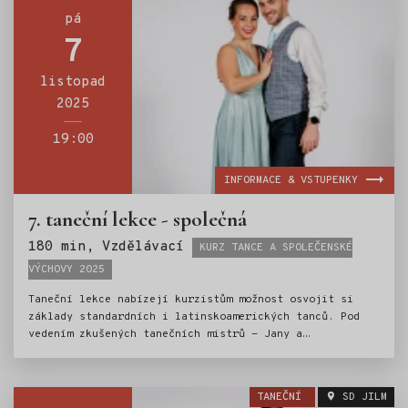
pá
7
listopad
2025
19:00
INFORMACE & VSTUPENKY
7. taneční lekce - společná
Štítky:
180 min, Vzdělávací
KURZ TANCE A SPOLEČENSKÉ
VÝCHOVY 2025
Taneční lekce nabízejí kurzistům možnost osvojit si
základy standardních i latinskoamerických tanců. Pod
vedením zkušených tanečních mistrů - Jany a
Ondřeje Scholzových, si mladí tanečníci vyzkouší
valčík, jive, cha-chu a další oblíbené tance. Nedílnou
součástí kurzu je i výuka základů společenského chování
TANEČNÍ
SD JILM
a etiky.Kurz tance je tak ideální přípravou pro vstup