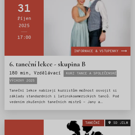
31
říjen
2025
17:00
INFORMACE & VSTUPENKY
6. taneční lekce - skupina B
Štítky:
180 min, Vzdělávací
KURZ TANCE A SPOLEČENSKÉ
VÝCHOVY 2025
Taneční lekce nabízejí kurzistům možnost osvojit si
základy standardních i latinskoamerických tanců. Pod
vedením zkušených tanečních mistrů - Jany a
Ondřeje Scholzových, si mladí tanečníci vyzkouší
valčík, jive, cha-chu a další oblíbené tance. Nedílnou
součástí kurzu je i výuka základů společenského chování
TANEČNÍ
SD JILM
a etiky.Kurz tance je tak ideální přípravou pro vstup
do světa společenských událostí.