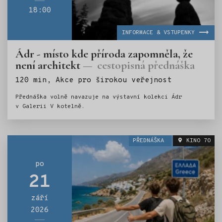
18:00
INFORMACE & VSTUPENKY
Ádr - místo kde příroda zapomněla, že
není architekt
cestopisná přednáška
Štítky:
120 min, Akce pro širokou veřejnost
Přednáška volně navazuje na výstavní kolekci Ádr
v Galerii V kotelně.
PŘEDNÁŠKA
KINO 70
po
21
září
2026