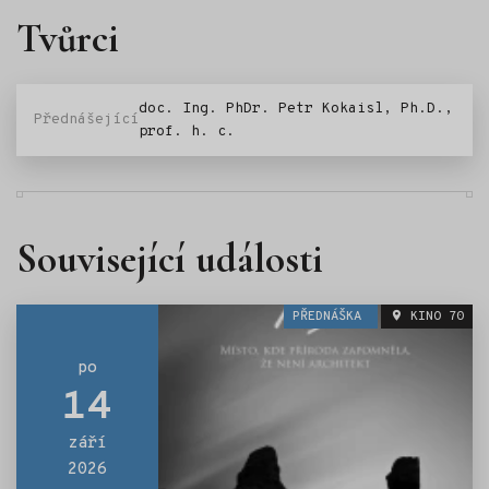
Tvůrci
doc. Ing. PhDr. Petr Kokaisl, Ph.D.,
Přednášející
prof. h. c.
Související události
PŘEDNÁŠKA
KINO 70
po
14
září
2026