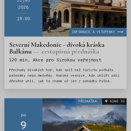
říjen
2026
18:00
INFORMACE & VSTUPENKY
Severní Makedonie - divoká kráska
Balkánu
cestopisná přednáška
Štítky:
120 min, Akce pro širokou veřejnost
Přechody divokých hor, kde spíš než turistu potkáte
pašeráky nebo medvědy. Horské vesnice, kde uhlíři pálí
dřevěné uhlí, jak to známe už jen z pohádky Pyšná
princezna. Průzračné Ohridské jezero (UNESCO), které je
napájeno podzemními říčkami. Města s vůní orientu,
úchvatné kaňony, výborná makedonská kuchyně a srdeční
PŘEDNÁŠKA
KINO 70
lidé. To vše v přednášce Pavly Bičíkové.
po
9