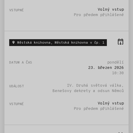
Volný vstup
Pro předem přihlášené
Městská knihovna, Městská knihovna v čp. 1
pondělí
23. březen 2026
10:30
IV. Druhá světová válka,
Benešovy dekrety a odsun Němců
Volný vstup
Pro předem přihlášené