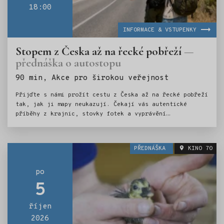
18:00
INFORMACE & VSTUPENKY
Stopem z Česka až na řecké pobřeží
přednáška o autostopu
Štítky:
90 min, Akce pro širokou veřejnost
Přijďte s námi prožít cestu z Česka až na řecké pobřeží
tak, jak ji mapy neukazují. Čekají vás autentické
příběhy z krajnic, stovky fotek a vyprávění
o nečekaných setkáních v zemích, kterými jsme
projížděli. Ukážeme vám, že ta největší dobrodružství
nezačínají pevným plánem, ale náhodou a odvahou věřit
PŘEDNÁŠKA
KINO 70
lidem. Na setkání se těší Vojtěch Šturma & Matěj Xaver
Hák.
po
5
říjen
2026