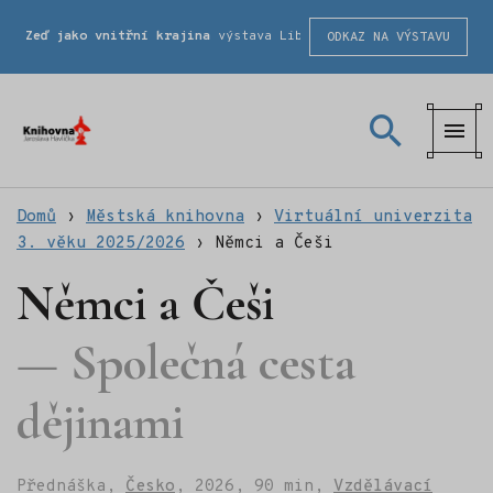
Zeď jako vnitřní krajina
výstava Liberecké školy fotografické
ODKAZ NA VÝSTAVU
Městská
knihovna
Domů
›
Městská knihovna
›
Virtuální univerzita
3. věku 2025/2026
›
Němci a Češi
Němci a Češi
Společná cesta
dějinami
Přednáška,
Česko
,
2026,
90 min,
Vzdělávací