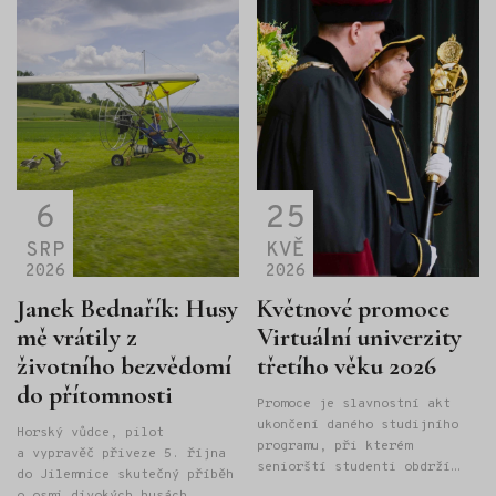
6
25
SRP
KVĚ
2026
2026
Janek Bednařík: Husy
Květnové promoce
mě vrátily z
Virtuální univerzity
životního bezvědomí
třetího věku 2026
do přítomnosti
Promoce je slavnostní akt
ukončení daného studijního
Horský vůdce, pilot
programu, při kterém
a vypravěč přiveze 5. října
seniorští studenti obdrží
do Jilemnice skutečný příběh
"Osvědčení o absolutoriu
o osmi divokých husách,