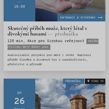
18:00
INFORMACE & VSTUPENKY
Skutečný příběh muže, který létal s
divokými husami
přednáška
Štítky:
120 min, Akce pro širokou veřejnost
KNIŽNÍ
FESTIVAL MEZI ŘÁDKY 2026
Audiovizuální projekce pro malé i velké. Napínavý
příběh člověka a divokých hus o sounáležitosti,
přátelství a přírodě.
PŘEDNÁŠKA
KINO 70
po
26