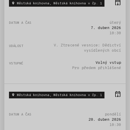
Městská knihovna, Městská knihovna v čp. 1
úterý
7. duben 2026
10:30
V. Ztracené vesnice: Dědictví
vysídlených obcí
Volný vstup
Pro předem přihlášené
Městská knihovna, Městská knihovna v čp. 1
pondělí
20. duben 2026
10:30