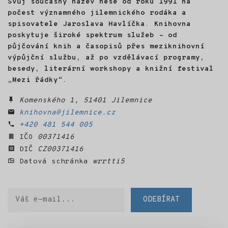
Svůj současný název nese od roku 1991 na
počest významného jilemnického rodáka a
spisovatele Jaroslava Havlíčka. Knihovna
poskytuje široké spektrum služeb – od
půjčování knih a časopisů přes meziknihovní
výpůjční službu, až po vzdělávací programy,
besedy, literární workshopy a knižní festival
„Mezi řádky“.
Komenského 1, 51401 Jilemnice
knihovna@jilemnice.cz
+420 481 544 005
IČO
00371416
DIČ
CZ00371416
Datová schránka
wrrtti5
Váš
ODEBÍRAT
e-
mail