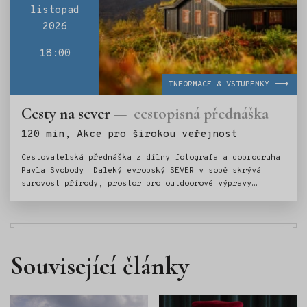
listopad
2026
18:00
INFORMACE & VSTUPENKY
Cesty na sever
cestopisná přednáška
Štítky:
120 min, Akce pro širokou veřejnost
Cestovatelská přednáška z dílny fotografa a dobrodruha
Pavla Svobody. Daleký evropský SEVER v sobě skrývá
surovost přírody, prostor pro outdoorové výpravy
i jistou dávku návykovosti.
Související články