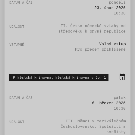
pondělí
23. únor 2026
10:30
II. Česko-německé vztahy od
středověku k první republice
Volný vstup
Pro předem přihlášené
Městská knihovna, Městská knihovna v čp. 1
pátek
6. březen 2026
10:30
III. Němci v meziválečném
Československu: Spolužití a
konflikty