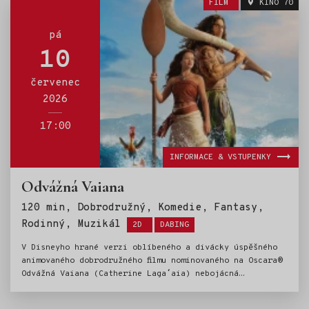
FILM
KINO 70
osvobodí krvežíznivé démony skryté v prastaré knize.
Rodinné setkání se tak změní v krvavou noční můru plnou
démonů.
pá
10
červenec
2026
17:00
INFORMACE & VSTUPENKY
Odvážná Vaiana
120 min, Dobrodružný, Komedie, Fantasy,
Štítky:
Rodinný, Muzikál
2D
DABING
V Disneyho hrané verzi oblíbeného a divácky úspěšného
animovaného dobrodružného filmu nominovaného na Oscara®
Odvážná Vaiana (Catherine Lagaʻaia) nebojácná
dospívající dívka, vyslyší volání oceánu a poprvé se
vydává za hranice útesů svého ostrova Motunui s kdysi