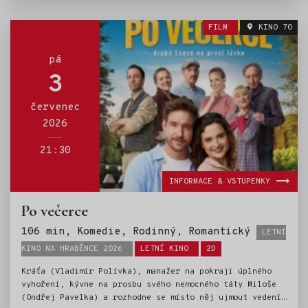
FILM
KINO 70
pá
3
červenec
2026
21:30
INFORMACE & VSTUPENKY
Po večerce
Štítky:
106 min, Komedie, Rodinný, Romantický
LETNÍ
KINO NA HRABĚNCE 2026
LETNÍ KINO
2D
Kráťa (Vladimír Polívka), manažer na pokraji úplného
vyhoření, kývne na prosbu svého nemocného táty Miloše
(Ondřej Pavelka) a rozhodne se místo něj ujmout vedení