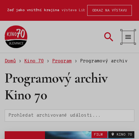
Zeď jako vnitřní krajina
výstava Liberecké školy fotografické
ODKAZ NA VÝSTAVU
Kino
70
Domů
›
Kino 70
›
Program
›
Programový archiv
Programový archiv
Kino 70
Hledat
FILM
KINO 70