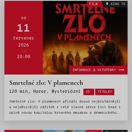
mocným polobohem Mauim (Dwayne Johnson), na
FILM
KINO 70
nezapomenutelnou cestu, aby zachránila svůj lid.
so
11
červenec
2026
20:00
INFORMACE & VSTUPENKY
Smrtelné zlo: V plamenech
Štítky:
120 min, Horor, Mysteriózní
2D
TITULKY
Smrtelné zlo: V plamenech přináší dosud nejbrutálnější
a nejděsivější zážitek z celé slavné série Evil Dead s
úplně novou kapitolou krvavého masakru a démonického
chaosu. Příběh sleduje truchlící Alici (Souheila
Yacoub), která po ztrátě manžela hledá útěchu u svých
příbuzných v jejich odlehlém rodinném domě. Zde omylem