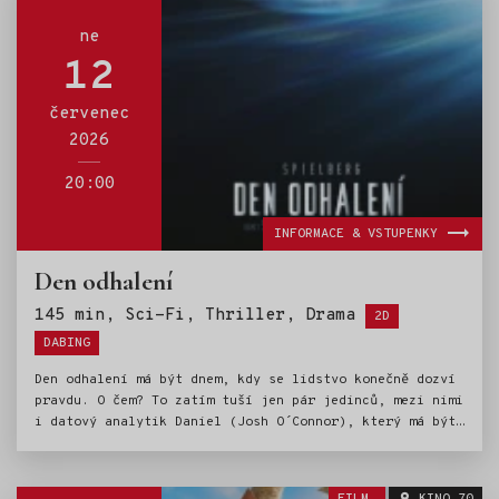
ne
12
červenec
2026
20:00
INFORMACE & VSTUPENKY
Den odhalení
Štítky:
145 min, Sci-Fi, Thriller, Drama
2D
DABING
Den odhalení má být dnem, kdy se lidstvo konečně dozví
pravdu. O čem? To zatím tuší jen pár jedinců, mezi nimi
i datový analytik Daniel (Josh O´Connor), který má být
tím, kdo vše zveřejní. K jeho smůle však existuje
všehoschopný tým lidí, jehož posláním je tomuhle úniku
informací zabránit. Za každou cenu. Mají pro to celou