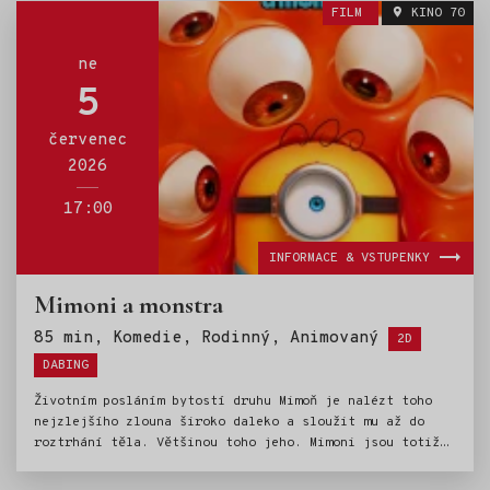
přání, tajemství i pravdy, které mohou změnit jejich
FILM
KINO 70
vztahy navždy.
ne
5
červenec
2026
17:00
INFORMACE & VSTUPENKY
Mimoni a monstra
Štítky:
85 min, Komedie, Rodinný, Animovaný
2D
DABING
Životním posláním bytostí druhu Mimoň je nalézt toho
nejzlejšího zlouna široko daleko a sloužit mu až do
roztrhání těla. Většinou toho jeho. Mimoni jsou totiž
magnety na katastrofy všeho druhu, které končí špatně
výhradně pro jejich okolí. S každým záporákem, kterého