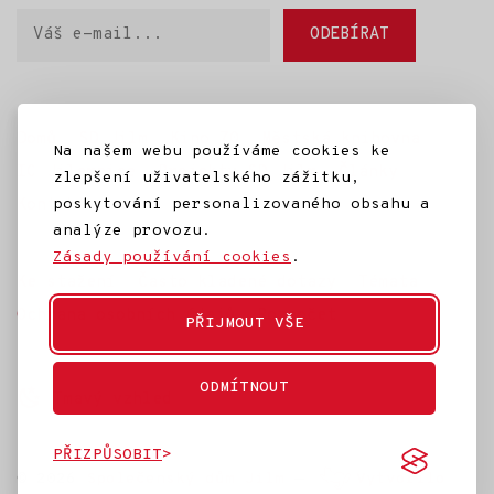
Váš
ODEBÍRAT
e-
mail
Domů
SD Jilm
Kino 70
Městská knihovna
Na našem webu používáme cookies ke
IC Jilemnice
Projekty SD Jilm
Články
zlepšení uživatelského zážitku,
poskytování personalizovaného obsahu a
Kontakt
analýze provozu.
Zásady používání cookies
.
Ke stažení
Často kladené dotazy
Témata
Ochrana osobních údajů
Rozpočet
PŘIJMOUT VŠE
ODMÍTNOUT
Tmavý vzhled
PŘIZPŮSOBIT
© 2026
Společenský dům Jilm
—
Vytvořilo