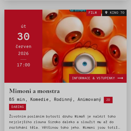
najevo, že dřívější výsledky DNA testů byly chybné
a jejich původ je úplně jiný, než si mysleli. Hrdí
FILM
KINO 70
a tvrdohlaví muži se musí vyrovnat se svou novou
identitou, a brzy se mění na vášnivé obhájce svých
„původních kořenů“. Podaří se jim navzdory všemu najít
út
společnou řeč a nezkazit svým dětem svatební den?
30
červen
2026
17:00
INFORMACE & VSTUPENKY
Mimoni a monstra
Štítky:
85 min, Komedie, Rodinný, Animovaný
2D
DABING
Životním posláním bytostí druhu Mimoň je nalézt toho
nejzlejšího zlouna široko daleko a sloužit mu až do
roztrhání těla. Většinou toho jeho. Mimoni jsou totiž