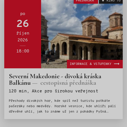
PŘEDNÁŠKA
KINO 70
po
26
říjen
2026
18:00
INFORMACE & VSTUPENKY
Severní Makedonie - divoká kráska
Balkánu
cestopisná přednáška
Štítky:
120 min, Akce pro širokou veřejnost
Přechody divokých hor, kde spíš než turistu potkáte
pašeráky nebo medvědy. Horské vesnice, kde uhlíři pálí
dřevěné uhlí, jak to známe už jen z pohádky Pyšná
princezna. Průzračné Ohridské jezero (UNESCO), které je
napájeno podzemními říčkami. Města s vůní orientu,