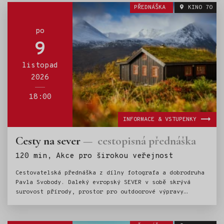
úchvatné kaňony, výborná makedonská kuchyně a srdeční
PŘEDNÁŠKA
KINO 70
lidé. To vše v přednášce Pavly Bičíkové.
po
9
listopad
2026
18:00
INFORMACE & VSTUPENKY
Cesty na sever
cestopisná přednáška
Štítky:
120 min, Akce pro širokou veřejnost
Cestovatelská přednáška z dílny fotografa a dobrodruha
Pavla Svobody. Daleký evropský SEVER v sobě skrývá
surovost přírody, prostor pro outdoorové výpravy
i jistou dávku návykovosti.