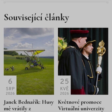
Související články
6
25
SRP
KVĚ
2026
2026
Janek Bednařík: Husy
Květnové promoce
mě vrátily z
Virtuální univerzity