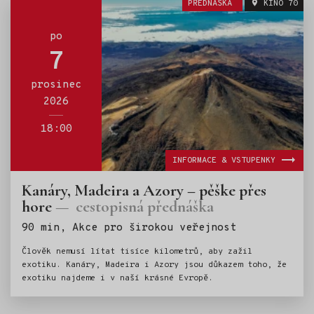
PŘEDNÁŠKA
KINO 70
po
7
prosinec
2026
18:00
INFORMACE & VSTUPENKY
Kanáry, Madeira a Azory – pěške přes
hore
cestopisná přednáška
Štítky:
90 min, Akce pro širokou veřejnost
Člověk nemusí lítat tisíce kilometrů, aby zažil
exotiku. Kanáry, Madeira i Azory jsou důkazem toho, že
exotiku najdeme i v naší krásné Evropě.