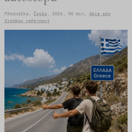
Přednáška,
Česko
,
2026,
90 min,
Akce pro
širokou veřejnost