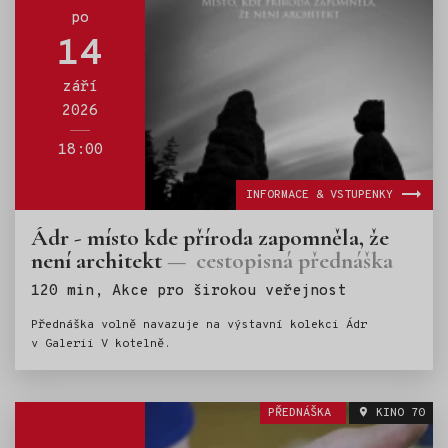
po
14
září
2026
18:00
INFORMACE & VSTUPENKY
Ádr - místo kde příroda zapomněla, že
není architekt
cestopisná přednáška
Štítky:
120 min, Akce pro širokou veřejnost
Přednáška volně navazuje na výstavní kolekci Ádr
v Galerii V kotelně.
PŘEDNÁŠKA
KINO 70