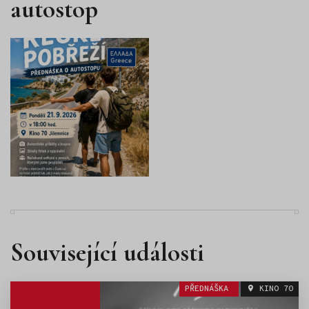
autostop
Související události
PŘEDNÁŠKA
KINO 70