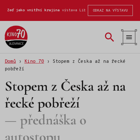
Zeď jako vnitřní krajina
výstava Liberecké školy fotografické
ODKAZ NA VÝSTAVU
Kino
70
Domů
›
Kino 70
›
Stopem z Česka až na řecké
pobřeží
Stopem z Česka až na
řecké pobřeží
přednáška o
autostopu