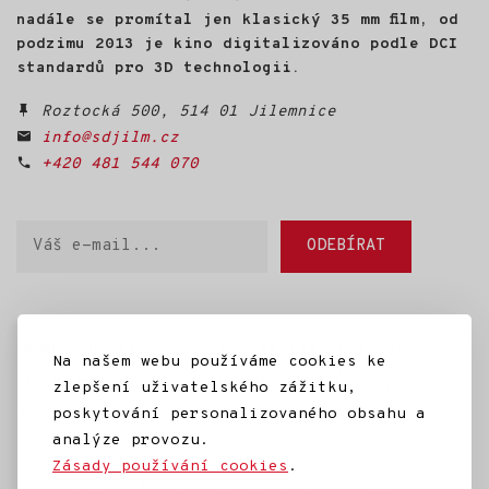
poznávat svět a nakonec
nadále se promítal jen klasický 35 mm film, od
s nimi létal na rogale nad
podzimu 2013 je kino digitalizováno podle DCI
Českým rájem. Z této
zkušenosti vznikl HUSOPAS -
standardů pro 3D technologii.
živé audiovizuální vyprávění
o husách, o člověku
Roztocká 500, 514 01 Jilemnice
a o návratu k sobě.
info@sdjilm.cz
+420 481 544 070
Váš
ODEBÍRAT
e-
mail
Domů
SD Jilm
Kino 70
Městská knihovna
Na našem webu používáme cookies ke
IC Jilemnice
Projekty SD Jilm
Články
zlepšení uživatelského zážitku,
poskytování personalizovaného obsahu a
Kontakt
analýze provozu.
Zásady používání cookies
.