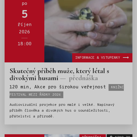
po
5
říjen
2026
18:00
INFORMACE & VSTUPENKY
Skutečný příběh muže, který létal s
divokými husami
přednáška
Štítky:
120 min, Akce pro širokou veřejnost
KNIŽNÍ
FESTIVAL MEZI ŘÁDKY 2026
Audiovizuální projekce pro malé i velké. Napínavý
příběh člověka a divokých hus o sounáležitosti,
přátelství a přírodě.