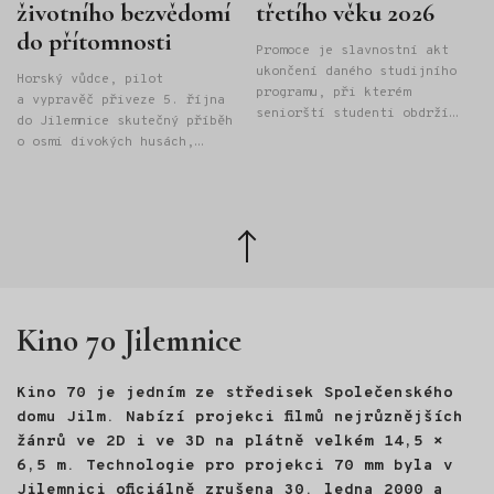
životního bezvědomí
třetího věku 2026
do přítomnosti
Promoce je slavnostní akt
ukončení daného studijního
Horský vůdce, pilot
programu, při kterém
a vypravěč přiveze 5. října
seniorští studenti obdrží
do Jilemnice skutečný příběh
"Osvědčení o absolutoriu
o osmi divokých husách,
Univerzity třetího věku" při
létání na rogale a odvaze
Provozně ekonomické fakultě
hledat vlastní cestu. Janek
České zemědělské univerzity
Bednařík strávil velkou část
v Praze.
života v horách. Pracoval
Zpět
jako mezinárodní horský
nahoru
vůdce v Alpách, Skandinávii
i Kanadě, později však
vyměnil hory za kancelář
Kino 70 Jilemnice
a manažerskou práci. Právě
tehdy se ocitl na životní
křižovatce. Odpověď, kudy
Kino 70 je jedním ze středisek Společenského
dál, našel na nečekaném
místě: ve světě divokých
domu Jilm. Nabízí projekci filmů nejrůznějších
hus. Na Velikonoce roku 2022
žánrů ve 2D i ve 3D na plátně velkém 14,5 ×
se mu vylíhlo osm housat.
6,5 m. Technologie pro projekci 70 mm byla v
Půl roku s nimi žil, učil je
Jilemnici oficiálně zrušena 30. ledna 2000 a