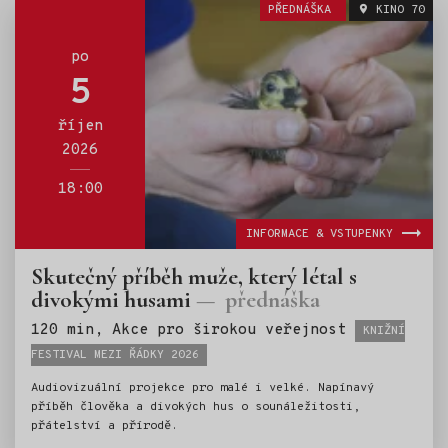
PŘEDNÁŠKA
KINO 70
lidem. Na setkání se těší Vojtěch Šturma & Matěj Xaver
Hák.
po
5
říjen
2026
18:00
INFORMACE & VSTUPENKY
Skutečný příběh muže, který létal s
divokými husami
přednáška
Štítky:
120 min, Akce pro širokou veřejnost
KNIŽNÍ
FESTIVAL MEZI ŘÁDKY 2026
Audiovizuální projekce pro malé i velké. Napínavý
příběh člověka a divokých hus o sounáležitosti,
přátelství a přírodě.