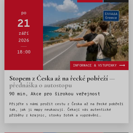
po
21
září
2026
18:00
INFORMACE & VSTUPENKY
Stopem z Česka až na řecké pobřeží
přednáška o autostopu
Štítky:
90 min, Akce pro širokou veřejnost
Přijďte s námi prožít cestu z Česka až na řecké pobřeží
tak, jak ji mapy neukazují. Čekají vás autentické
příběhy z krajnic, stovky fotek a vyprávění
o nečekaných setkáních v zemích, kterými jsme
projížděli. Ukážeme vám, že ta největší dobrodružství
nezačínají pevným plánem, ale náhodou a odvahou věřit