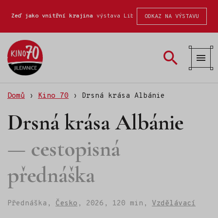
Zeď jako vnitřní krajina
výstava Liberecké školy fotografické
ODKAZ NA VÝSTAVU
Kino
70
Domů
›
Kino 70
›
Drsná krása Albánie
Drsná krása Albánie
cestopisná
přednáška
Přednáška,
Česko
,
2026,
120 min,
Vzdělávací