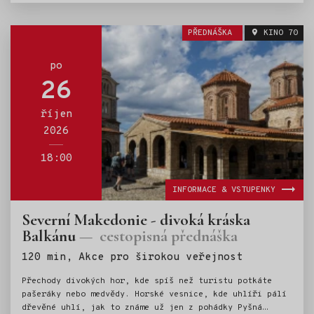
PŘEDNÁŠKA
KINO 70
po
26
říjen
2026
18:00
INFORMACE & VSTUPENKY
Severní Makedonie - divoká kráska
Balkánu
cestopisná přednáška
Štítky:
120 min, Akce pro širokou veřejnost
Přechody divokých hor, kde spíš než turistu potkáte
pašeráky nebo medvědy. Horské vesnice, kde uhlíři pálí
dřevěné uhlí, jak to známe už jen z pohádky Pyšná