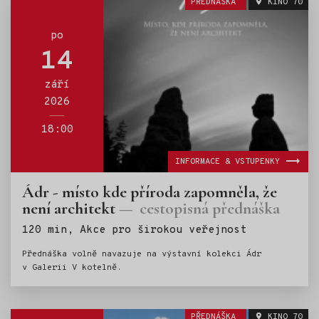
PŘEDNÁŠKA
KINO 70
po
14
září
2026
18:00
INFORMACE & VSTUPENKY
Ádr - místo kde příroda zapomněla, že
není architekt
cestopisná přednáška
Štítky:
120 min, Akce pro širokou veřejnost
Přednáška volně navazuje na výstavní kolekci Ádr
v Galerii V kotelně.
PŘEDNÁŠKA
KINO 70