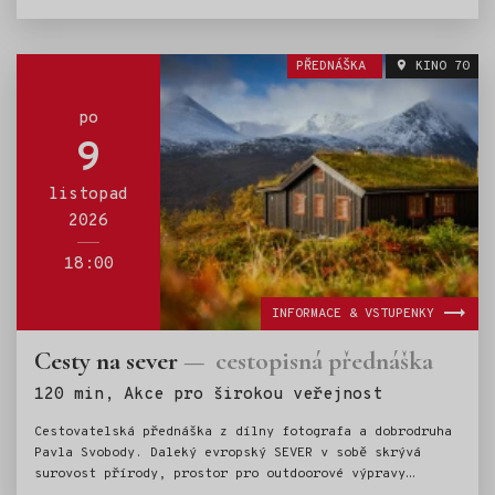
princezna. Průzračné Ohridské jezero (UNESCO), které je
napájeno podzemními říčkami. Města s vůní orientu,
úchvatné kaňony, výborná makedonská kuchyně a srdeční
PŘEDNÁŠKA
KINO 70
lidé. To vše v přednášce Pavly Bičíkové.
po
9
listopad
2026
18:00
INFORMACE & VSTUPENKY
Cesty na sever
cestopisná přednáška
Štítky:
120 min, Akce pro širokou veřejnost
Cestovatelská přednáška z dílny fotografa a dobrodruha
Pavla Svobody. Daleký evropský SEVER v sobě skrývá
surovost přírody, prostor pro outdoorové výpravy
i jistou dávku návykovosti.