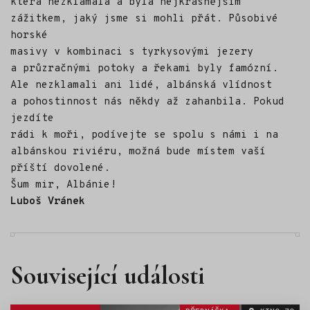
která nezklamala a byla nejkrásnějším
zážitkem, jaký jsme si mohli přát. Působivé
horské
masivy v kombinaci s tyrkysovými jezery
a průzračnými potoky a řekami byly famózní.
Ale nezklamali ani lidé, albánská vlídnost
a pohostinnost nás někdy až zahanbila. Pokud
jezdíte
rádi k moři, podívejte se spolu s námi i na
albánskou riviéru, možná bude místem vaší
příští dovolené.
Šum mir, Albánie!
Luboš Vránek
Související události