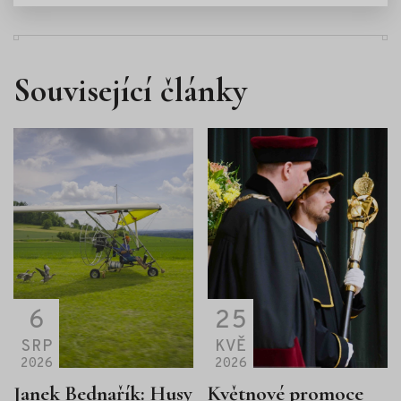
Související články
6
25
SRP
KVĚ
2026
2026
Janek Bednařík: Husy
Květnové promoce