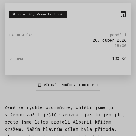
Kino 70, Promítací sál
pondělí
20. duben 2026
18:00
130 Kč
VČETNĚ PROBĚHLÝCH UDÁLOSTÍ
Země se rychle proměňuje, chtěli jsme ji
s ženou zažít ještě syrovou, jak to jen jde,
proto jsme letos projeli Albánii křížem
krážem. Naším hlavním cílem byla příroda,