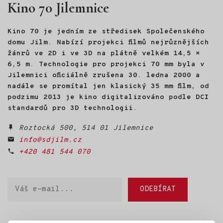
Kino 70 Jilemnice
Půl roku s nimi žil, učil je
poznávat svět a nakonec
s nimi létal na rogale nad
Kino 70 je jedním ze středisek Společenského
Českým rájem. Z této
domu Jilm. Nabízí projekci filmů nejrůznějších
zkušenosti vznikl HUSOPAS -
žánrů ve 2D i ve 3D na plátně velkém 14,5 ×
živé audiovizuální vyprávění
6,5 m. Technologie pro projekci 70 mm byla v
o husách, o člověku
a o návratu k sobě.
Jilemnici oficiálně zrušena 30. ledna 2000 a
nadále se promítal jen klasický 35 mm film, od
podzimu 2013 je kino digitalizováno podle DCI
standardů pro 3D technologii.
Roztocká 500, 514 01 Jilemnice
info@sdjilm.cz
+420 481 544 070
Váš
ODEBÍRAT
e-
mail