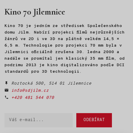
vyměnil hory za kancelář
Kino 70 Jilemnice
a manažerskou práci. Právě
tehdy se ocitl na životní
křižovatce. Odpověď, kudy
Kino 70 je jedním ze středisek Společenského
dál, našel na nečekaném
místě: ve světě divokých
domu Jilm. Nabízí projekci filmů nejrůznějších
hus. Na Velikonoce roku 2022
žánrů ve 2D i ve 3D na plátně velkém 14,5 ×
se mu vylíhlo osm housat.
6,5 m. Technologie pro projekci 70 mm byla v
Půl roku s nimi žil, učil je
Jilemnici oficiálně zrušena 30. ledna 2000 a
poznávat svět a nakonec
nadále se promítal jen klasický 35 mm film, od
s nimi létal na rogale nad
podzimu 2013 je kino digitalizováno podle DCI
Českým rájem. Z této
zkušenosti vznikl HUSOPAS -
standardů pro 3D technologii.
živé audiovizuální vyprávění
o husách, o člověku
Roztocká 500, 514 01 Jilemnice
a o návratu k sobě.
info@sdjilm.cz
+420 481 544 070
Váš
ODEBÍRAT
e-
mail