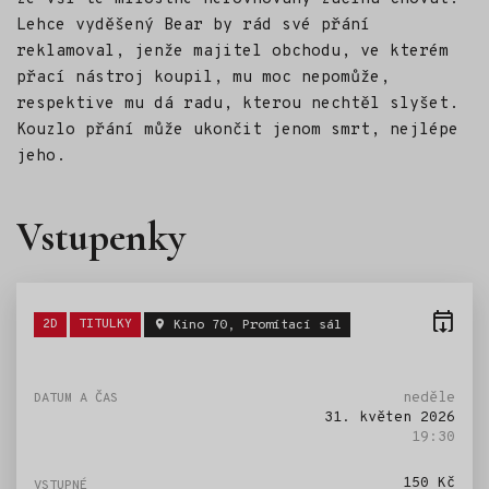
Lehce vyděšený Bear by rád své přání
reklamoval, jenže majitel obchodu, ve kterém
přací nástroj koupil, mu moc nepomůže,
respektive mu dá radu, kterou nechtěl slyšet.
Kouzlo přání může ukončit jenom smrt, nejlépe
jeho.
Vstupenky
Štítky:
2D
TITULKY
Kino 70, Promítací sál
neděle
31. květen 2026
19:30
150 Kč