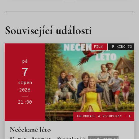
Související události
FILM
KINO 70
pá
7
srpen
2026
21:00
INFORMACE & VSTUPENKY
Nečekané léto
Štítky: