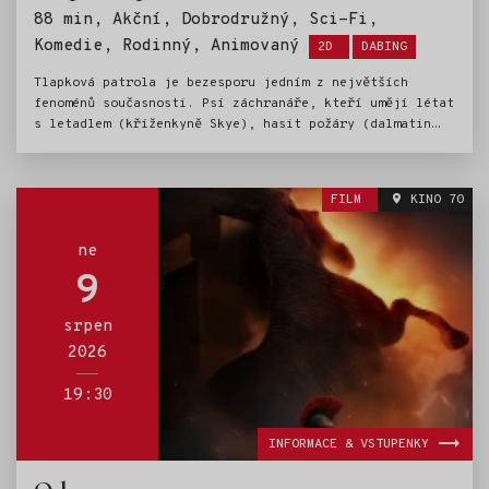
88 min, Akční, Dobrodružný, Sci-Fi,
Štítky:
Komedie, Rodinný, Animovaný
2D
DABING
Tlapková patrola je bezesporu jedním z největších
fenoménů současnosti. Psí záchranáře, kteří umějí létat
s letadlem (kříženkyně Skye), hasit požáry (dalmatin
Marshall), strážit zákon (německý ovčák Chase) a dělat
spoustu dalších užitečných věcí (ostatní čtyřnozí
chlupáči), milují děti po celém světě. Stejnojmenný
FILM
KINO 70
televizní seriál láme rekordy ve sledovanosti, stejně
se vede prodeji hraček a podobně se dařilo jejich dvěma
filmovým dobrodružstvím. A teď je tu další film a spolu
ne
s ním i výprava Tlapkové patroly na tajuplný ostrov
9
mimo civilizaci, na kterém dosud žijí dinosauři.
O tomhle kolosálním objevu se bohužel dozví i starosta
srpen
Humdinger, největší nepřítel psích záchranářů, který
2026
navíc zjistí, že se na ostrově nalézá také obří
naleziště diamantů. Ty jsou pro něj mnohem zajímavější
než přerostlé ještěrky. Rozhodne se je vytěžit s pomocí
19:30
dynamitu, aby to šlo rychleji, bohužel si nevšimne, že
se kousek od diamantového dolu nalézá spící sopka,
INFORMACE & VSTUPENKY
kterou pár výbuchů dozajista probudí. V tu chvíli
přijde na řadu Tlapková patrola a její záchranná