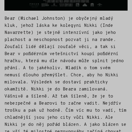
Bear (Michael Johnston) je obyčejný mladý
kluk, jehož láska ke kolegyni Nikki (Inde
Navarrette) je stejně intenzívní jako jeho
plachost a neschopnost pozvat ji na rande.
Zoufalí lidé dělají zoufalé věci, a tak si
Bear v pofidérním vetešnictví koupí pofidérní
hračku, která mu dle návodu může splnit jedno
přání. A to jakékoliv. Mladík o tom svém
nemusí dlouho přemýšlet. Chce, aby ho Nikki
milovala. Výsledek se dostaví prakticky
okamžitě. Nikki je do Beara zamilovaná.
Vášnivě a šíleně. Až tak šíleně, že je to
nebezpečné a Bearovi to začne vadit. Nejdřív
trošku a pak už hodně. Čím víc mu to vadí, tím
chladnější jsou jeho city vůči Nikki. Ale
Nikki je do něj pořád blázen. A jako blázen se
ze vší té milostné nerovnováhy začíná chovat.